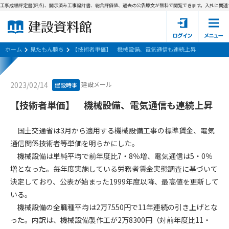
工事成績評定書(評点)、開示済み工事設計書、総合評価値、過去の公告原文が無料で閲覧できます。
入札に関連す
ホーム
建設資料館とは
ホーム
見たもん勝ち
【技術者単価】 機械設備、電気通信も連続上昇
東京都の入札資料
建設メール
2023/02/14
建設時事
国土交通省の入札資料
【技術者単価】 機械設備、電気通信も連続上昇
見たもん勝ち
第1条（規約の目的）
国土交通省は3月から適用する機械設備工事の標準賃金、電気
1. 本規約は、建設資料館が提供するサポーター会あ本員、無料
パスワードの再発行
通信関係技術者等単価を明らかにした。
会員登録について
会員サービスの利用条件等について定めるものです。
機械設備は単純平均で前年度比7・8％増、電気通信は5・0％
2. 管理者が建設資料館WEB上で随時掲載するルールは本規約の
増となった。毎年度実施している労務者賃金実態調査に基づいて
一部を構成するものとします。
サポーター会員一覧
決定しており、公表が始まった1999年度以降、最高値を更新して
第2条（規約の変更）
いる。
会社概要
お問い合わせ
個人情報保護方針
本規約は、会員の了承を得ることなく、随時変更されることが
機械設備の全職種平均は2万7550円で11年連続の引き上げとな
会員規約
あります。変更内容は、建設資料館WEB上に表示した時点で直
った。内訳は、機械設備製作工が2万8300円（対前年度比11・
ちに全ての会員が了承したものとみなします。