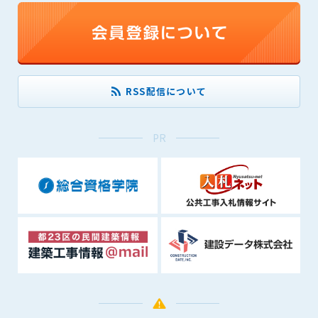
(6) 管理者が承認していない営利を目的とした行為
(7) 公序良俗に反する行為
(8) 犯罪的行為に結びつく行為
(9) その他、法律に反する行為
(10) 建設資料館から知り得た情報及びダウンロードした情報
を、営利を目的として第三者に転売し、または転売のため
RSS配信について
に第三者に提供すること
第7条（登録内容の削除）
PR
管理者は、会員が登録した内容が以下に該当する、またはその
恐れのあるものは、会員の承諾なく削除できるものとします。
(1) 登録されている情報が、第6条の定める禁止事項に該当する
と管理者が、判断した場合
(2) 建設資料館の運営および保守管理上、必要と判断した場合
(3) 広告掲載料金の支払が遅延した場合
(4) その他、管理者が不適当と判断した場合
第8条（サービスの変更・中止等）
管理者は、会員の承諾なく、本サービス内容の変更(新規追加、
廃止を含み)し、本サービスの運営を中止または廃止することが