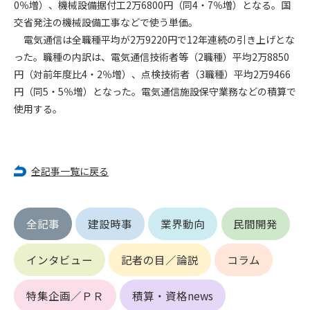
0％増）、機械設備据付工2万6800円（同4・7％増）となる。国
交省発注の機械設備工事などで使う単価。
第4条（会員審査および資格の取り消し）
電気通信は全職種平均が2万9220円で12年連続の引き上げとな
会員とは、本規約を承諾の上、所定の会員申込手続きを完了
った。職種の内訳は、電気通信技術者等（2職種）平均2万8850
後、管理者がこれを承認した者をいいます。
円（対前年度比4・2％増）、点検技術者（3職種）平均2万9466
円（同5・5％増）となった。電気通信施設保守業務などの積算で
第4条（会員の定義と登録）
1. 管理者は前条により審査の結果、会員申込みをした者が以下
使用する。
の何れかの項目に該当することがわかった場合、その者の会
員としての権限を承認しないことがあります。
(1) 会員申し込みをした者が実在しなかった場合
全記事一覧に戻る
(2) 本規約に違反した場合/li>
(3) 会員申し込みの際、申告事項に虚偽があった場合
(4) 会員申込者が管理者所定の手続き通りに会員申込手続き処
理を行わなかった場合
全記事
建設時事
業界動向
民間開発
(5) その他管理者が会員とすることを不適当と判断した場合
2. 管理者は承認後であっても承認した会員が前項の何れかに該
インタビュー
記者の目／論説
コラム
当することが判明した場合、会員資格を取り消すことがあり
ます。
特集企画／ＰＲ
積算・資格news