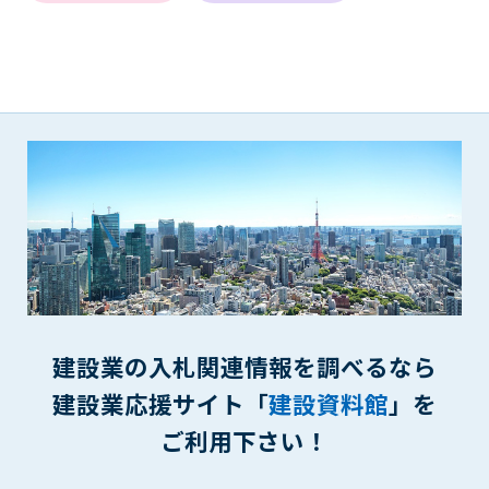
第5条（IDおよびパスワードの管理）
1. 会員は申込の際に管理者が発行したIDおよびパスワードの使
用および管理について責任を負うものとします。
2. 会員は、自己のIDおよびパスワードを、貸与、譲渡、売買、
その他形態を問わず、第三者に利用させることはできませ
ん。
3. 会員は、IDおよびパスワードの管理不十分、使用上の過誤、
第三者（他の会員を含む）の使用等による損害について責任
を負うものとし、管理者は一切責任を負いません。
第6条（会員の禁止事項）
1. 会員は建設資料館WEB上で以下の行為をしないものとしま
す。
(1) 第三者または管理者の著作権、その他知的所有権を侵害す
る行為
建設業の入札関連情報を調べるなら
(2) 第三者または管理者の財産、プライバシー等を侵害する行
建設業応援サイト「
建設資料館
」を
為
(3) 第三者または管理者を誹謗中傷する行為
ご利用下さい！
(4) 有害なコンピュータプログラム等を送信又は書き込む行為
(5) 第三者に不利益を与える行為