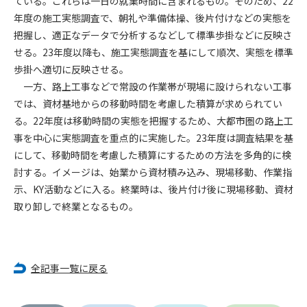
ている。これらは一日の就業時間に含まれるもの。そのため、22
年度の施工実態調査で、朝礼や準備体操、後片付けなどの実態を
第4条（会員審査および資格の取り消し）
把握し、適正なデータで分析するなどして標準歩掛などに反映さ
会員とは、本規約を承諾の上、所定の会員申込手続きを完了
せる。23年度以降も、施工実態調査を基にして順次、実態を標準
後、管理者がこれを承認した者をいいます。
歩掛へ適切に反映させる。
一方、路上工事などで常設の作業帯が現場に設けられない工事
第4条（会員の定義と登録）
では、資材基地からの移動時間を考慮した積算が求められてい
1. 管理者は前条により審査の結果、会員申込みをした者が以下
る。22年度は移動時間の実態を把握するため、大都市圏の路上工
の何れかの項目に該当することがわかった場合、その者の会
事を中心に実態調査を重点的に実施した。23年度は調査結果を基
員としての権限を承認しないことがあります。
(1) 会員申し込みをした者が実在しなかった場合
にして、移動時間を考慮した積算にするための方法を多角的に検
(2) 本規約に違反した場合/li>
討する。イメージは、始業から資材積み込み、現場移動、作業指
(3) 会員申し込みの際、申告事項に虚偽があった場合
示、KY活動などに入る。終業時は、後片付け後に現場移動、資材
(4) 会員申込者が管理者所定の手続き通りに会員申込手続き処
取り卸しで終業となるもの。
理を行わなかった場合
(5) その他管理者が会員とすることを不適当と判断した場合
2. 管理者は承認後であっても承認した会員が前項の何れかに該
当することが判明した場合、会員資格を取り消すことがあり
全記事一覧に戻る
ます。