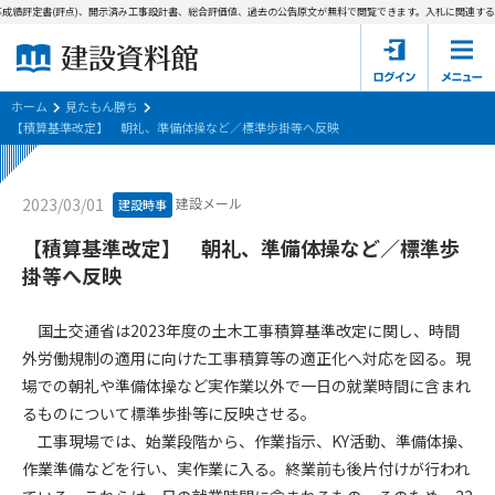
成績評定書(評点)、開示済み工事設計書、総合評価値、過去の公告原文が無料で閲覧できます。
入札に関連する資
ホーム
建設資料館とは
ホーム
見たもん勝ち
【積算基準改定】 朝礼、準備体操など／標準歩掛等へ反映
東京都の入札資料
建設メール
2023/03/01
建設時事
国土交通省の入札資料
【積算基準改定】 朝礼、準備体操など／標準歩
見たもん勝ち
第1条（規約の目的）
掛等へ反映
1. 本規約は、建設資料館が提供するサポーター会あ本員、無料
パスワードの再発行
会員登録について
会員サービスの利用条件等について定めるものです。
国土交通省は2023年度の土木工事積算基準改定に関し、時間
2. 管理者が建設資料館WEB上で随時掲載するルールは本規約の
外労働規制の適用に向けた工事積算等の適正化へ対応を図る。現
一部を構成するものとします。
サポーター会員一覧
場での朝礼や準備体操など実作業以外で一日の就業時間に含まれ
るものについて標準歩掛等に反映させる。
第2条（規約の変更）
会社概要
お問い合わせ
個人情報保護方針
工事現場では、始業段階から、作業指示、KY活動、準備体操、
本規約は、会員の了承を得ることなく、随時変更されることが
会員規約
作業準備などを行い、実作業に入る。終業前も後片付けが行われ
あります。変更内容は、建設資料館WEB上に表示した時点で直
ちに全ての会員が了承したものとみなします。