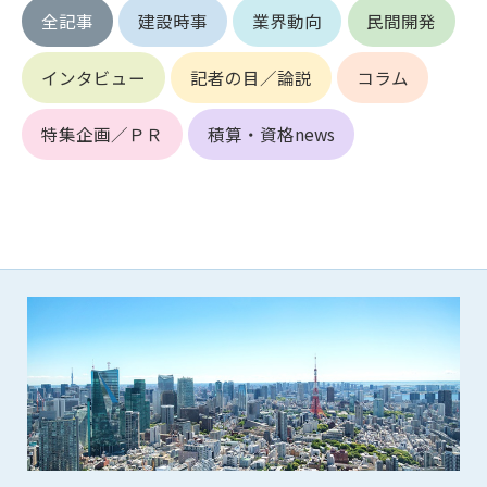
第5条（IDおよびパスワードの管理）
全記事
建設時事
業界動向
民間開発
1. 会員は申込の際に管理者が発行したIDおよびパスワードの使
用および管理について責任を負うものとします。
インタビュー
記者の目／論説
コラム
2. 会員は、自己のIDおよびパスワードを、貸与、譲渡、売買、
その他形態を問わず、第三者に利用させることはできませ
ん。
特集企画／ＰＲ
積算・資格news
3. 会員は、IDおよびパスワードの管理不十分、使用上の過誤、
第三者（他の会員を含む）の使用等による損害について責任
を負うものとし、管理者は一切責任を負いません。
第6条（会員の禁止事項）
1. 会員は建設資料館WEB上で以下の行為をしないものとしま
す。
(1) 第三者または管理者の著作権、その他知的所有権を侵害す
る行為
(2) 第三者または管理者の財産、プライバシー等を侵害する行
為
(3) 第三者または管理者を誹謗中傷する行為
(4) 有害なコンピュータプログラム等を送信又は書き込む行為
(5) 第三者に不利益を与える行為