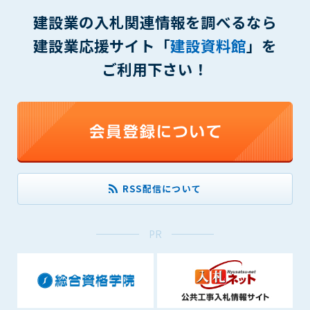
(6) 管理者が承認していない営利を目的とした行為
建設業の入札関連情報を調べるなら
(7) 公序良俗に反する行為
(8) 犯罪的行為に結びつく行為
建設業応援サイト「
建設資料館
」を
(9) その他、法律に反する行為
ご利用下さい！
(10) 建設資料館から知り得た情報及びダウンロードした情報
を、営利を目的として第三者に転売し、または転売のため
に第三者に提供すること
第7条（登録内容の削除）
管理者は、会員が登録した内容が以下に該当する、またはその
恐れのあるものは、会員の承諾なく削除できるものとします。
(1) 登録されている情報が、第6条の定める禁止事項に該当する
RSS配信について
と管理者が、判断した場合
(2) 建設資料館の運営および保守管理上、必要と判断した場合
(3) 広告掲載料金の支払が遅延した場合
PR
(4) その他、管理者が不適当と判断した場合
第8条（サービスの変更・中止等）
管理者は、会員の承諾なく、本サービス内容の変更(新規追加、
廃止を含み)し、本サービスの運営を中止または廃止することが