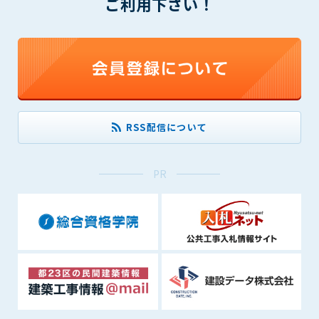
ご利用下さい！
(6) 管理者が承認していない営利を目的とした行為
(7) 公序良俗に反する行為
(8) 犯罪的行為に結びつく行為
(9) その他、法律に反する行為
(10) 建設資料館から知り得た情報及びダウンロードした情報
を、営利を目的として第三者に転売し、または転売のため
に第三者に提供すること
RSS配信について
第7条（登録内容の削除）
管理者は、会員が登録した内容が以下に該当する、またはその
恐れのあるものは、会員の承諾なく削除できるものとします。
PR
(1) 登録されている情報が、第6条の定める禁止事項に該当する
と管理者が、判断した場合
(2) 建設資料館の運営および保守管理上、必要と判断した場合
(3) 広告掲載料金の支払が遅延した場合
(4) その他、管理者が不適当と判断した場合
第8条（サービスの変更・中止等）
管理者は、会員の承諾なく、本サービス内容の変更(新規追加、
廃止を含み)し、本サービスの運営を中止または廃止することが