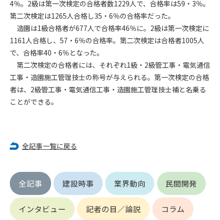
4％。2級は第一次検定の合格者数1229人で、合格率は59・3％。
第二次検定は1265人合格し35・6％の合格率だった。
第4条（会員審査および資格の取り消し）
造園は1級合格者が677人で合格率46％に。2級は第一次検定に
会員とは、本規約を承諾の上、所定の会員申込手続きを完了
1161人合格し、57・6％の合格率。第二次検定は合格者1005人
後、管理者がこれを承認した者をいいます。
で、合格率40・6％となった。
第二次検定の合格者には、それぞれ1級・2級管工事・電気通信
第4条（会員の定義と登録）
1. 管理者は前条により審査の結果、会員申込みをした者が以下
工事・造園施工管理技士の称号が与えられる。第一次検定の合格
の何れかの項目に該当することがわかった場合、その者の会
者は、2級管工事・電気通信工事・造園施工管理技士補と名乗る
員としての権限を承認しないことがあります。
ことができる。
(1) 会員申し込みをした者が実在しなかった場合
(2) 本規約に違反した場合/li>
(3) 会員申し込みの際、申告事項に虚偽があった場合
(4) 会員申込者が管理者所定の手続き通りに会員申込手続き処
全記事一覧に戻る
理を行わなかった場合
(5) その他管理者が会員とすることを不適当と判断した場合
2. 管理者は承認後であっても承認した会員が前項の何れかに該
全記事
建設時事
業界動向
民間開発
当することが判明した場合、会員資格を取り消すことがあり
ます。
インタビュー
記者の目／論説
コラム