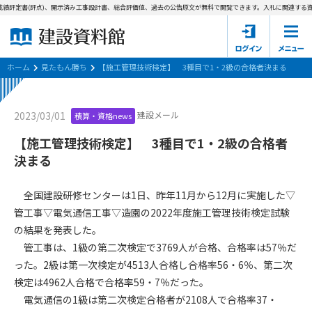
績評定書(評点)、開示済み工事設計書、総合評価値、過去の公告原文が無料で閲覧できます。
入札に関連する資
ホーム
建設資料館とは
ホーム
見たもん勝ち
【施工管理技術検定】 3種目で1・2級の合格者決まる
東京都の入札資料
建設メール
2023/03/01
積算・資格news
国土交通省の入札資料
【施工管理技術検定】 3種目で1・2級の合格者
決まる
見たもん勝ち
第1条（規約の目的）
1. 本規約は、建設資料館が提供するサポーター会あ本員、無料
パスワードの再発行
全国建設研修センターは1日、昨年11月から12月に実施した▽
会員登録について
会員サービスの利用条件等について定めるものです。
管工事▽電気通信工事▽造園の2022年度施工管理技術検定試験
2. 管理者が建設資料館WEB上で随時掲載するルールは本規約の
の結果を発表した。
一部を構成するものとします。
サポーター会員一覧
管工事は、1級の第二次検定で3769人が合格、合格率は57％だ
第2条（規約の変更）
った。2級は第一次検定が4513人合格し合格率56・6％、第二次
会社概要
お問い合わせ
個人情報保護方針
本規約は、会員の了承を得ることなく、随時変更されることが
検定は4962人合格で合格率59・7％だった。
会員規約
あります。変更内容は、建設資料館WEB上に表示した時点で直
電気通信の1級は第二次検定合格者が2108人で合格率37・
ちに全ての会員が了承したものとみなします。