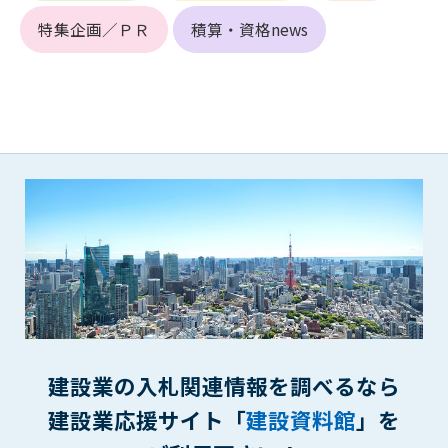
第5条（IDおよびパスワードの管理）
1. 会員は申込の際に管理者が発行したIDおよびパスワードの使
特集企画／ＰＲ
積算・資格news
用および管理について責任を負うものとします。
2. 会員は、自己のIDおよびパスワードを、貸与、譲渡、売買、
その他形態を問わず、第三者に利用させることはできませ
ん。
3. 会員は、IDおよびパスワードの管理不十分、使用上の過誤、
第三者（他の会員を含む）の使用等による損害について責任
を負うものとし、管理者は一切責任を負いません。
第6条（会員の禁止事項）
1. 会員は建設資料館WEB上で以下の行為をしないものとしま
す。
(1) 第三者または管理者の著作権、その他知的所有権を侵害す
る行為
(2) 第三者または管理者の財産、プライバシー等を侵害する行
為
建設業の入札関連情報を調べるなら
(3) 第三者または管理者を誹謗中傷する行為
(4) 有害なコンピュータプログラム等を送信又は書き込む行為
建設業応援サイト「
建設資料館
」を
(5) 第三者に不利益を与える行為