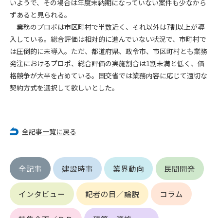
いようで、その場合は年度末納期になっていない案件も少なから
(6) 管理者が承認していない営利を目的とした行為
ずあると見られる。
(7) 公序良俗に反する行為
業務のプロポは市区町村で半数近く、それ以外は7割以上が導
(8) 犯罪的行為に結びつく行為
入している。総合評価は相対的に進んでいない状況で、市町村で
(9) その他、法律に反する行為
(10) 建設資料館から知り得た情報及びダウンロードした情報
は圧倒的に未導入。ただ、都道府県、政令市、市区町村とも業務
を、営利を目的として第三者に転売し、または転売のため
発注におけるプロポ、総合評価の実施割合は1割未満と低く、価
に第三者に提供すること
格競争が大半を占めている。国交省では業務内容に応じて適切な
契約方式を選択して欲しいとした。
第7条（登録内容の削除）
管理者は、会員が登録した内容が以下に該当する、またはその
恐れのあるものは、会員の承諾なく削除できるものとします。
(1) 登録されている情報が、第6条の定める禁止事項に該当する
全記事一覧に戻る
と管理者が、判断した場合
(2) 建設資料館の運営および保守管理上、必要と判断した場合
(3) 広告掲載料金の支払が遅延した場合
全記事
建設時事
業界動向
民間開発
(4) その他、管理者が不適当と判断した場合
インタビュー
記者の目／論説
コラム
第8条（サービスの変更・中止等）
管理者は、会員の承諾なく、本サービス内容の変更(新規追加、
廃止を含み)し、本サービスの運営を中止または廃止することが