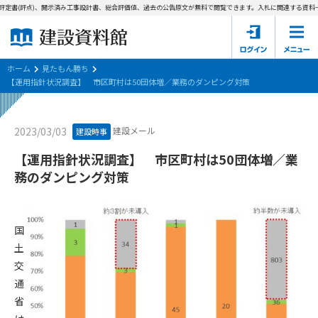
定書(評点)、開示済み工事設計書、総合評価値、過去の公告原文が無料で閲覧できます。
入札に関連する資料→工
ホーム
建設資料館とは
ホーム
見たもん勝ち
【運用指針状況調査】 市区町村は50団体増／業務のダンピング対策
東京都の入札資料
建設メール
2023/03/03
建設時事
国土交通省の入札資料
【運用指針状況調査】 市区町村は50団体増／業
見たもん勝ち
第1条（規約の目的）
務のダンピング対策
1. 本規約は、建設資料館が提供するサポーター会あ本員、無料
パスワードの再発行
会員登録について
会員サービスの利用条件等について定めるものです。
2. 管理者が建設資料館WEB上で随時掲載するルールは本規約の
国
一部を構成するものとします。
サポーター会員一覧
土
交
第2条（規約の変更）
会社概要
お問い合わせ
個人情報保護方針
通
本規約は、会員の了承を得ることなく、随時変更されることが
会員規約
省
あります。変更内容は、建設資料館WEB上に表示した時点で直
ちに全ての会員が了承したものとみなします。