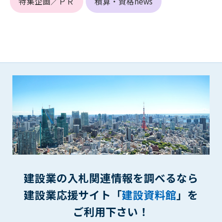
特集企画／ＰＲ
積算・資格news
できるものとします。これに起因する会員または他の第三者が
被った損害について管理者は､一切の責任をも負わないものと
します。
第9条（会員の個人情報）
会員の氏名、住所、性別、年齢、メールアドレスその他本サー
ビスの提供に関連して管理者が知り得た会員の個人情報（以下
個人情報といいます）について、管理者は、以下の各号に該当
する場合を除き、第三者に開示または提供しないものとしま
す。
(1) 会員が、自己の個人情報の開示に事前に同意している場合
(2) 個々の会員を特定できない統計的な処理をした形式で第三
者に提供する場合
(3) 第三者および管理者の権利、財産、安全等を保護するため
に必要であると管理者が判断した場合
(4) 法令等により開示を求められた場合
建設業の入札関連情報を調べるなら
第10条（免責事項）
建設業応援サイト「
建設資料館
」を
管理者は、会員が登録した内容が以下に該当する、またはその
ご利用下さい！
恐れのあるものは、会員の承諾なく削除できるものとします。