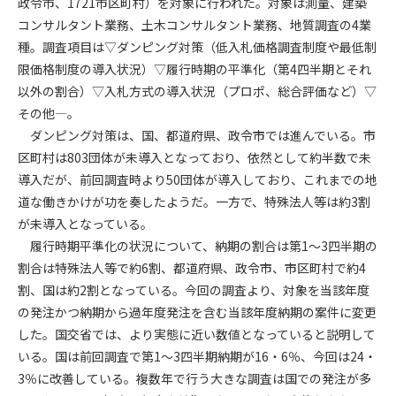
政令市、1721市区町村）を対象に行われた。対象は測量、建築
第5条（IDおよびパスワードの管理）
1. 会員は申込の際に管理者が発行したIDおよびパスワードの使
コンサルタント業務、土木コンサルタント業務、地質調査の4業
用および管理について責任を負うものとします。
種。調査項目は▽ダンピング対策（低入札価格調査制度や最低制
2. 会員は、自己のIDおよびパスワードを、貸与、譲渡、売買、
限価格制度の導入状況）▽履行時期の平準化（第4四半期とそれ
その他形態を問わず、第三者に利用させることはできませ
以外の割合）▽入札方式の導入状況（プロポ、総合評価など）▽
ん。
その他―。
3. 会員は、IDおよびパスワードの管理不十分、使用上の過誤、
ダンピング対策は、国、都道府県、政令市では進んでいる。市
第三者（他の会員を含む）の使用等による損害について責任
区町村は803団体が未導入となっており、依然として約半数で未
を負うものとし、管理者は一切責任を負いません。
導入だが、前回調査時より50団体が導入しており、これまでの地
道な働きかけが功を奏したようだ。一方で、特殊法人等は約3割
第6条（会員の禁止事項）
が未導入となっている。
1. 会員は建設資料館WEB上で以下の行為をしないものとしま
す。
履行時期平準化の状況について、納期の割合は第1～3四半期の
(1) 第三者または管理者の著作権、その他知的所有権を侵害す
割合は特殊法人等で約6割、都道府県、政令市、市区町村で約4
る行為
割、国は約2割となっている。今回の調査より、対象を当該年度
(2) 第三者または管理者の財産、プライバシー等を侵害する行
の発注かつ納期から過年度発注を含む当該年度納期の案件に変更
為
した。国交省では、より実態に近い数値となっていると説明して
(3) 第三者または管理者を誹謗中傷する行為
いる。国は前回調査で第1～3四半期納期が16・6％、今回は24・
(4) 有害なコンピュータプログラム等を送信又は書き込む行為
3％に改善している。複数年で行う大きな調査は国での発注が多
(5) 第三者に不利益を与える行為