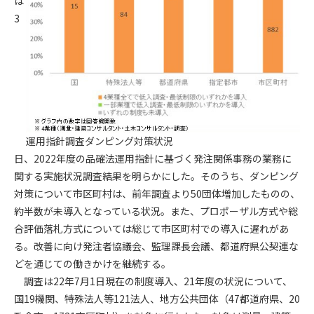
は
3
第4条（会員審査および資格の取り消し）
会員とは、本規約を承諾の上、所定の会員申込手続きを完了
後、管理者がこれを承認した者をいいます。
第4条（会員の定義と登録）
1. 管理者は前条により審査の結果、会員申込みをした者が以下
の何れかの項目に該当することがわかった場合、その者の会
運用指針調査ダンピング対策状況
員としての権限を承認しないことがあります。
(1) 会員申し込みをした者が実在しなかった場合
日、2022年度の品確法運用指針に基づく発注関係事務の業務に
(2) 本規約に違反した場合/li>
関する実施状況調査結果を明らかにした。そのうち、ダンピング
(3) 会員申し込みの際、申告事項に虚偽があった場合
対策について市区町村は、前年調査より50団体増加したものの、
(4) 会員申込者が管理者所定の手続き通りに会員申込手続き処
約半数が未導入となっている状況。また、プロポーザル方式や総
理を行わなかった場合
合評価落札方式については総じて市区町村での導入に遅れがあ
(5) その他管理者が会員とすることを不適当と判断した場合
る。改善に向け発注者協議会、監理課長会議、都道府県公契連な
2. 管理者は承認後であっても承認した会員が前項の何れかに該
どを通じての働きかけを継続する。
当することが判明した場合、会員資格を取り消すことがあり
調査は22年7月1日現在の制度導入、21年度の状況について、
ます。
国19機関、特殊法人等121法人、地方公共団体（47都道府県、20