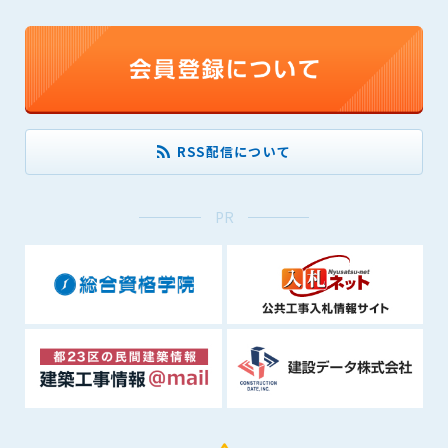
1. 管理者は、会員が本サービスを利用することにより得た情報
等（プログラムを含みます）について、その完全性、正確性
を保証もしないものとします。また、当該情報等に起因して
生じた一切の損害に対して、管理者は、何らの責任も負わな
いものとします。
2. 会員は、自己の費用と責任において本サービスを利用するも
のとし、会員による本サービスの利用に関連し、第三者から
RSS配信について
問合せ、クレーム、請求等がなされまたは訴訟が提起された
場合、当該会員は、自らの費用と責任においてこれを解決す
るものとし、管理者を一切免責するものとします。
PR
3. 本サービスにおいて掲載されている広告等によって行われる
取引に起因する損害及び広告等が掲載されたこと自体に起因
する損害については一切責任を負いません。
第11条（運用の停止）
停電や天災等の不可抗力、または保守・点検・加入者の利便性
向上のための設備工事等の為に本サービスの運用を停止するこ
とがあります。運用停止については事前に建設資料館WEB上で
通知申し上げますが、緊急時はその限りではありません。
第12条（変更の届出）