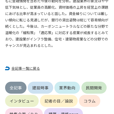
もに金融情勢を含めた今後の動向を分析。建設業界の景況はやや
第5条（IDおよびパスワードの管理）
1. 会員は申込の際に管理者が発行したIDおよびパスワードの使
低下気味とし、従業員の高齢化、資材価格の上昇を経営上の課題
用および管理について責任を負うものとします。
にあげる比率が高まっていると話した。資金繰りについては厳し
2. 会員は、自己のIDおよびパスワードを、貸与、譲渡、売買、
い傾向に転じる見通しだが、銀行の貸出姿勢は総じて容易傾向が
その他形態を問わず、第三者に利用させることはできませ
続くとした。今後は、カーボンニュートラルなどの新たな分野で
ん。
温暖化の「緩和策」「適応策」に対応する産業が成長するとみて
3. 会員は、IDおよびパスワードの管理不十分、使用上の過誤、
おり、建設業がインフラ整備、住宅・建築物産業などの分野での
第三者（他の会員を含む）の使用等による損害について責任
チャンスが見込まれるとした。
を負うものとし、管理者は一切責任を負いません。
第6条（会員の禁止事項）
1. 会員は建設資料館WEB上で以下の行為をしないものとしま
全記事一覧に戻る
す。
(1) 第三者または管理者の著作権、その他知的所有権を侵害す
る行為
全記事
建設時事
業界動向
民間開発
(2) 第三者または管理者の財産、プライバシー等を侵害する行
為
(3) 第三者または管理者を誹謗中傷する行為
インタビュー
記者の目／論説
コラム
(4) 有害なコンピュータプログラム等を送信又は書き込む行為
(5) 第三者に不利益を与える行為