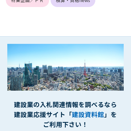
特集企画／ＰＲ
積算・資格news
(6) 管理者が承認していない営利を目的とした行為
(7) 公序良俗に反する行為
(8) 犯罪的行為に結びつく行為
(9) その他、法律に反する行為
(10) 建設資料館から知り得た情報及びダウンロードした情報
を、営利を目的として第三者に転売し、または転売のため
に第三者に提供すること
第7条（登録内容の削除）
管理者は、会員が登録した内容が以下に該当する、またはその
恐れのあるものは、会員の承諾なく削除できるものとします。
(1) 登録されている情報が、第6条の定める禁止事項に該当する
と管理者が、判断した場合
(2) 建設資料館の運営および保守管理上、必要と判断した場合
(3) 広告掲載料金の支払が遅延した場合
建設業の入札関連情報を調べるなら
(4) その他、管理者が不適当と判断した場合
建設業応援サイト「
建設資料館
」を
第8条（サービスの変更・中止等）
ご利用下さい！
管理者は、会員の承諾なく、本サービス内容の変更(新規追加、
廃止を含み)し、本サービスの運営を中止または廃止することが