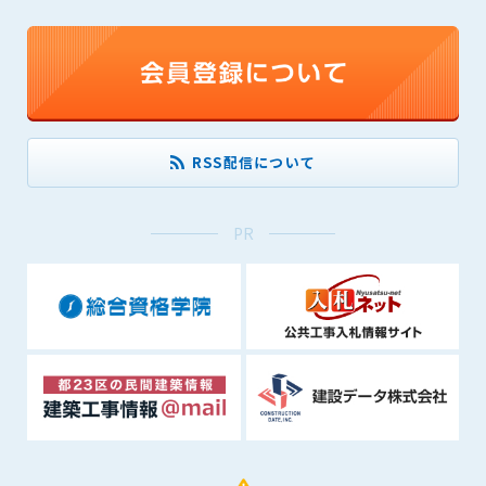
できるものとします。これに起因する会員または他の第三者が
被った損害について管理者は､一切の責任をも負わないものと
します。
第9条（会員の個人情報）
会員の氏名、住所、性別、年齢、メールアドレスその他本サー
ビスの提供に関連して管理者が知り得た会員の個人情報（以下
RSS配信について
個人情報といいます）について、管理者は、以下の各号に該当
する場合を除き、第三者に開示または提供しないものとしま
す。
PR
(1) 会員が、自己の個人情報の開示に事前に同意している場合
(2) 個々の会員を特定できない統計的な処理をした形式で第三
者に提供する場合
(3) 第三者および管理者の権利、財産、安全等を保護するため
に必要であると管理者が判断した場合
(4) 法令等により開示を求められた場合
第10条（免責事項）
管理者は、会員が登録した内容が以下に該当する、またはその
恐れのあるものは、会員の承諾なく削除できるものとします。