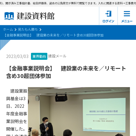
)、開示済み工事設計書、総合評価値、過去の公告原文が無料で閲覧できます。
入札に関連する資料→工事費内訳書
ホーム
建設資料館とは
ホーム
見たもん勝ち
【金融事業説明会】 建設業の未来を／リモート含め30超団体参加
東京都の入札資料
建設メール
2023/03/03
業界動向
国土交通省の入札資料
【金融事業説明会】 建設業の未来を／リモート
見たもん勝ち
第1条（規約の目的）
含め30超団体参加
1. 本規約は、建設資料館が提供するサポーター会あ本員、無料
パスワードの再発行
会員登録について
会員サービスの利用条件等について定めるものです。
建設業振
2. 管理者が建設資料館WEB上で随時掲載するルールは本規約の
興基金は3
一部を構成するものとします。
サポーター会員一覧
日、2022
年度金融事
第2条（規約の変更）
会社概要
お問い合わせ
個人情報保護方針
業説明会を
本規約は、会員の了承を得ることなく、随時変更されることが
会員規約
開催した。
あります。変更内容は、建設資料館WEB上に表示した時点で直
ちに全ての会員が了承したものとみなします。