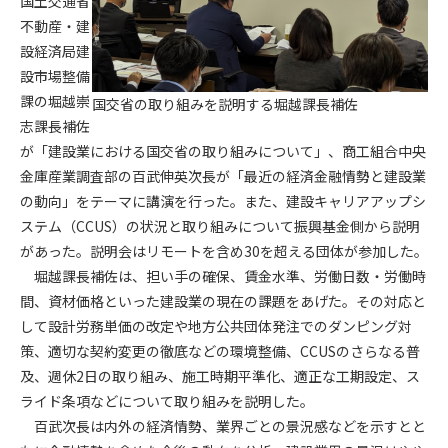
国土交通省
不動産・建
第4条（会員審査および資格の取り消し）
設経済局建
会員とは、本規約を承諾の上、所定の会員申込手続きを完了
設市場整備
後、管理者がこれを承認した者をいいます。
課の堀越崇
国交省の取り組みを説明する堀越課長補佐
志課長補佐
第4条（会員の定義と登録）
が「建設業における国交省の取り組みについて」、商工組合中央
1. 管理者は前条により審査の結果、会員申込みをした者が以下
金庫産業調査部の百武伸英次長が「最近の経済金融情勢と建設業
の何れかの項目に該当することがわかった場合、その者の会
の動向」をテーマに講演を行った。また、建設キャリアアップシ
員としての権限を承認しないことがあります。
(1) 会員申し込みをした者が実在しなかった場合
ステム（CCUS）の状況と取り組みについて振興基金側から説明
(2) 本規約に違反した場合/li>
があった。説明会はリモートを含め30を超える団体が参加した。
(3) 会員申し込みの際、申告事項に虚偽があった場合
堀越課長補佐は、担い手の確保、賃金水準、労働日数・労働時
(4) 会員申込者が管理者所定の手続き通りに会員申込手続き処
間、資材価格といった建設業の現在の課題をあげた。その対応と
理を行わなかった場合
して設計労務単価の改定や地方公共団体発注でのダンピング対
(5) その他管理者が会員とすることを不適当と判断した場合
策、適切な契約変更の徹底などの環境整備、CCUSのさらなる普
2. 管理者は承認後であっても承認した会員が前項の何れかに該
及、週休2日の取り組み、施工時期平準化、適正な工期設定、ス
当することが判明した場合、会員資格を取り消すことがあり
ライド条項などについて取り組みを説明した。
ます。
百武次長は内外の経済情勢、業界ごとの景況感などを示すとと