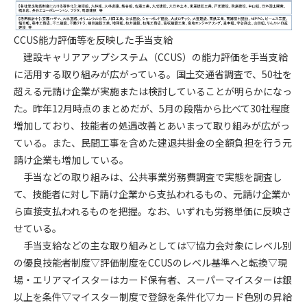
第4条（会員審査および資格の取り消し）
CCUS能力評価等を反映した手当支給
会員とは、本規約を承諾の上、所定の会員申込手続きを完了
建設キャリアアップシステム（CCUS）の能力評価を手当支給
後、管理者がこれを承認した者をいいます。
に活用する取り組みが広がっている。国土交通省調査で、50社を
第4条（会員の定義と登録）
超える元請け企業が実施または検討していることが明らかになっ
1. 管理者は前条により審査の結果、会員申込みをした者が以下
た。昨年12月時点のまとめだが、5月の段階から比べて30社程度
の何れかの項目に該当することがわかった場合、その者の会
増加しており、技能者の処遇改善とあいまって取り組みが広がっ
員としての権限を承認しないことがあります。
ている。また、民間工事を含めた建退共掛金の全額負担を行う元
(1) 会員申し込みをした者が実在しなかった場合
請け企業も増加している。
(2) 本規約に違反した場合/li>
手当などの取り組みは、公共事業労務費調査で実態を調査し
(3) 会員申し込みの際、申告事項に虚偽があった場合
て、技能者に対し下請け企業から支払われるもの、元請け企業か
(4) 会員申込者が管理者所定の手続き通りに会員申込手続き処
ら直接支払われるものを把握。なお、いずれも労務単価に反映さ
理を行わなかった場合
せている。
(5) その他管理者が会員とすることを不適当と判断した場合
手当支給などの主な取り組みとしては▽協力会対象にレベル別
2. 管理者は承認後であっても承認した会員が前項の何れかに該
の優良技能者制度▽評価制度をCCUSのレベル基準へと転換▽現
当することが判明した場合、会員資格を取り消すことがあり
場・エリアマイスターはカード保有者、スーパーマイスターは銀
ます。
以上を条件▽マイスター制度で登録を条件化▽カード色別の昇給