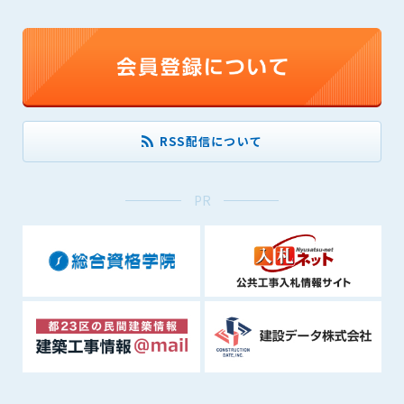
できるものとします。これに起因する会員または他の第三者が
被った損害について管理者は､一切の責任をも負わないものと
します。
第9条（会員の個人情報）
会員の氏名、住所、性別、年齢、メールアドレスその他本サー
ビスの提供に関連して管理者が知り得た会員の個人情報（以下
個人情報といいます）について、管理者は、以下の各号に該当
RSS配信について
する場合を除き、第三者に開示または提供しないものとしま
す。
PR
(1) 会員が、自己の個人情報の開示に事前に同意している場合
(2) 個々の会員を特定できない統計的な処理をした形式で第三
者に提供する場合
(3) 第三者および管理者の権利、財産、安全等を保護するため
に必要であると管理者が判断した場合
(4) 法令等により開示を求められた場合
第10条（免責事項）
管理者は、会員が登録した内容が以下に該当する、またはその
恐れのあるものは、会員の承諾なく削除できるものとします。