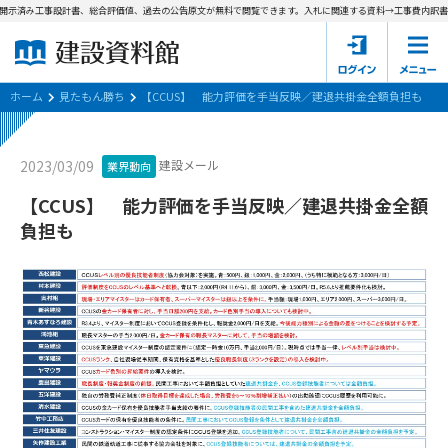
開示済み工事設計書、総合評価値、過去の公告原文が無料で閲覧できます。
入札に関連する資料→工事費内訳書(
ホーム
建設資料館とは
ホーム
見たもん勝ち
【CCUS】 能力評価を手当反映／建退共掛金全額負担も
東京都の入札資料
建設メール
2023/03/09
業界動向
国土交通省の入札資料
【CCUS】 能力評価を手当反映／建退共掛金全額
負担も
見たもん勝ち
第1条（規約の目的）
1. 本規約は、建設資料館が提供するサポーター会あ本員、無料
パスワードの再発行
会員登録について
会員サービスの利用条件等について定めるものです。
2. 管理者が建設資料館WEB上で随時掲載するルールは本規約の
一部を構成するものとします。
サポーター会員一覧
第2条（規約の変更）
会社概要
お問い合わせ
個人情報保護方針
本規約は、会員の了承を得ることなく、随時変更されることが
会員規約
あります。変更内容は、建設資料館WEB上に表示した時点で直
ちに全ての会員が了承したものとみなします。