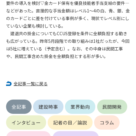
第5条（IDおよびパスワードの管理）
要件の導入を検討▽金カード保有を優良技能者手当支給の要件―
1. 会員は申込の際に管理者が発行したIDおよびパスワードの使
などがあった。直接的な手当金額はレベル1～4の白、青、銀、金
用および管理について責任を負うものとします。
のカードごとに差を付けている事例が多く、現状でレベル別にし
2. 会員は、自己のIDおよびパスワードを、貸与、譲渡、売買、
ていない企業も検討している。
その他形態を問わず、第三者に利用させることはできませ
建退共の掛金についてもCCUS登録を条件に全額負担する動き
ん。
も広がっている。昨年5月段階での取り組みは1社だったが、今回
3. 会員は、IDおよびパスワードの管理不十分、使用上の過誤、
は5社に増えている（予定含む）。なお、その中身は民間工事
第三者（他の会員を含む）の使用等による損害について責任
や、民間工事含めた掛金を全額負担とする形が多い。
を負うものとし、管理者は一切責任を負いません。
第6条（会員の禁止事項）
1. 会員は建設資料館WEB上で以下の行為をしないものとしま
全記事一覧に戻る
す。
(1) 第三者または管理者の著作権、その他知的所有権を侵害す
る行為
(2) 第三者または管理者の財産、プライバシー等を侵害する行
全記事
建設時事
業界動向
民間開発
為
(3) 第三者または管理者を誹謗中傷する行為
インタビュー
記者の目／論説
コラム
(4) 有害なコンピュータプログラム等を送信又は書き込む行為
(5) 第三者に不利益を与える行為