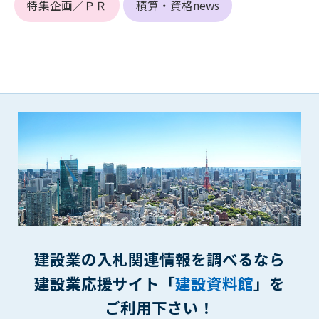
特集企画／ＰＲ
積算・資格news
(6) 管理者が承認していない営利を目的とした行為
(7) 公序良俗に反する行為
(8) 犯罪的行為に結びつく行為
(9) その他、法律に反する行為
(10) 建設資料館から知り得た情報及びダウンロードした情報
を、営利を目的として第三者に転売し、または転売のため
に第三者に提供すること
第7条（登録内容の削除）
管理者は、会員が登録した内容が以下に該当する、またはその
恐れのあるものは、会員の承諾なく削除できるものとします。
(1) 登録されている情報が、第6条の定める禁止事項に該当する
と管理者が、判断した場合
(2) 建設資料館の運営および保守管理上、必要と判断した場合
(3) 広告掲載料金の支払が遅延した場合
(4) その他、管理者が不適当と判断した場合
建設業の入札関連情報を調べるなら
建設業応援サイト「
建設資料館
」を
第8条（サービスの変更・中止等）
管理者は、会員の承諾なく、本サービス内容の変更(新規追加、
ご利用下さい！
廃止を含み)し、本サービスの運営を中止または廃止することが