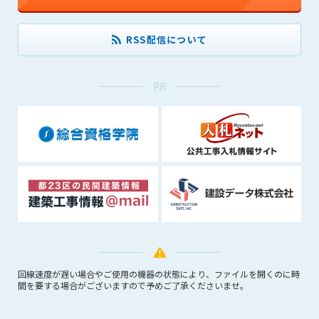
できるものとします。これに起因する会員または他の第三者が
被った損害について管理者は､一切の責任をも負わないものと
RSS配信について
します。
第9条（会員の個人情報）
会員の氏名、住所、性別、年齢、メールアドレスその他本サー
PR
ビスの提供に関連して管理者が知り得た会員の個人情報（以下
個人情報といいます）について、管理者は、以下の各号に該当
する場合を除き、第三者に開示または提供しないものとしま
す。
(1) 会員が、自己の個人情報の開示に事前に同意している場合
(2) 個々の会員を特定できない統計的な処理をした形式で第三
者に提供する場合
(3) 第三者および管理者の権利、財産、安全等を保護するため
に必要であると管理者が判断した場合
(4) 法令等により開示を求められた場合
第10条（免責事項）
回線速度が遅い場合やご使用の機器の状態により、ファイルを開くのに時
間を要する場合がございますので予めご了承くださいませ。
管理者は、会員が登録した内容が以下に該当する、またはその
恐れのあるものは、会員の承諾なく削除できるものとします。