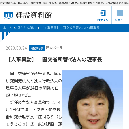
評定書(評点)、開示済み工事設計書、総合評価値、過去の公告原文が無料で閲覧できます。
入札に関連する資料→
ホーム
建設資料館とは
ホーム
見たもん勝ち
【人事異動】 国交省所管4法人の理事長
東京都の入札資料
建設メール
2023/03/24
建設時事
国土交通省の入札資料
【人事異動】 国交省所管4法人の理事長
見たもん勝ち
第1条（規約の目的）
国土交通省が所管する、国立
1. 本規約は、建設資料館が提供するサポーター会あ本員、無料
パスワードの再発行
研究開発法人と独立行政法人の
会員登録について
会員サービスの利用条件等について定めるものです。
理事長人事が24日の閣議で口
2. 管理者が建設資料館WEB上で随時掲載するルールは本規約の
頭了解された。
一部を構成するものとします。
サポーター会員一覧
新任の主な人事異動では、4
第2条（規約の変更）
月1日付で海上・港湾・航空技
会社概要
お問い合わせ
個人情報保護方針
本規約は、会員の了承を得ることなく、随時変更されることが
術研究所理事長に庄司るり（し
会員規約
あります。変更内容は、建設資料館WEB上に表示した時点で直
ょうじるり）氏、鉄道建設・運
ちに全ての会員が了承したものとみなします。