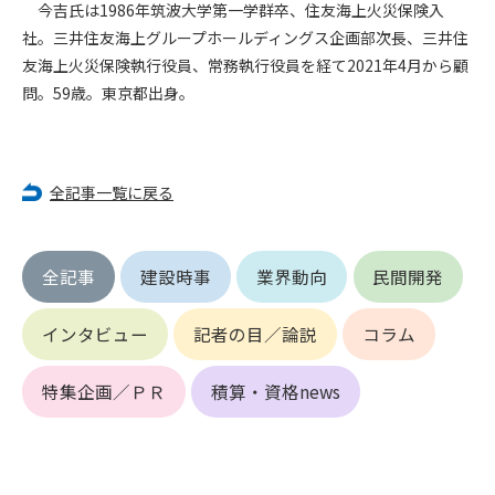
第5条（IDおよびパスワードの管理）
今吉氏は1986年筑波大学第一学群卒、住友海上火災保険入
1. 会員は申込の際に管理者が発行したIDおよびパスワードの使
社。三井住友海上グループホールディングス企画部次長、三井住
用および管理について責任を負うものとします。
友海上火災保険執行役員、常務執行役員を経て2021年4月から顧
2. 会員は、自己のIDおよびパスワードを、貸与、譲渡、売買、
問。59歳。東京都出身。
その他形態を問わず、第三者に利用させることはできませ
ん。
3. 会員は、IDおよびパスワードの管理不十分、使用上の過誤、
第三者（他の会員を含む）の使用等による損害について責任
全記事一覧に戻る
を負うものとし、管理者は一切責任を負いません。
第6条（会員の禁止事項）
全記事
建設時事
業界動向
民間開発
1. 会員は建設資料館WEB上で以下の行為をしないものとしま
す。
(1) 第三者または管理者の著作権、その他知的所有権を侵害す
インタビュー
記者の目／論説
コラム
る行為
(2) 第三者または管理者の財産、プライバシー等を侵害する行
特集企画／ＰＲ
積算・資格news
為
(3) 第三者または管理者を誹謗中傷する行為
(4) 有害なコンピュータプログラム等を送信又は書き込む行為
(5) 第三者に不利益を与える行為