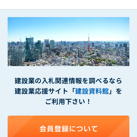
(6) 管理者が承認していない営利を目的とした行為
(7) 公序良俗に反する行為
(8) 犯罪的行為に結びつく行為
(9) その他、法律に反する行為
(10) 建設資料館から知り得た情報及びダウンロードした情報
を、営利を目的として第三者に転売し、または転売のため
に第三者に提供すること
第7条（登録内容の削除）
管理者は、会員が登録した内容が以下に該当する、またはその
恐れのあるものは、会員の承諾なく削除できるものとします。
建設業の入札関連情報を調べるなら
(1) 登録されている情報が、第6条の定める禁止事項に該当する
と管理者が、判断した場合
建設業応援サイト「
建設資料館
」を
(2) 建設資料館の運営および保守管理上、必要と判断した場合
ご利用下さい！
(3) 広告掲載料金の支払が遅延した場合
(4) その他、管理者が不適当と判断した場合
第8条（サービスの変更・中止等）
管理者は、会員の承諾なく、本サービス内容の変更(新規追加、
廃止を含み)し、本サービスの運営を中止または廃止することが