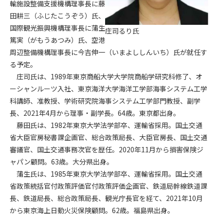
輸施設整備支援機構理事長に藤
田耕三（ふじたこうぞう）氏、
第4条（会員審査および資格の取り消し）
国際観光振興機構理事長に蒲生
庄司るり氏
会員とは、本規約を承諾の上、所定の会員申込手続きを完了
篤実（がもうあつみ）氏、空港
後、管理者がこれを承認した者をいいます。
周辺整備機構理事長に今吉伸一（いまよししんいち）氏が就任す
る予定。
第4条（会員の定義と登録）
1. 管理者は前条により審査の結果、会員申込みをした者が以下
庄司氏は、1989年東京商船大学大学院商船学研究科修了、オ
の何れかの項目に該当することがわかった場合、その者の会
ーシャンルーツ入社、東京海洋大学海洋工学部海事システム工学
員としての権限を承認しないことがあります。
科講師、准教授、学術研究院海事システム工学部門教授、副学
(1) 会員申し込みをした者が実在しなかった場合
長、2021年4月から理事・副学長。64歳。東京都出身。
(2) 本規約に違反した場合/li>
藤田氏は、1982年東京大学法学部卒、運輸省採用。国土交通
(3) 会員申し込みの際、申告事項に虚偽があった場合
省大臣官房秘書課企画官、総合政策局長、大臣官房長、国土交通
(4) 会員申込者が管理者所定の手続き通りに会員申込手続き処
審議官、国土交通事務次官を歴任。2020年11月から損害保険ジ
理を行わなかった場合
ャパン顧問。63歳。大分県出身。
(5) その他管理者が会員とすることを不適当と判断した場合
蒲生氏は、1985年東京大学法学部卒、運輸省採用。国土交通
2. 管理者は承認後であっても承認した会員が前項の何れかに該
省政策統括官付政策評価官付政策評価企画官、鉄道局幹線鉄道課
当することが判明した場合、会員資格を取り消すことがあり
長、鉄道局長、総合政策局長、観光庁長官を経て、2021年10月
ます。
から東京海上日動火災保険顧問。62歳。福島県出身。