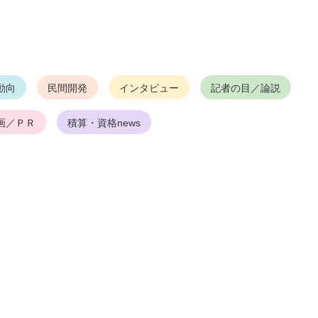
動向
民間開発
インタビュー
記者の目／論説
画／ＰＲ
積算・資格news