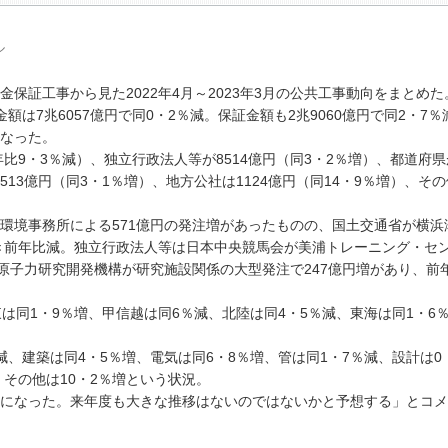
ル
証工事から見た2022年4月～2023年3月の公共工事動向をまとめた
金額は7兆6057億円で同0・2％減。保証金額も2兆9060億円で同2・7
なった。
比9・3％減）、独立行政法人等が8514億円（同3・2％増）、都道府県
513億円（同3・1％増）、地方公社は1124億円（同14・9％増）、その
境事務所による571億円の発注増があったものの、国土交通省が横浜
響き前年比減。独立行政法人等は日本中央競馬会が美浦トレーニング・セ
本原子力研究開発機構が研究施設関係の大型発注で247億円増があり、前
同1・9％増、甲信越は同6％減、北陸は同4・5％減、東海は同1・6
建築は同4・5％増、電気は同6・8％増、管は同1・7％減、設計は0
、その他は10・2％増という状況。
になった。来年度も大きな推移はないのではないかと予想する」とコメ