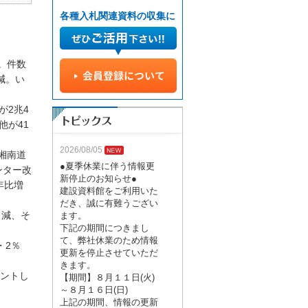
各種入札関連資料の収集に
。件数
％減。い
が2兆4
他が41
2026/08/05
湘南道
●夏季休業に伴う情報更
ンター改
新停止のお知らせ●
年比増
建設資料館をご利用いた
だき、誠に有難うござい
％減、そ
ます。
下記の期間につきまし
て、弊社休業のため情報
・2％
更新を停止させていただ
きます。
ントし
【期間】８月１１日(火)
～８月１６日(日)
上記の期間、情報の更新