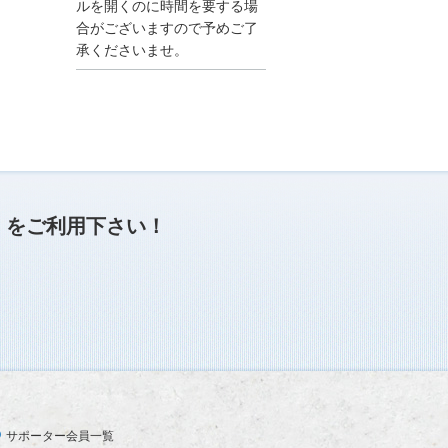
●夏季休業に伴う情報更
ルを開くのに時間を要する場
新停止のお知らせ●
合がございますので予めご了
建設資料館をご利用いた
承くださいませ。
だき、誠に有難うござい
ます。
下記の期間につきまし
て、弊社休業のため情報
更新を停止させていただ
きます。
【期間】８月９日(土)～
８月１７日(日)
上記の期間、情報の更新
がされませんので、ご了
」
をご利用下さい！
承のほど、よろしくお願
い申し上げます。
なお、情報は８月１８日
(月)より登録されます。
2025/04/24
●ゴールデンウィークに
伴う情報更新停止のお知
らせ(04/26～04/29、05/0
3～05/06)●
ユーザー各位
サポーター会員一覧
建設資料館をご利用いた