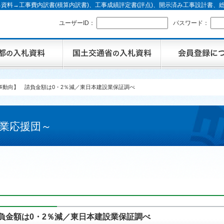
資料→工事費内訳書(積算内訳書)、工事成績評定書(評点)、開示済み工事設計書
ユーザーID：
パスワード：
工事動向】 請負金額は0・2％減／東日本建設業保証調べ
業応援団～
請負金額は0・2％減／東日本建設業保証調べ