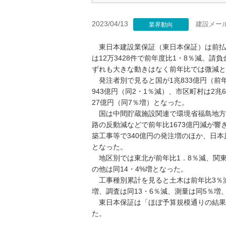
2023/04/13
建設メー
業界動向
東日本建設業保証（東日本保証）は前払金保
は12万3428件で前年度比1・8％減。請負
ずれも大きな動きはなく前年比では微減と
発注者別で見ると国が1兆833億円（前年
943億円（同2・1％減）、市区町村は2兆6
27億円（同7％増）となった。
国は中間貯蔵施設関連で環境省福島地方環
路の反動減などで前年比1673億円減が
築工事等で340億円の発注増のほか、日
となった。
地区別では東北が前年比1．8％減、関東は
の他は同14・4%増となった。
工事種別累計を見ると土木は前年比3％減、
増、調査は同13・6％減、測量は同5％増
東日本保証は「ほぼ予算規模通りの結果
た。