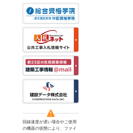
なお、５月１１日（月）
から通常通り運営いたし
ます。
2025/12/22
●年末年始に伴う情報更
新停止のお知らせ●
建設資料館をご利用いた
だき、誠に有難うござい
ます。
下記の期間につきまし
て、弊社休業のため情報
更新を停止させていただ
きます。
【期間】１２月２７日
(土)～１月４日(日)
上記の期間、情報の更新
がされませんので、ご了
承のほど、よろしくお願
い申し上げます。
なお、情報は１月５日
(月)より登録されます。
回線速度が遅い場合やご使用
2025/08/04
の機器の状態により、ファイ