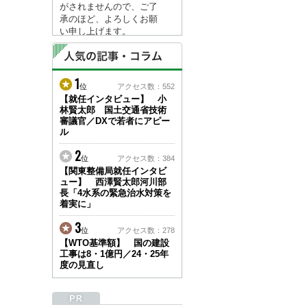
がされませんので、ご了
承のほど、よろしくお願
い申し上げます。
なお、情報は８月１７日
(月)より登録されます。
1
2026/04/23
位
アクセス数：552
●ゴールデンウィークに
【就任インタビュー】 小
林賢太郎 国土交通省技術
伴う情報更新停止のお知
審議官／DXで若者にアピー
らせ(05/02～05/10)●
ル
ユーザー各位
建設資料館をご利用いた
2
位
アクセス数：384
だき、誠に有難うござい
【関東整備局就任インタビ
ます。
ュー】 西澤賢太郎河川部
下記の期間につきまし
長「4水系の緊急治水対策を
て、弊社休業のため情報
着実に」
更新を停止させていただ
きます。
3
位
アクセス数：278
【期間】５月２日(土)～
【WTO基準額】 国の建設
５月１０日(日)
工事は8・1億円／24・25年
上記の期間、情報の更新
度の見直し
がされませんので、ご了
承のほど、よろしくお願
い申し上げます。