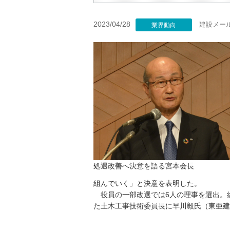
2023/04/28
建設メー
業界動向
処遇改善へ決意を語る宮本会長
組んでいく」と決意を表明した。
役員の一部改選では6人の理事を選出。
た土木工事技術委員長に早川毅氏（東亜建