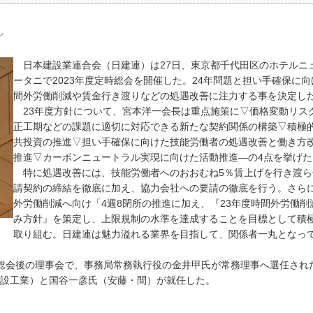
ル
日本建設業連合会（日建連）は27日、東京都千代田区のホテルニ
ータニで2023年度定時総会を開催した。24年問題と担い手確保に向
間外労働削減や賃金行き渡りなどの処遇改善に注力する事を決定し
23年度方針について、宮本洋一会長は重点施策に▽価格変動リス
正工期などの課題に適切に対応できる新たな契約関係の構築▽積極
共投資の推進▽担い手確保に向けた技能労働者の処遇改善と働き方
推進▽カーボンニュートラル実現に向けた活動推進―の4点を挙げた
特に処遇改善には、技能労働者へのおおむね5％賃上げを行き渡ら
請契約の締結を徹底に加え、協力会社への要請の徹底を行う。さら
外労働削減へ向け「4週8閉所の推進に加え、『23年度時間外労働削
み方針』を策定し、上限規制の水準を達成することを目標として積
取り組む。日建連は魅力溢れる業界を目指して、関係者一丸となっ
総会後の理事会で、事務局常務執行役の金井甲氏が常務理事へ選任され
設工業）と国谷一彦氏（安藤・間）が就任した。