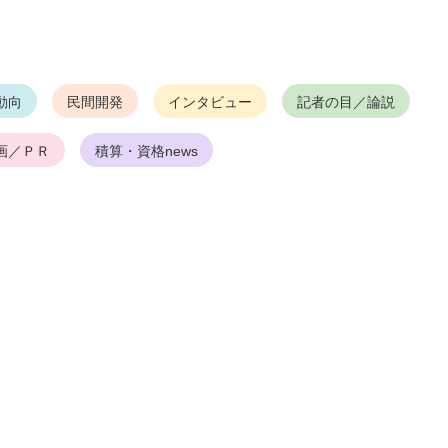
動向
民間開発
インタビュー
記者の目／論説
画／ＰＲ
積算・資格news