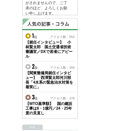
がされませんので、ご了
承のほど、よろしくお願
い申し上げます。
なお、情報は８月１７日
(月)より登録されます。
1
2026/04/23
位
アクセス数：554
●ゴールデンウィークに
【就任インタビュー】 小
林賢太郎 国土交通省技術
伴う情報更新停止のお知
審議官／DXで若者にアピー
らせ(05/02～05/10)●
ル
ユーザー各位
建設資料館をご利用いた
2
位
アクセス数：384
だき、誠に有難うござい
【関東整備局就任インタビ
ます。
ュー】 西澤賢太郎河川部
下記の期間につきまし
長「4水系の緊急治水対策を
て、弊社休業のため情報
着実に」
更新を停止させていただ
きます。
3
位
アクセス数：278
【期間】５月２日(土)～
【WTO基準額】 国の建設
５月１０日(日)
工事は8・1億円／24・25年
上記の期間、情報の更新
度の見直し
がされませんので、ご了
承のほど、よろしくお願
い申し上げます。