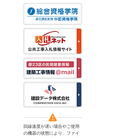
なお、５月１１日（月）
から通常通り運営いたし
ます。
2025/12/22
●年末年始に伴う情報更
新停止のお知らせ●
建設資料館をご利用いた
だき、誠に有難うござい
ます。
下記の期間につきまし
て、弊社休業のため情報
更新を停止させていただ
きます。
【期間】１２月２７日
(土)～１月４日(日)
上記の期間、情報の更新
がされませんので、ご了
承のほど、よろしくお願
い申し上げます。
なお、情報は１月５日
(月)より登録されます。
回線速度が遅い場合やご使用
2025/08/04
の機器の状態により、ファイ