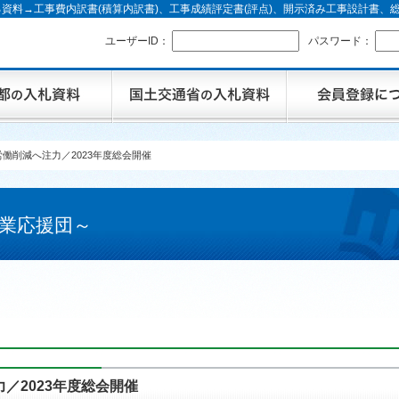
資料→工事費内訳書(積算内訳書)、工事成績評定書(評点)、開示済み工事設計書
ユーザーID：
パスワード：
働削減へ注力／2023年度総会開催
業応援団～
／2023年度総会開催