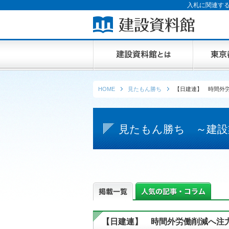
入札に関連する
HOME
見たもん勝ち
【日建連】 時間外労
見たもん勝ち ～建設
【日建連】 時間外労働削減へ注力