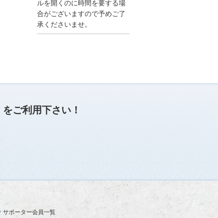
●夏季休業に伴う情報更
ルを開くのに時間を要する場
新停止のお知らせ●
合がございますので予めご了
建設資料館をご利用いた
承くださいませ。
だき、誠に有難うござい
ます。
下記の期間につきまし
て、弊社休業のため情報
更新を停止させていただ
きます。
【期間】８月９日(土)～
８月１７日(日)
上記の期間、情報の更新
がされませんので、ご了
」
をご利用下さい！
承のほど、よろしくお願
い申し上げます。
なお、情報は８月１８日
(月)より登録されます。
2025/04/24
●ゴールデンウィークに
伴う情報更新停止のお知
らせ(04/26～04/29、05/0
3～05/06)●
ユーザー各位
サポーター会員一覧
建設資料館をご利用いた