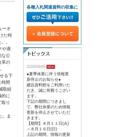
各種入札関連資料の収集に
ューオ
けた時
た。。
クや適
的な公
改革の
2026/08/05
。
●夏季休業に伴う情報更
せる下
新停止のお知らせ●
に時間
建設資料館をご利用いた
減取組
だき、誠に有難うござい
極的に
ます。
下記の期間につきまし
て取り
て、弊社休業のため情報
更新を停止させていただ
た。ま
きます。
【期間】８月１１日(火)
～８月１６日(日)
上記の期間、情報の更新