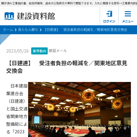
、開示済み工事設計書、総合評価値、過去の公告原文が無料で閲覧できます。
入札に関連する資料→工事費内訳書(
ホーム
建設資料館とは
ホーム
見たもん勝ち
【日建連】 受注者負担の軽減を／関東地区意見交換会
東京都の入札資料
建設メール
2023/05/16
業界動向
国土交通省の入札資料
【日建連】 受注者負担の軽減を／関東地区意見
交換会
見たもん勝ち
第1条（規約の目的）
1. 本規約は、建設資料館が提供するサポーター会あ本員、無料
パスワードの再発行
日本建設
会員登録について
会員サービスの利用条件等について定めるものです。
業連合会
2. 管理者が建設資料館WEB上で随時掲載するルールは本規約の
（日建連）
一部を構成するものとします。
サポーター会員一覧
と国土交通
第2条（規約の変更）
省関東地方
会社概要
お問い合わせ
個人情報保護方針
本規約は、会員の了承を得ることなく、随時変更されることが
整備局によ
会員規約
あります。変更内容は、建設資料館WEB上に表示した時点で直
る「2023
ちに全ての会員が了承したものとみなします。