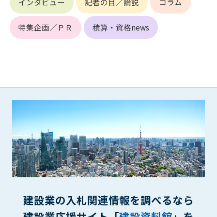
インタビュー
記者の目／論説
コラム
(6) 管理者が承認していない営利を目的とした行為
(7) 公序良俗に反する行為
特集企画／ＰＲ
積算・資格news
(8) 犯罪的行為に結びつく行為
(9) その他、法律に反する行為
(10) 建設資料館から知り得た情報及びダウンロードした情報
を、営利を目的として第三者に転売し、または転売のため
に第三者に提供すること
第7条（登録内容の削除）
管理者は、会員が登録した内容が以下に該当する、またはその
恐れのあるものは、会員の承諾なく削除できるものとします。
(1) 登録されている情報が、第6条の定める禁止事項に該当する
と管理者が、判断した場合
(2) 建設資料館の運営および保守管理上、必要と判断した場合
(3) 広告掲載料金の支払が遅延した場合
(4) その他、管理者が不適当と判断した場合
第8条（サービスの変更・中止等）
建設業の入札関連情報を調べるなら
管理者は、会員の承諾なく、本サービス内容の変更(新規追加、
建設業応援サイト「
建設資料館
」を
廃止を含み)し、本サービスの運営を中止または廃止することが