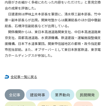
第5条（IDおよびパスワードの管理）
内容がきめ細かく多岐にわたった内容をいただけた」と意見交換
1. 会員は申込の際に管理者が発行したIDおよびパスワードの使
会の成果を評価した。
用および管理について責任を負うものとします。
日建連側は押味土木本部長を筆頭に、清水琢三副本部長、竹中
2. 会員は、自己のIDおよびパスワードを、貸与、譲渡、売買、
康一副本部長らが出席。関東地整からは廣瀬局長のほか田中徹副
その他形態を問わず、第三者に利用させることはできませ
局長、石橋洋信副局長などが出席している。
ん。
関係機関からは、東日本高速道路関東支社、中日本高速道路東
3. 会員は、IDおよびパスワードの管理不十分、使用上の過誤、
京支社、首都高速道路、水資源機構、鉄道建設・運輸施設整備支
第三者（他の会員を含む）の使用等による損害について責任
援機構、日本下水道事業団。関東甲信越地区の都県・政令指定都
を負うものとし、管理者は一切責任を負いません。
市担当部局。また、オブザーバーとして東日本旅客鉄道、東京電
第6条（会員の禁止事項）
力ホールディングスが参加した。
1. 会員は建設資料館WEB上で以下の行為をしないものとしま
す。
(1) 第三者または管理者の著作権、その他知的所有権を侵害す
る行為
全記事一覧に戻る
(2) 第三者または管理者の財産、プライバシー等を侵害する行
為
(3) 第三者または管理者を誹謗中傷する行為
全記事
建設時事
業界動向
民間開発
(4) 有害なコンピュータプログラム等を送信又は書き込む行為
(5) 第三者に不利益を与える行為