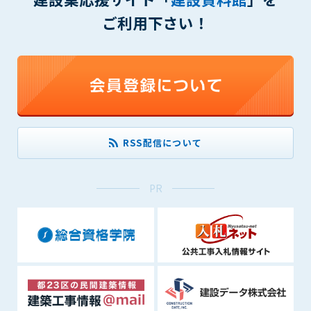
できるものとします。これに起因する会員または他の第三者が
ご利用下さい！
被った損害について管理者は､一切の責任をも負わないものと
します。
第9条（会員の個人情報）
会員の氏名、住所、性別、年齢、メールアドレスその他本サー
ビスの提供に関連して管理者が知り得た会員の個人情報（以下
個人情報といいます）について、管理者は、以下の各号に該当
する場合を除き、第三者に開示または提供しないものとしま
す。
RSS配信について
(1) 会員が、自己の個人情報の開示に事前に同意している場合
(2) 個々の会員を特定できない統計的な処理をした形式で第三
者に提供する場合
PR
(3) 第三者および管理者の権利、財産、安全等を保護するため
に必要であると管理者が判断した場合
(4) 法令等により開示を求められた場合
第10条（免責事項）
管理者は、会員が登録した内容が以下に該当する、またはその
恐れのあるものは、会員の承諾なく削除できるものとします。