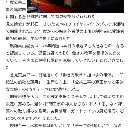
年度公共工
事の諸課題
第4条（会員審査および資格の取り消し）
各課題に関して意見交換会が行われた
に関する意
会員とは、本規約を承諾の上、所定の会員申込手続きを完了
見交換会」が15日、さいたま市内のロイヤルパインズホテル浦和
後、管理者がこれを承認した者をいいます。
で開催された。24年度からの時間外労働の上限規制を前に受注者
負担の軽減、生産性向上に取り組む。
第4条（会員の定義と登録）
1. 管理者は前条により審査の結果、会員申込みをした者が以下
廣瀬昌由局長は「24年問題は本日の議題でも大きなものになる
の何れかの項目に該当することがわかった場合、その者の会
と認識している。建設分野でのDX、働き方改革を積極的に進め
員としての権限を承認しないことがあります。
ていく。皆さまと連携し課題を克服していきたい」とあいさつし
(1) 会員申し込みをした者が実在しなかった場合
た。
(2) 本規約に違反した場合/li>
意見交換では、日建連から「働き方改革と担い手の確保」「品
(3) 会員申し込みの際、申告事項に虚偽があった場合
確法の的確な運用」「生産性向上」「公共工事の適正かつ効果的
(4) 会員申込者が管理者所定の手続き通りに会員申込手続き処
な実施」の4点をテーマに要望を行った。
理を行わなかった場合
関東地整からは「工期設定支援システムを活用して適切な工期
(5) その他管理者が会員とすることを不適当と判断した場合
設定に努める。週休2日制工事の導入をさらに拡大する」など課
2. 管理者は承認後であっても承認した会員が前項の何れかに該
題への取り組みを説明。各種制度・ガイドラインの周知徹底など
当することが判明した場合、会員資格を取り消すことがあり
についても対応を行うとした。
ます。
押味至一土木本部長は総括として「テーマの4項目とも回答の