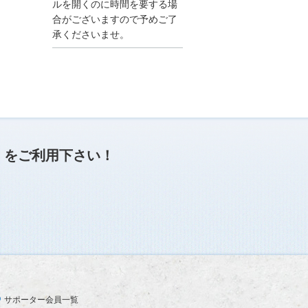
●夏季休業に伴う情報更
ルを開くのに時間を要する場
新停止のお知らせ●
合がございますので予めご了
建設資料館をご利用いた
承くださいませ。
だき、誠に有難うござい
ます。
下記の期間につきまし
て、弊社休業のため情報
更新を停止させていただ
きます。
【期間】８月９日(土)～
８月１７日(日)
上記の期間、情報の更新
がされませんので、ご了
」
をご利用下さい！
承のほど、よろしくお願
い申し上げます。
なお、情報は８月１８日
(月)より登録されます。
2025/04/24
●ゴールデンウィークに
伴う情報更新停止のお知
らせ(04/26～04/29、05/0
3～05/06)●
ユーザー各位
サポーター会員一覧
建設資料館をご利用いた