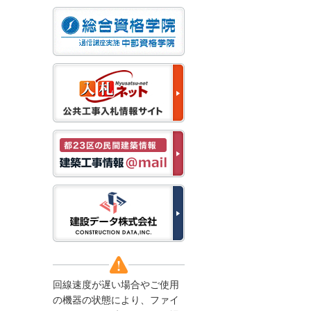
なお、５月１１日（月）
から通常通り運営いたし
ます。
2025/12/22
●年末年始に伴う情報更
新停止のお知らせ●
建設資料館をご利用いた
だき、誠に有難うござい
ます。
下記の期間につきまし
て、弊社休業のため情報
更新を停止させていただ
きます。
【期間】１２月２７日
(土)～１月４日(日)
上記の期間、情報の更新
がされませんので、ご了
承のほど、よろしくお願
い申し上げます。
なお、情報は１月５日
(月)より登録されます。
回線速度が遅い場合やご使用
2025/08/04
の機器の状態により、ファイ