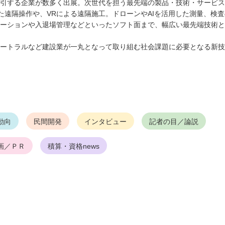
引する企業が数多く出展。次世代を担う最先端の製品・技術・サービス
た遠隔操作や、VRによる遠隔施工。ドローンやAIを活用した測量、検査
ーションや入退場管理などといったソフト面まで、幅広い最先端技術と
ートラルなど建設業が一丸となって取り組む社会課題に必要となる新技
動向
民間開発
インタビュー
記者の目／論説
画／ＰＲ
積算・資格news