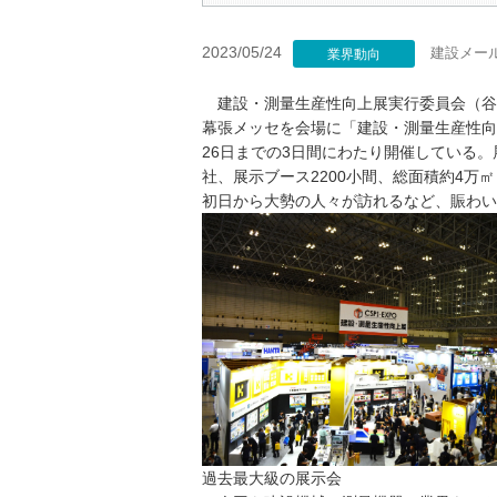
2023/05/24
建設メー
業界動向
建設・測量生産性向上展実行委員会（谷
幕張メッセを会場に「建設・測量生産性向上
26日までの3日間にわたり開催している。
社、展示ブース2200小間、総面積約4万
初日から大勢の人々が訪れるなど、賑わい
過去最大級の展示会