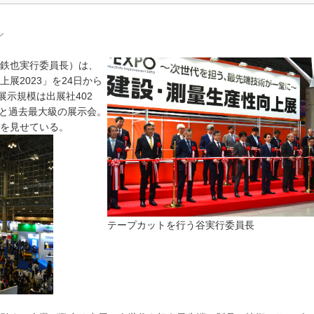
ル
鉄也実行委員長）は、
展2023」を24日から
展示規模は出展社402
㎡と過去最大級の展示会。
を見せている。
テープカットを行う谷実行委員長