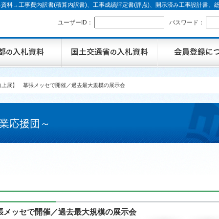
資料→工事費内訳書(積算内訳書)、工事成績評定書(評点)、開示済み工事設計書
ユーザーID：
パスワード：
向上展】 幕張メッセで開催／過去最大規模の展示会
業応援団～
張メッセで開催／過去最大規模の展示会