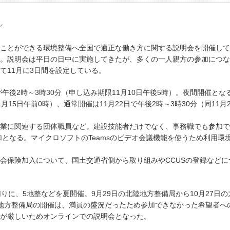
ル
ことができる環境整備へ全国で適正な働き方に関する説明会を開催して
。説明会は平日の日中に実施してきたが、多くの一人親方の参加につな
て11月に3日間を設定している。
午後2時～3時30分（申し込み期限11月10日午後5時）。夜間開催とな
1月15日午前0時）、通常開催は11月22日で午後2時～3時30分（同11月
業に関連する団体職員など。建設技能者だけでなく、事務職でも参加で
加となる。マイクロソフトのTeamsのビデオ会議機能を使うため利用環
保険加入について、国土交通省側から取り組みやCCUSの登録などに
に、5地整などを夏開催。9月29日の北陸地方整備局から10月27日の
地方整備局の開催は、満員の盛況だったため参加できなかった希望者へ
が厳しいためオンラインでの説明会となった。