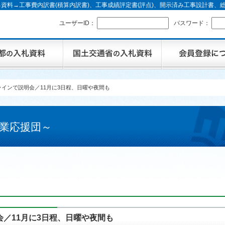
資料→工事費内訳書(積算内訳書)、工事成績評定書(評点)、開示済み工事設計書
ユーザーID：
パスワード：
インで説明会／11月に3日程、日曜や夜間も
業応援団～
／11月に3日程、日曜や夜間も