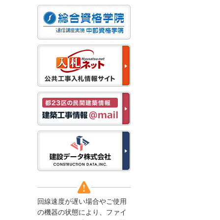
なお、５月１１日（月）
から通常通り運営いたし
ます。
2025/12/22
●年末年始に伴う情報更
新停止のお知らせ●
建設資料館をご利用いた
だき、誠に有難うござい
ます。
下記の期間につきまし
て、弊社休業のため情報
更新を停止させていただ
きます。
【期間】１２月２７日
(土)～１月４日(日)
上記の期間、情報の更新
がされませんので、ご了
承のほど、よろしくお願
い申し上げます。
なお、情報は１月５日
(月)より登録されます。
回線速度が遅い場合やご使用
2025/08/04
の機器の状態により、ファイ