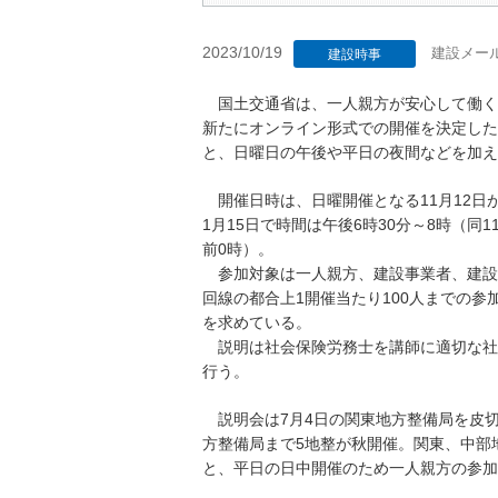
2023/10/19
建設メー
建設時事
国土交通省は、一人親方が安心して働く
新たにオンライン形式での開催を決定した
と、日曜日の午後や平日の夜間などを加え
開催日時は、日曜開催となる11月12日が
1月15日で時間は午後6時30分～8時（同1
前0時）。
参加対象は一人親方、建設事業者、建設
回線の都合上1開催当たり100人までの参
を求めている。
説明は社会保険労務士を講師に適切な社会
行う。
説明会は7月4日の関東地方整備局を皮切り
方整備局まで5地整が秋開催。関東、中部
と、平日の日中開催のため一人親方の参加