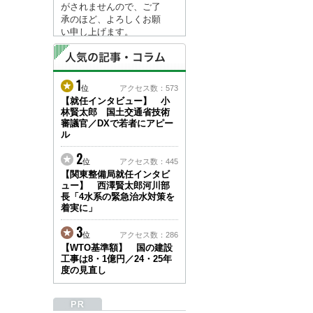
がされませんので、ご了
承のほど、よろしくお願
い申し上げます。
なお、情報は８月１７日
(月)より登録されます。
1
2026/04/23
位
アクセス数：573
●ゴールデンウィークに
【就任インタビュー】 小
林賢太郎 国土交通省技術
伴う情報更新停止のお知
審議官／DXで若者にアピー
らせ(05/02～05/10)●
ル
ユーザー各位
建設資料館をご利用いた
2
位
アクセス数：445
だき、誠に有難うござい
【関東整備局就任インタビ
ます。
ュー】 西澤賢太郎河川部
下記の期間につきまし
長「4水系の緊急治水対策を
て、弊社休業のため情報
着実に」
更新を停止させていただ
きます。
3
位
アクセス数：286
【期間】５月２日(土)～
【WTO基準額】 国の建設
５月１０日(日)
工事は8・1億円／24・25年
上記の期間、情報の更新
度の見直し
がされませんので、ご了
承のほど、よろしくお願
い申し上げます。