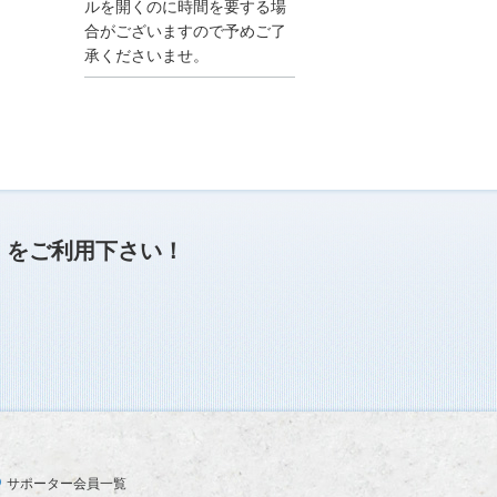
●夏季休業に伴う情報更
ルを開くのに時間を要する場
新停止のお知らせ●
合がございますので予めご了
建設資料館をご利用いた
承くださいませ。
だき、誠に有難うござい
ます。
下記の期間につきまし
て、弊社休業のため情報
更新を停止させていただ
きます。
【期間】８月９日(土)～
８月１７日(日)
上記の期間、情報の更新
がされませんので、ご了
」
をご利用下さい！
承のほど、よろしくお願
い申し上げます。
なお、情報は８月１８日
(月)より登録されます。
2025/04/24
●ゴールデンウィークに
伴う情報更新停止のお知
らせ(04/26～04/29、05/0
3～05/06)●
ユーザー各位
サポーター会員一覧
建設資料館をご利用いた