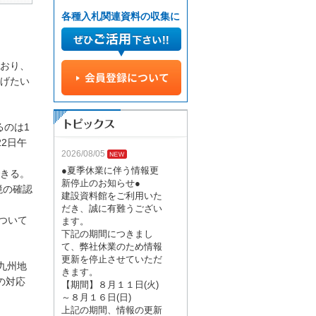
各種入札関連資料の収集に
おり、
げたい
るのは1
22日午
2026/08/05
●夏季休業に伴う情報更
きる。
新停止のお知らせ●
境の確認
建設資料館をご利用いた
だき、誠に有難うござい
ついて
ます。
下記の期間につきまし
て、弊社休業のため情報
更新を停止させていただ
九州地
きます。
の対応
【期間】８月１１日(火)
～８月１６日(日)
上記の期間、情報の更新