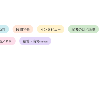
動向
民間開発
インタビュー
記者の目／論説
画／ＰＲ
積算・資格news