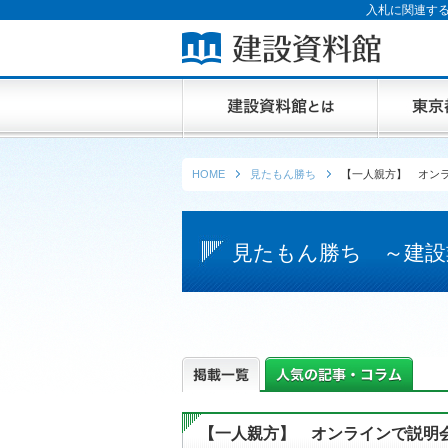
入札に関連する
HOME
見たもん勝ち
【一人親方】 オンラ
見たもん勝ち ～建設
【一人親方】 オンラインで説明会