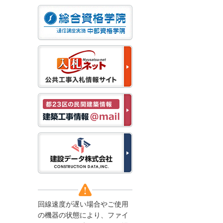
なお、５月１１日（月）
から通常通り運営いたし
ます。
2025/12/22
●年末年始に伴う情報更
新停止のお知らせ●
建設資料館をご利用いた
だき、誠に有難うござい
ます。
下記の期間につきまし
て、弊社休業のため情報
更新を停止させていただ
きます。
【期間】１２月２７日
(土)～１月４日(日)
上記の期間、情報の更新
がされませんので、ご了
承のほど、よろしくお願
い申し上げます。
なお、情報は１月５日
(月)より登録されます。
回線速度が遅い場合やご使用
2025/08/04
の機器の状態により、ファイ