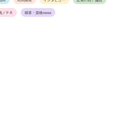
動向
民間開発
インタビュー
記者の目／論説
画／ＰＲ
積算・資格news