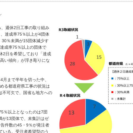
ル
る、週休2日工事の取り組み
、達成率75％以上が4団体
、30％未満が15団体減少す
達成率75％以上の団体で
休2日を希望しており「達成
高い傾向」が浮き彫りにな
4月まで半年を切った中、
める都道府県工事の状況は
は不可欠で、国省も地方への
75％以上となったのは7団
未満が13団体で、未集計はゼ
告件数の45・9％が発注者
っている。受注者希望型のう