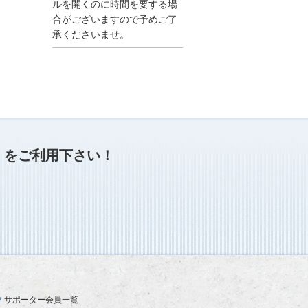
●夏季休業に伴う情報更
ルを開くのに時間を要する場
新停止のお知らせ●
合がございますので予めご了
建設資料館をご利用いた
承くださいませ。
だき、誠に有難うござい
ます。
下記の期間につきまし
て、弊社休業のため情報
更新を停止させていただ
きます。
【期間】８月９日(土)～
８月１７日(日)
上記の期間、情報の更新
がされませんので、ご了
」
をご利用下さい！
承のほど、よろしくお願
い申し上げます。
なお、情報は８月１８日
(月)より登録されます。
2025/04/24
●ゴールデンウィークに
伴う情報更新停止のお知
らせ(04/26～04/29、05/0
3～05/06)●
ユーザー各位
サポーター会員一覧
建設資料館をご利用いた