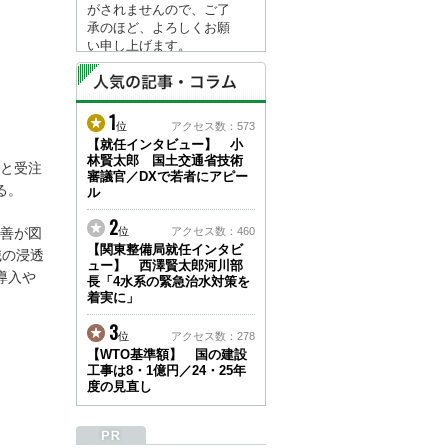
がされませんので、ご了
承のほど、よろしくお願
い申し上げます。
なお、情報は８月１７日
(月)より登録されます。
1
2026/04/23
位
アクセス数：573
●ゴールデンウィークに
【就任インタビュー】 小
林賢太郎 国土交通省技術
伴う情報更新停止のお知
と受注
審議官／DXで若者にアピー
らせ(05/02～05/10)●
る。
ル
ユーザー各位
建設資料館をご利用いた
2
位
アクセス数：460
善が図
だき、誠に有難うござい
【関東整備局就任インタビ
ます。
識の浸透
ュー】 西澤賢太郎河川部
下記の期間につきまし
導入や
長「4水系の緊急治水対策を
て、弊社休業のため情報
着実に」
更新を停止させていただ
きます。
3
位
アクセス数：278
【期間】５月２日(土)～
【WTO基準額】 国の建設
５月１０日(日)
工事は8・1億円／24・25年
上記の期間、情報の更新
度の見直し
がされませんので、ご了
承のほど、よろしくお願
い申し上げます。