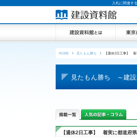
入札に関連する
HOME
見たもん勝ち
【週休2日工事】 
見たもん勝ち ～建設
【週休2日工事】 着実に都道府