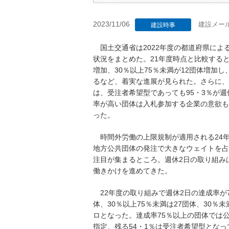
2023/11/06
建設メー
建設時事
国土交通省は2022年度の都道府県によ
状況をまとめた。21年度時点と比較すると
増加、30％以上75％未満が12団体増加し
るなど、着実な進展が見られた。さらに、
は、受注者希望型であっても95・3％が週
率が高い団体は入札参加する企業の意欲も
った。
時間外労働の上限規制が適用される24年
地方公共団体の発注で大きなウェイトを占
注目が集まるところ。週休2日の取り組み
働きかけを進めてきた。
22年度の取り組みで週休2日の達成率が
体、30％以上75％未満は27団体、30％
ロとなった。達成率75％以上の団体では公
指定、残る54・1％は受注者希望型とな