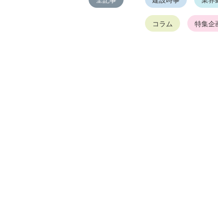
全記事
建設時事
業界
コラム
特集企