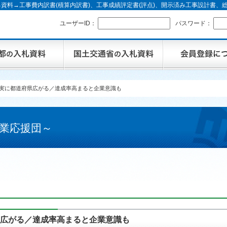
資料→工事費内訳書(積算内訳書)、工事成績評定書(評点)、開示済み工事設計書
ユーザーID：
パスワード：
着実に都道府県広がる／達成率高まると企業意識も
業応援団～
県広がる／達成率高まると企業意識も