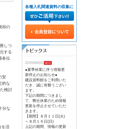
各種入札関連資料の収集に
脱却の
善しつ
元する
係各位
2026/08/05
●夏季休業に伴う情報更
新停止のお知らせ●
の安
建設資料館をご利用いた
定的な
だき、誠に有難うござい
た検討
ます。
下記の期間につきまし
て、弊社休業のため情報
更新を停止させていただ
十分な
きます。
【期間】８月１１日(火)
～８月１６日(日)
上記の期間、情報の更新
力を活