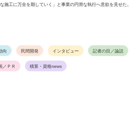
な施工に万全を期していく」と事業の円滑な執行へ意欲を見せた。
動向
民間開発
インタビュー
記者の目／論説
画／ＰＲ
積算・資格news