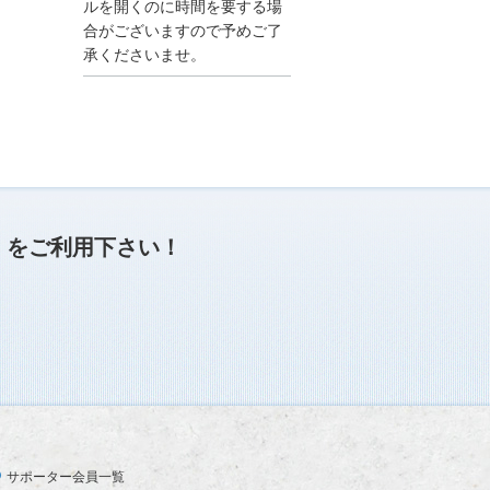
●夏季休業に伴う情報更
ルを開くのに時間を要する場
新停止のお知らせ●
合がございますので予めご了
建設資料館をご利用いた
承くださいませ。
だき、誠に有難うござい
ます。
下記の期間につきまし
て、弊社休業のため情報
更新を停止させていただ
きます。
【期間】８月９日(土)～
８月１７日(日)
上記の期間、情報の更新
がされませんので、ご了
」
をご利用下さい！
承のほど、よろしくお願
い申し上げます。
なお、情報は８月１８日
(月)より登録されます。
2025/04/24
●ゴールデンウィークに
伴う情報更新停止のお知
らせ(04/26～04/29、05/0
3～05/06)●
ユーザー各位
サポーター会員一覧
建設資料館をご利用いた