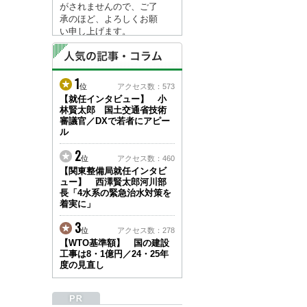
がされませんので、ご了
承のほど、よろしくお願
い申し上げます。
なお、情報は８月１７日
(月)より登録されます。
1
2026/04/23
位
アクセス数：573
●ゴールデンウィークに
【就任インタビュー】 小
林賢太郎 国土交通省技術
伴う情報更新停止のお知
審議官／DXで若者にアピー
らせ(05/02～05/10)●
ル
ユーザー各位
建設資料館をご利用いた
2
位
アクセス数：460
だき、誠に有難うござい
【関東整備局就任インタビ
ます。
ュー】 西澤賢太郎河川部
下記の期間につきまし
長「4水系の緊急治水対策を
て、弊社休業のため情報
着実に」
更新を停止させていただ
きます。
3
位
アクセス数：278
【期間】５月２日(土)～
【WTO基準額】 国の建設
５月１０日(日)
工事は8・1億円／24・25年
上記の期間、情報の更新
度の見直し
がされませんので、ご了
承のほど、よろしくお願
い申し上げます。