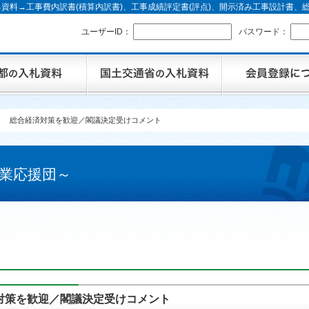
資料→工事費内訳書(積算内訳書)、工事成績評定書(評点)、開示済み工事設計書
ユーザーID：
パスワード：
】 総合経済対策を歓迎／閣議決定受けコメント
業応援団～
対策を歓迎／閣議決定受けコメント