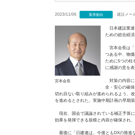
2023/11/06
建設メー
業界動向
日本建設業連
ための総合経済
宮本会長は「
つある中、物価
ために5つの柱
に感謝の意を表
対策の内容に
宮本会長
全・安心の確保
切れ目ない取り組みが進められるよう、改
を進めるとされた。実施中期計画の早期策
現在、国会で議論されている補正予算に
効果を発揮できる規模と内容が確保され、
最後に「日建連は、今後ともDXの推進