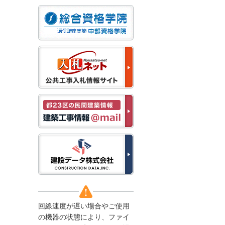
なお、５月１１日（月）
から通常通り運営いたし
ます。
2025/12/22
●年末年始に伴う情報更
新停止のお知らせ●
建設資料館をご利用いた
だき、誠に有難うござい
ます。
下記の期間につきまし
て、弊社休業のため情報
更新を停止させていただ
きます。
【期間】１２月２７日
(土)～１月４日(日)
上記の期間、情報の更新
がされませんので、ご了
承のほど、よろしくお願
い申し上げます。
なお、情報は１月５日
(月)より登録されます。
回線速度が遅い場合やご使用
2025/08/04
の機器の状態により、ファイ