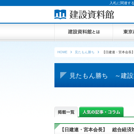
入札に関連する
HOME
見たもん勝ち
【日建連・宮本会長
見たもん勝ち ～建設
【日建連・宮本会長】 総合経済