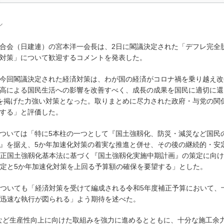
ル
合会（日建連）の宮本洋一会長は、2日に閣議決定された「デフレ完全
対策」について歓迎するコメントを発表した。
今回閣議決定された経済対策は、わが国の経済がコロナ禍を乗り越え改
高による国民生活への影響を改善すべく、成長の成果を国民に適切に還
を掲げた力強い対策となった。取りまとめに尽力された政府・与党の関
する」と評価した。
ついては「特に5本柱の一つとして『国土強靱化、防災・減災など国民
』を据え、5か年加速化対策の着実な推進と併せ、その後の継続的・安
正国土強靱化基本法に基づく『国土強靱化実施中期計画』の策定に向け
定と5か年加速化対策を上回る予算額の確保を要望する」とした。
ついても「経済対策を受けて編成される令和5年度補正予算において、
迅速な執行が図られる」よう期待を述べた。
など生産性向上に向けた取組みを強力に進めるとともに、十分な施工余