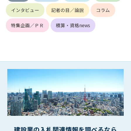
第5条（IDおよびパスワードの管理）
1. 会員は申込の際に管理者が発行したIDおよびパスワードの使
インタビュー
記者の目／論説
コラム
用および管理について責任を負うものとします。
2. 会員は、自己のIDおよびパスワードを、貸与、譲渡、売買、
特集企画／ＰＲ
積算・資格news
その他形態を問わず、第三者に利用させることはできませ
ん。
3. 会員は、IDおよびパスワードの管理不十分、使用上の過誤、
第三者（他の会員を含む）の使用等による損害について責任
を負うものとし、管理者は一切責任を負いません。
第6条（会員の禁止事項）
1. 会員は建設資料館WEB上で以下の行為をしないものとしま
す。
(1) 第三者または管理者の著作権、その他知的所有権を侵害す
る行為
(2) 第三者または管理者の財産、プライバシー等を侵害する行
為
(3) 第三者または管理者を誹謗中傷する行為
(4) 有害なコンピュータプログラム等を送信又は書き込む行為
(5) 第三者に不利益を与える行為
建設業の入札関連情報を調べるなら