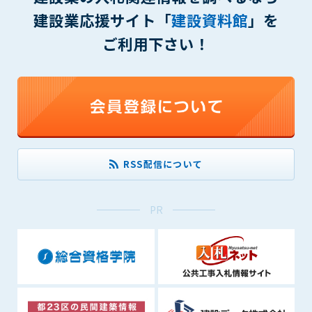
(6) 管理者が承認していない営利を目的とした行為
建設業応援サイト「
建設資料館
」を
(7) 公序良俗に反する行為
ご利用下さい！
(8) 犯罪的行為に結びつく行為
(9) その他、法律に反する行為
(10) 建設資料館から知り得た情報及びダウンロードした情報
を、営利を目的として第三者に転売し、または転売のため
に第三者に提供すること
第7条（登録内容の削除）
管理者は、会員が登録した内容が以下に該当する、またはその
RSS配信について
恐れのあるものは、会員の承諾なく削除できるものとします。
(1) 登録されている情報が、第6条の定める禁止事項に該当する
と管理者が、判断した場合
PR
(2) 建設資料館の運営および保守管理上、必要と判断した場合
(3) 広告掲載料金の支払が遅延した場合
(4) その他、管理者が不適当と判断した場合
第8条（サービスの変更・中止等）
管理者は、会員の承諾なく、本サービス内容の変更(新規追加、
廃止を含み)し、本サービスの運営を中止または廃止することが