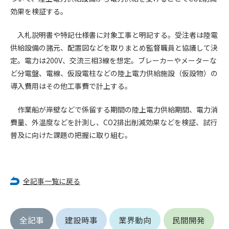
効果を検証する。
第4条（会員審査および資格の取り消し）
会員とは、本規約を承諾の上、所定の会員申込手続きを完了
入札説明書や特記仕様書に対象工事と明記する。受注者は陸電
後、管理者がこれを承認した者をいいます。
供給設備の諸元、配置図などを取りまとめ監督職員と協議して決
定。電力は200V、交流三相3線を想定。ブレーカーやメーターな
第4条（会員の定義と登録）
ど分電盤、電線、仮設電柱などの陸上電力供給施設（仮設物）の
1. 管理者は前条により審査の結果、会員申込みをした者が以下
導入費用はその他工事費で計上する。
の何れかの項目に該当することがわかった場合、その者の会
員としての権限を承認しないことがあります。
作業船が岸壁などで係留する期間の陸上電力供給期間、電力消
(1) 会員申し込みをした者が実在しなかった場合
費量、外温度などを計測し、CO2排出削減効果などを検証、試行
(2) 本規約に違反した場合/li>
普及に向けた課題の把握に取り組む。
(3) 会員申し込みの際、申告事項に虚偽があった場合
(4) 会員申込者が管理者所定の手続き通りに会員申込手続き処
理を行わなかった場合
(5) その他管理者が会員とすることを不適当と判断した場合
全記事一覧に戻る
2. 管理者は承認後であっても承認した会員が前項の何れかに該
当することが判明した場合、会員資格を取り消すことがあり
ます。
全記事
建設時事
業界動向
民間開発