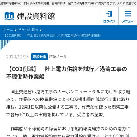
成績評定書(評点)、開示済み工事設計書、総合評価値、過去の公告原文が無料で閲覧できます。
入札に関連する資
ホーム
建設資料館とは
ホーム
見たもん勝ち
【CO2削減】 陸上電力供給を試行／港湾工事の不稼働時作業船
東京都の入札資料
建設メール
2023/11/15
建設時事
国土交通省の入札資料
【CO2削減】 陸上電力供給を試行／港湾工事の
見たもん勝ち
第1条（規約の目的）
不稼働時作業船
1. 本規約は、建設資料館が提供するサポーター会あ本員、無料
パスワードの再発行
会員登録について
会員サービスの利用条件等について定めるものです。
国土交通省は港湾工事のカーボンニュートラルに向けた取り組
2. 管理者が建設資料館WEB上で随時掲載するルールは本規約の
みで、作業船への陸電供給によるCO2排出量削減試行工事に取り
一部を構成するものとします。
サポーター会員一覧
組む。12月1日以降に公告する工事で、作業船を使った港湾工事
で各局1件以上の実施を掲げている。受注者希望型。
第2条（規約の変更）
会社概要
お問い合わせ
個人情報保護方針
本規約は、会員の了承を得ることなく、随時変更されることが
会員規約
作業船が不稼働時の係留における船内環境維持のための電力に
あります。変更内容は、建設資料館WEB上に表示した時点で直
ついて、陸上電力供給設備から電力供給を受けることでCO2削減
ちに全ての会員が了承したものとみなします。