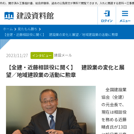
評点)、開示済み工事設計書、総合評価値、過去の公告原文が無料で閲覧できます。
入札に関連する資料→工事費内
ホーム
建設資料館とは
ホーム
見たもん勝ち
【全建・近藤相談役に聞く】 建設業の変化と展望／地域建設業の活動に勲章
東京都の入札資料
建設メール
2023/11/27
インタビュー
国土交通省の入札資料
【全建・近藤相談役に聞く】 建設業の変化と展
見たもん勝ち
第1条（規約の目的）
望／地域建設業の活動に勲章
1. 本規約は、建設資料館が提供するサポーター会あ本員、無料
パスワードの再発行
会員登録について
会員サービスの利用条件等について定めるものです。
全国建設業
2. 管理者が建設資料館WEB上で随時掲載するルールは本規約の
協会（全建）
一部を構成するものとします。
サポーター会員一覧
の元会長で、
現在は相談役
第2条（規約の変更）
会社概要
お問い合わせ
個人情報保護方針
を務める近藤
本規約は、会員の了承を得ることなく、随時変更されることが
会員規約
晴貞氏が13日
あります。変更内容は、建設資料館WEB上に表示した時点で直
ちに全ての会員が了承したものとみなします。