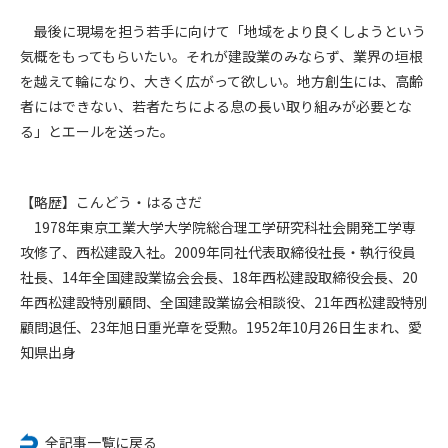
(6) 管理者が承認していない営利を目的とした行為
最後に現場を担う若手に向けて「地域をより良くしようという
(7) 公序良俗に反する行為
気概をもってもらいたい。それが建設業のみならず、業界の垣根
(8) 犯罪的行為に結びつく行為
を越えて輪になり、大きく広がって欲しい。地方創生には、高齢
(9) その他、法律に反する行為
(10) 建設資料館から知り得た情報及びダウンロードした情報
者にはできない、若者たちによる息の長い取り組みが必要とな
を、営利を目的として第三者に転売し、または転売のため
る」とエールを送った。
に第三者に提供すること
第7条（登録内容の削除）
【略歴】こんどう・はるさだ
管理者は、会員が登録した内容が以下に該当する、またはその
1978年東京工業大学大学院総合理工学研究科社会開発工学専
恐れのあるものは、会員の承諾なく削除できるものとします。
攻修了、西松建設入社。2009年同社代表取締役社長・執行役員
(1) 登録されている情報が、第6条の定める禁止事項に該当する
社長、14年全国建設業協会会長、18年西松建設取締役会長、20
と管理者が、判断した場合
年西松建設特別顧問、全国建設業協会相談役、21年西松建設特別
(2) 建設資料館の運営および保守管理上、必要と判断した場合
顧問退任、23年旭日重光章を受勲。1952年10月26日生まれ、愛
(3) 広告掲載料金の支払が遅延した場合
知県出身
(4) その他、管理者が不適当と判断した場合
第8条（サービスの変更・中止等）
管理者は、会員の承諾なく、本サービス内容の変更(新規追加、
全記事一覧に戻る
廃止を含み)し、本サービスの運営を中止または廃止することが