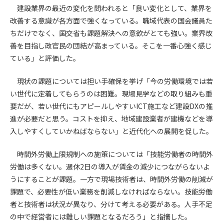
第5条（IDおよびパスワードの管理）
建設業界の最近の変化を問われると「良い変化として、業界を
1. 会員は申込の際に管理者が発行したIDおよびパスワードの使
改善する意識が各方面で強くなっている。職域代表の国会議員た
用および管理について責任を負うものとします。
ちだけでなく、国交省も課題解決への意欲がとても強い。業界改
2. 会員は、自己のIDおよびパスワードを、貸与、譲渡、売買、
善を目指し政官民の団結が高まっている。そこを一番心強く感じ
その他形態を問わず、第三者に利用させることはできませ
ている」と評価した。
ん。
3. 会員は、IDおよびパスワードの管理不十分、使用上の過誤、
現状の課題については担い手確保を挙げ「今の労働環境では若
第三者（他の会員を含む）の使用等による損害について責任
い世代に定着してもらうのは困難。現場見学などの取り組みも重
を負うものとし、管理者は一切責任を負いません。
要だが、若い世代にもアピールしやすいICT施工など建設DXの推
第6条（会員の禁止事項）
進が必要だと思う。コストを抑え、地域建設業者が建機などを導
1. 会員は建設資料館WEB上で以下の行為をしないものとしま
入しやすくしていかねばならない」と近代化への展開を促した。
す。
(1) 第三者または管理者の著作権、その他知的所有権を侵害す
時間外労働上限規制への施策については「技能労働者の時間外
る行為
労働は多くない。週休2日の導入が賃金の減少につながらないよ
(2) 第三者または管理者の財産、プライバシー等を侵害する行
うにすることが課題。一方で現場技術者は、時間外労働の削減が
為
課題で、必要性が低い業務を削減しなければならない。技能労働
(3) 第三者または管理者を誹謗中傷する行為
者と技術者は状況が異なり、分けて考える必要がある。人手不足
(4) 有害なコンピュータプログラム等を送信又は書き込む行為
の中で経営者には難しい課題となるだろう」と指摘した。
(5) 第三者に不利益を与える行為