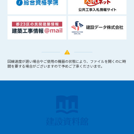
会員は、住所、電話番号、その他管理者への届出内容に変更が
あった場合には、速やかに所定の方法で変更の届出をするもの
とします。届出がなかったことで会員が不利益を被ったとして
も、管理者は一切その責任を負いません。
第13条（退会／広告掲載解除）
1. サポーター会員が本サービスへの広告掲載を解約する場合
は、契約期間終了月の10日までに書面・電話等で管理者宛に
通知・連絡するものとします。その場合、契約期間終了月の
月末をもって解約とします。
回線速度が遅い場合やご使用の機器の状態により、ファイルを開くのに時
2. 本サービスの最低利用期間はサービスを開始した日から6か
間を要する場合がございますので予めご了承くださいませ。
月間とします。
3. いかなる事由によっても、すでにお支払済の料金等の払い戻
しや、日割り計算はしないことを承諾するものとします。
第14条（契約の継続）
上記13条に規定する退会の意思表示がなき場合、次期契約を自
動延長とします。
第15条（準拠法・管轄裁判所）
本規約の準拠法は日本法とします。本規約をめぐる一切の紛争
については、東京簡易裁判所または東京地方裁判所をもって第