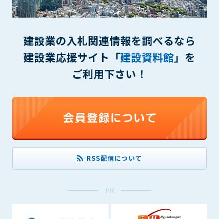
1. 管理者は、会員が本サービスを利用することにより得た情報
等（プログラムを含みます）について、その完全性、正確性
を保証もしないものとします。また、当該情報等に起因して
生じた一切の損害に対して、管理者は、何らの責任も負わな
建設業の入札関連情報を調べるなら
いものとします。
建設業応援サイト「
建設資料館
」を
2. 会員は、自己の費用と責任において本サービスを利用するも
のとし、会員による本サービスの利用に関連し、第三者から
ご利用下さい！
問合せ、クレーム、請求等がなされまたは訴訟が提起された
場合、当該会員は、自らの費用と責任においてこれを解決す
るものとし、管理者を一切免責するものとします。
3. 本サービスにおいて掲載されている広告等によって行われる
取引に起因する損害及び広告等が掲載されたこと自体に起因
する損害については一切責任を負いません。
第11条（運用の停止）
RSS配信について
停電や天災等の不可抗力、または保守・点検・加入者の利便性
向上のための設備工事等の為に本サービスの運用を停止するこ
PR
とがあります。運用停止については事前に建設資料館WEB上で
通知申し上げますが、緊急時はその限りではありません。
第12条（変更の届出）