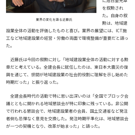
に旭日重光章
を叙勲され
第4条（会員審査および資格の取り消し）
た。自身の叙
会員とは、本規約を承諾の上、所定の会員申込手続きを完了
業界の変化を語る近藤氏
勲は、地域建
後、管理者がこれを承認した者をいいます。
設業全体の活動を評価したものと喜び。業界の展望には、ICT施
工など地域建設業の経営・労働の両面で環境整備が重要だと語っ
第4条（会員の定義と登録）
た。
1. 管理者は前条により審査の結果、会員申込みをした者が以下
の何れかの項目に該当することがわかった場合、その者の会
近藤氏は今回の叙勲に対し「地域建設業全体の活動に対する勲
員としての権限を承認しないことがあります。
章だと考えている。全建会長に就任したのは、東日本大震災の復
(1) 会員申し込みをした者が実在しなかった場合
興を通じて、世間が地域建設業の社会的役割に理解を示し始めた
(2) 本規約に違反した場合/li>
(3) 会員申し込みの際、申告事項に虚偽があった場合
時期だった」と振り返った。
(4) 会員申込者が管理者所定の手続き通りに会員申込手続き処
理を行わなかった場合
全建会長時代の活動で特に思い出深いのは「全国でブロック会
(5) その他管理者が会員とすることを不適当と判断した場合
議とともに開かれる地域懇談会が特に印象に残っている。非公開
2. 管理者は承認後であっても承認した会員が前項の何れかに該
で行われる懇談会で、地域建設業者の会員、国土交通省など発注
当することが判明した場合、会員資格を取り消すことがあり
者側も忌憚なく意見を交換した。発注時期平準化は、地域懇談会
ます。
が一つの契機となり、改革が始まった」と語った。