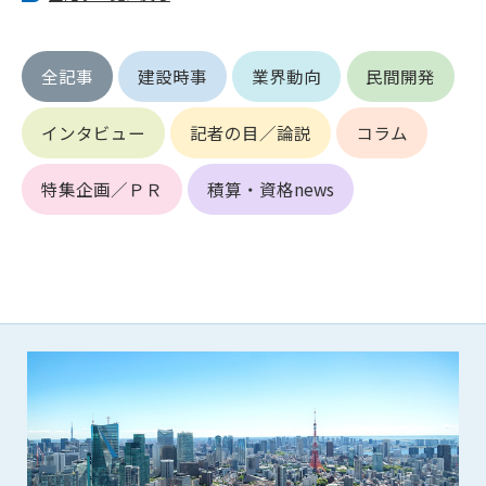
できるものとします。これに起因する会員または他の第三者が
被った損害について管理者は､一切の責任をも負わないものと
します。
全記事
建設時事
業界動向
民間開発
第9条（会員の個人情報）
会員の氏名、住所、性別、年齢、メールアドレスその他本サー
インタビュー
記者の目／論説
コラム
ビスの提供に関連して管理者が知り得た会員の個人情報（以下
個人情報といいます）について、管理者は、以下の各号に該当
特集企画／ＰＲ
積算・資格news
する場合を除き、第三者に開示または提供しないものとしま
す。
(1) 会員が、自己の個人情報の開示に事前に同意している場合
(2) 個々の会員を特定できない統計的な処理をした形式で第三
者に提供する場合
(3) 第三者および管理者の権利、財産、安全等を保護するため
に必要であると管理者が判断した場合
(4) 法令等により開示を求められた場合
第10条（免責事項）
管理者は、会員が登録した内容が以下に該当する、またはその
恐れのあるものは、会員の承諾なく削除できるものとします。