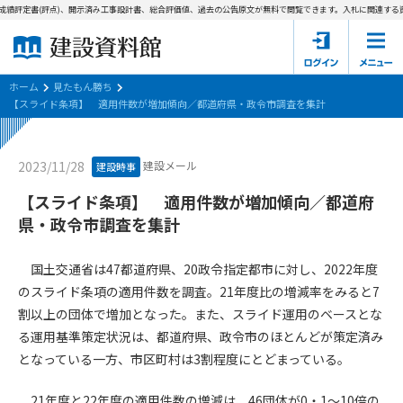
績評定書(評点)、開示済み工事設計書、総合評価値、過去の公告原文が無料で閲覧できます。
入札に関連する資
ホーム
建設資料館とは
ホーム
見たもん勝ち
【スライド条項】 適用件数が増加傾向／都道府県・政令市調査を集計
東京都の入札資料
建設メール
2023/11/28
建設時事
国土交通省の入札資料
【スライド条項】 適用件数が増加傾向／都道府
見たもん勝ち
第1条（規約の目的）
県・政令市調査を集計
1. 本規約は、建設資料館が提供するサポーター会あ本員、無料
パスワードの再発行
会員登録について
会員サービスの利用条件等について定めるものです。
国土交通省は47都道府県、20政令指定都市に対し、2022年度
2. 管理者が建設資料館WEB上で随時掲載するルールは本規約の
のスライド条項の適用件数を調査。21年度比の増減率をみると7
一部を構成するものとします。
サポーター会員一覧
割以上の団体で増加となった。また、スライド運用のベースとな
る運用基準策定状況は、都道府県、政令市のほとんどが策定済み
第2条（規約の変更）
会社概要
お問い合わせ
個人情報保護方針
となっている一方、市区町村は3割程度にとどまっている。
本規約は、会員の了承を得ることなく、随時変更されることが
会員規約
あります。変更内容は、建設資料館WEB上に表示した時点で直
21年度と22年度の適用件数の増減は、46団体が0・1～10倍の
ちに全ての会員が了承したものとみなします。