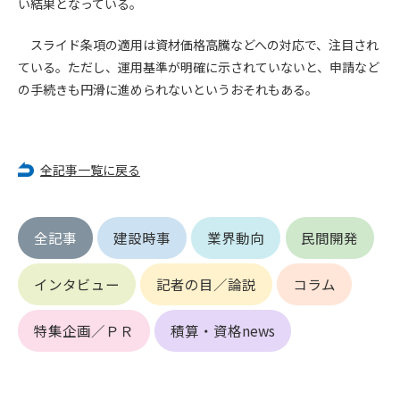
第5条（IDおよびパスワードの管理）
い結果となっている。
1. 会員は申込の際に管理者が発行したIDおよびパスワードの使
用および管理について責任を負うものとします。
スライド条項の適用は資材価格高騰などへの対応で、注目され
2. 会員は、自己のIDおよびパスワードを、貸与、譲渡、売買、
ている。ただし、運用基準が明確に示されていないと、申請など
その他形態を問わず、第三者に利用させることはできませ
の手続きも円滑に進められないというおそれもある。
ん。
3. 会員は、IDおよびパスワードの管理不十分、使用上の過誤、
第三者（他の会員を含む）の使用等による損害について責任
を負うものとし、管理者は一切責任を負いません。
全記事一覧に戻る
第6条（会員の禁止事項）
1. 会員は建設資料館WEB上で以下の行為をしないものとしま
全記事
建設時事
業界動向
民間開発
す。
(1) 第三者または管理者の著作権、その他知的所有権を侵害す
インタビュー
記者の目／論説
コラム
る行為
(2) 第三者または管理者の財産、プライバシー等を侵害する行
為
特集企画／ＰＲ
積算・資格news
(3) 第三者または管理者を誹謗中傷する行為
(4) 有害なコンピュータプログラム等を送信又は書き込む行為
(5) 第三者に不利益を与える行為