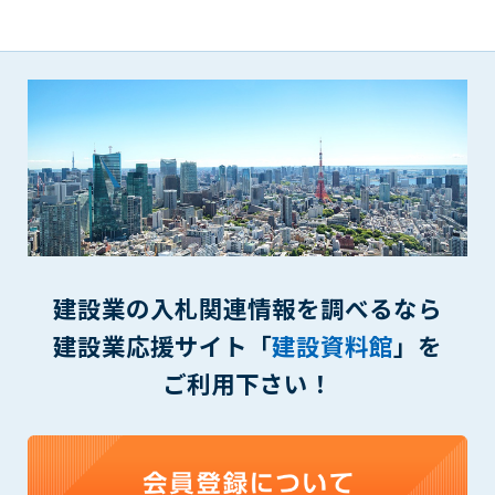
(6) 管理者が承認していない営利を目的とした行為
(7) 公序良俗に反する行為
(8) 犯罪的行為に結びつく行為
(9) その他、法律に反する行為
(10) 建設資料館から知り得た情報及びダウンロードした情報
を、営利を目的として第三者に転売し、または転売のため
に第三者に提供すること
第7条（登録内容の削除）
管理者は、会員が登録した内容が以下に該当する、またはその
恐れのあるものは、会員の承諾なく削除できるものとします。
(1) 登録されている情報が、第6条の定める禁止事項に該当する
建設業の入札関連情報を調べるなら
と管理者が、判断した場合
建設業応援サイト「
建設資料館
」を
(2) 建設資料館の運営および保守管理上、必要と判断した場合
(3) 広告掲載料金の支払が遅延した場合
ご利用下さい！
(4) その他、管理者が不適当と判断した場合
第8条（サービスの変更・中止等）
管理者は、会員の承諾なく、本サービス内容の変更(新規追加、
廃止を含み)し、本サービスの運営を中止または廃止することが