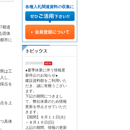
各種入札関連資料の収集に
7都道
る団体
都市に
2026/08/05
●夏季休業に伴う情報更
県は工
新停止のお知らせ●
入し、
建設資料館をご利用いた
採点を
だき、誠に有難うござい
ます。
下記の期間につきまし
て、弊社休業のため情報
点を上
更新を停止させていただ
きます。
【期間】８月１１日(火)
つ具体
～８月１６日(日)
上記の期間、情報の更新
。