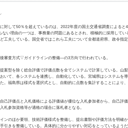
ル
対して50％を超えているのは、2022年度の国土交通省調査によると4
らない理由の一つは、事務量の問題にあるとされ、積極的に採用してい
ど工夫している。国交省ではこれら工夫について全都道府県、政令指定
後審査方式▽ガイドラインの整備―の3方向で行われている。
提案型を除く総合評価で評価点数を全てシステムで計算している。山梨
おいて、各システムを連携し、自動化している。宮城県はシステムを導
た。福島県は様式を選択式とし、自動的に点数を集計することにより、
自己評価点と入札価格による評価値が優位な入札参加者から、自己評価
入札参加資格等が適格の場合に落札者となる。
インのほか要領、技術評価様式を整備し、提出書類や評価方法を明確か
手引きを整備している。具体的に分かりやすい対応をとっているようだ