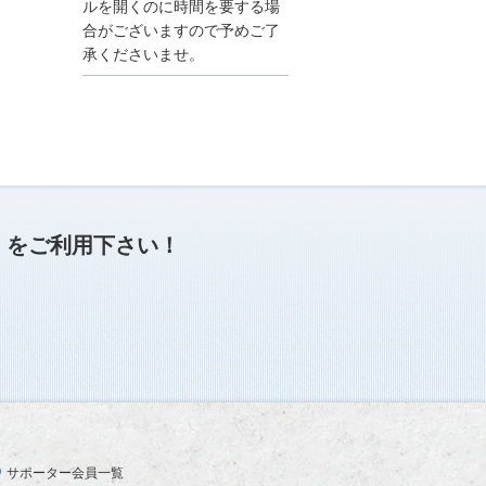
●夏季休業に伴う情報更
ルを開くのに時間を要する場
新停止のお知らせ●
合がございますので予めご了
建設資料館をご利用いた
承くださいませ。
だき、誠に有難うござい
ます。
下記の期間につきまし
て、弊社休業のため情報
更新を停止させていただ
きます。
【期間】８月９日(土)～
８月１７日(日)
上記の期間、情報の更新
がされませんので、ご了
」
をご利用下さい！
承のほど、よろしくお願
い申し上げます。
なお、情報は８月１８日
(月)より登録されます。
2025/04/24
●ゴールデンウィークに
伴う情報更新停止のお知
らせ(04/26～04/29、05/0
3～05/06)●
ユーザー各位
サポーター会員一覧
建設資料館をご利用いた