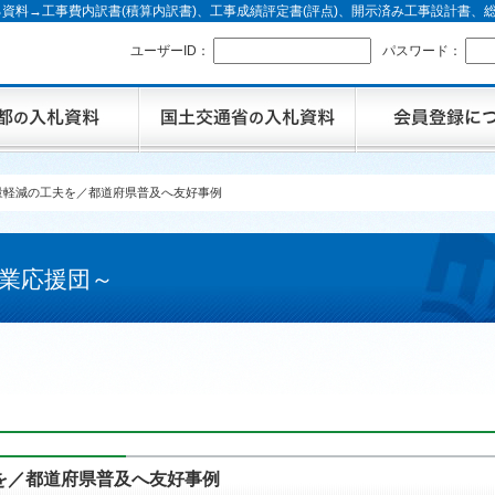
資料→工事費内訳書(積算内訳書)、工事成績評定書(評点)、開示済み工事設計書
ユーザーID：
パスワード：
量軽減の工夫を／都道府県普及へ友好事例
業応援団～
を／都道府県普及へ友好事例