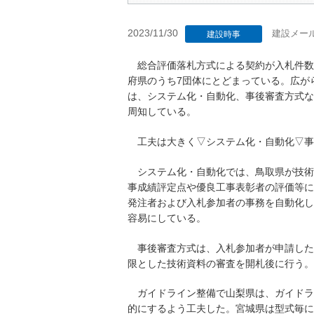
2023/11/30
建設メー
建設時事
総合評価落札方式による契約が入札件数に
府県のうち7団体にとどまっている。広が
は、システム化・自動化、事後審査方式な
周知している。
工夫は大きく▽システム化・自動化▽事
システム化・自動化では、鳥取県が技術
事成績評定点や優良工事表彰者の評価等に
発注者および入札参加者の事務を自動化し
容易にしている。
事後審査方式は、入札参加者が申請した
限とした技術資料の審査を開札後に行う。
ガイドライン整備で山梨県は、ガイドラ
的にするよう工夫した。宮城県は型式毎に