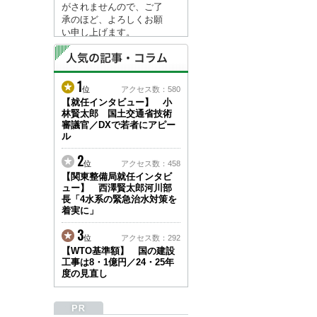
がされませんので、ご了
承のほど、よろしくお願
い申し上げます。
なお、情報は８月１７日
(月)より登録されます。
1
2026/04/23
位
アクセス数：580
●ゴールデンウィークに
【就任インタビュー】 小
林賢太郎 国土交通省技術
伴う情報更新停止のお知
審議官／DXで若者にアピー
らせ(05/02～05/10)●
ル
ユーザー各位
建設資料館をご利用いた
2
位
アクセス数：458
だき、誠に有難うござい
【関東整備局就任インタビ
ます。
ュー】 西澤賢太郎河川部
下記の期間につきまし
長「4水系の緊急治水対策を
て、弊社休業のため情報
着実に」
更新を停止させていただ
きます。
3
位
アクセス数：292
【期間】５月２日(土)～
【WTO基準額】 国の建設
５月１０日(日)
工事は8・1億円／24・25年
上記の期間、情報の更新
度の見直し
がされませんので、ご了
承のほど、よろしくお願
い申し上げます。