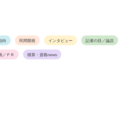
動向
民間開発
インタビュー
記者の目／論説
画／ＰＲ
積算・資格news