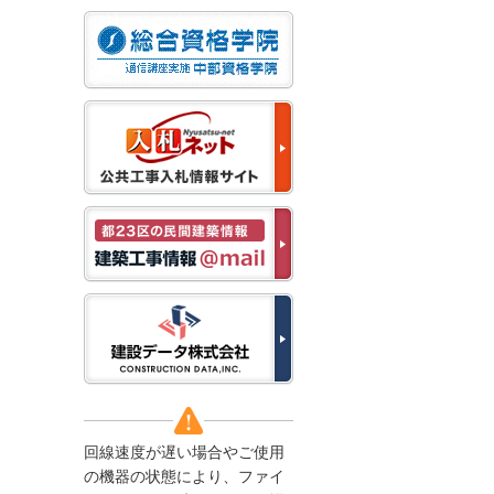
なお、５月１１日（月）
から通常通り運営いたし
ます。
2025/12/22
●年末年始に伴う情報更
新停止のお知らせ●
建設資料館をご利用いた
だき、誠に有難うござい
ます。
下記の期間につきまし
て、弊社休業のため情報
更新を停止させていただ
きます。
【期間】１２月２７日
(土)～１月４日(日)
上記の期間、情報の更新
がされませんので、ご了
承のほど、よろしくお願
い申し上げます。
なお、情報は１月５日
(月)より登録されます。
回線速度が遅い場合やご使用
2025/08/04
の機器の状態により、ファイ