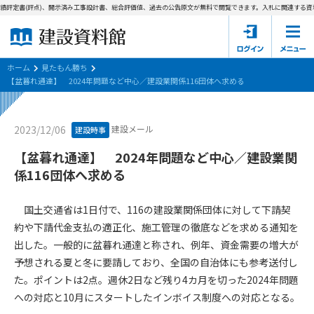
績評定書(評点)、開示済み工事設計書、総合評価値、過去の公告原文が無料で閲覧できます。
入札に関連する資料
ホーム
建設資料館とは
ホーム
見たもん勝ち
【盆暮れ通達】 2024年問題など中心／建設業関係116団体へ求める
東京都の入札資料
建設メール
2023/12/06
建設時事
国土交通省の入札資料
【盆暮れ通達】 2024年問題など中心／建設業関
見たもん勝ち
第1条（規約の目的）
係116団体へ求める
1. 本規約は、建設資料館が提供するサポーター会あ本員、無料
パスワードの再発行
会員登録について
会員サービスの利用条件等について定めるものです。
国土交通省は1日付で、116の建設業関係団体に対して下請契
2. 管理者が建設資料館WEB上で随時掲載するルールは本規約の
約や下請代金支払の適正化、施工管理の徹底などを求める通知を
一部を構成するものとします。
サポーター会員一覧
出した。一般的に盆暮れ通達と称され、例年、資金需要の増大が
予想される夏と冬に要請しており、全国の自治体にも参考送付し
第2条（規約の変更）
会社概要
お問い合わせ
個人情報保護方針
た。ポイントは2点。週休2日など残り4カ月を切った2024年問題
本規約は、会員の了承を得ることなく、随時変更されることが
会員規約
への対応と10月にスタートしたインボイス制度への対応となる。
あります。変更内容は、建設資料館WEB上に表示した時点で直
ちに全ての会員が了承したものとみなします。