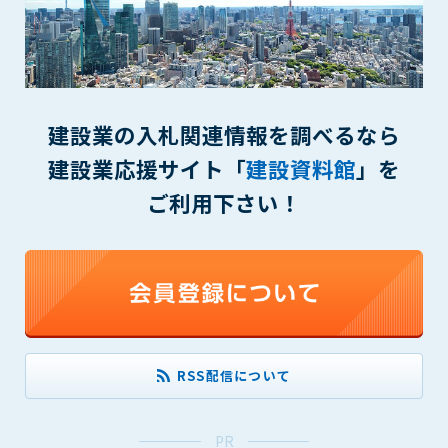
できるものとします。これに起因する会員または他の第三者が
被った損害について管理者は､一切の責任をも負わないものと
します。
第9条（会員の個人情報）
会員の氏名、住所、性別、年齢、メールアドレスその他本サー
建設業の入札関連情報を調べるなら
ビスの提供に関連して管理者が知り得た会員の個人情報（以下
個人情報といいます）について、管理者は、以下の各号に該当
建設業応援サイト「
建設資料館
」を
する場合を除き、第三者に開示または提供しないものとしま
ご利用下さい！
す。
(1) 会員が、自己の個人情報の開示に事前に同意している場合
(2) 個々の会員を特定できない統計的な処理をした形式で第三
者に提供する場合
(3) 第三者および管理者の権利、財産、安全等を保護するため
に必要であると管理者が判断した場合
(4) 法令等により開示を求められた場合
RSS配信について
第10条（免責事項）
管理者は、会員が登録した内容が以下に該当する、またはその
恐れのあるものは、会員の承諾なく削除できるものとします。
PR