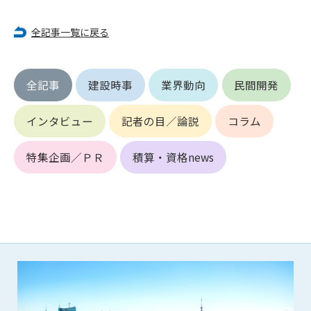
(6) 管理者が承認していない営利を目的とした行為
(7) 公序良俗に反する行為
全記事一覧に戻る
(8) 犯罪的行為に結びつく行為
(9) その他、法律に反する行為
(10) 建設資料館から知り得た情報及びダウンロードした情報
全記事
建設時事
業界動向
民間開発
を、営利を目的として第三者に転売し、または転売のため
に第三者に提供すること
インタビュー
記者の目／論説
コラム
第7条（登録内容の削除）
管理者は、会員が登録した内容が以下に該当する、またはその
特集企画／ＰＲ
積算・資格news
恐れのあるものは、会員の承諾なく削除できるものとします。
(1) 登録されている情報が、第6条の定める禁止事項に該当する
と管理者が、判断した場合
(2) 建設資料館の運営および保守管理上、必要と判断した場合
(3) 広告掲載料金の支払が遅延した場合
(4) その他、管理者が不適当と判断した場合
第8条（サービスの変更・中止等）
管理者は、会員の承諾なく、本サービス内容の変更(新規追加、
廃止を含み)し、本サービスの運営を中止または廃止することが