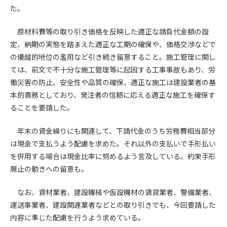
第5条（IDおよびパスワードの管理）
た。
1. 会員は申込の際に管理者が発行したIDおよびパスワードの使
用および管理について責任を負うものとします。
原材料費等の取り引き価格を反映した適正な請負代金額の設
2. 会員は、自己のIDおよびパスワードを、貸与、譲渡、売買、
定、納期の実態を踏まえた適正な工期の確保や、価格交渉などで
その他形態を問わず、第三者に利用させることはできませ
の優越的地位の濫用など引き続き留意すること。施工管理に関し
ん。
ては、前文で不十分な施工管理等に起因する工事事故もあり、労
3. 会員は、IDおよびパスワードの管理不十分、使用上の過誤、
働災害の防止、安全性や品質の確保、適正な施工は建設業者の基
第三者（他の会員を含む）の使用等による損害について責任
本的責務としており、発注者の信頼に応える適正な施工を確保す
を負うものとし、管理者は一切責任を負いません。
ることを要請した。
第6条（会員の禁止事項）
1. 会員は建設資料館WEB上で以下の行為をしないものとしま
年末の資金繰りにも関連して、下請代金のうち労務費相当部分
す。
は現金で支払うよう配慮を求めた。それ以外の支払いで手形払い
(1) 第三者または管理者の著作権、その他知的所有権を侵害す
を併用する場合は現金比率に努めるよう言及している。約束手形
る行為
廃止の動きへの留意も。
(2) 第三者または管理者の財産、プライバシー等を侵害する行
為
なお、資材業者、建設機械や仮設機材の賃貸業者、警備業者、
(3) 第三者または管理者を誹謗中傷する行為
運送事業者、建設関連業者などとの取り引きでも、今回要請した
(4) 有害なコンピュータプログラム等を送信又は書き込む行為
内容に準じた配慮を行うよう求めている。
(5) 第三者に不利益を与える行為