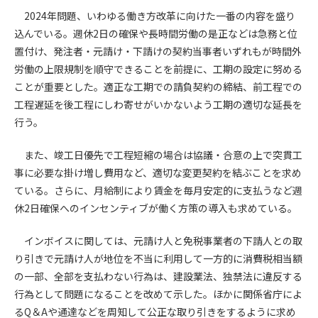
2024年問題、いわゆる働き方改革に向けた一番の内容を盛り
第4条（会員審査および資格の取り消し）
込んでいる。週休2日の確保や長時間労働の是正などは急務と位
会員とは、本規約を承諾の上、所定の会員申込手続きを完了
置付け、発注者・元請け・下請けの契約当事者いずれもが時間外
後、管理者がこれを承認した者をいいます。
労働の上限規制を順守できることを前提に、工期の設定に努める
ことが重要とした。適正な工期での請負契約の締結、前工程での
第4条（会員の定義と登録）
工程遅延を後工程にしわ寄せがいかないよう工期の適切な延長を
1. 管理者は前条により審査の結果、会員申込みをした者が以下
行う。
の何れかの項目に該当することがわかった場合、その者の会
員としての権限を承認しないことがあります。
また、竣工日優先で工程短縮の場合は協議・合意の上で突貫工
(1) 会員申し込みをした者が実在しなかった場合
事に必要な掛け増し費用など、適切な変更契約を結ぶことを求め
(2) 本規約に違反した場合/li>
ている。さらに、月給制により賃金を毎月安定的に支払うなど週
(3) 会員申し込みの際、申告事項に虚偽があった場合
休2日確保へのインセンティブが働く方策の導入も求めている。
(4) 会員申込者が管理者所定の手続き通りに会員申込手続き処
理を行わなかった場合
インボイスに関しては、元請け人と免税事業者の下請人との取
(5) その他管理者が会員とすることを不適当と判断した場合
2. 管理者は承認後であっても承認した会員が前項の何れかに該
り引きで元請け人が地位を不当に利用して一方的に消費税相当額
当することが判明した場合、会員資格を取り消すことがあり
の一部、全部を支払わない行為は、建設業法、独禁法に違反する
ます。
行為として問題になることを改めて示した。ほかに関係省庁によ
るQ＆Aや通達などを周知して公正な取り引きをするように求め