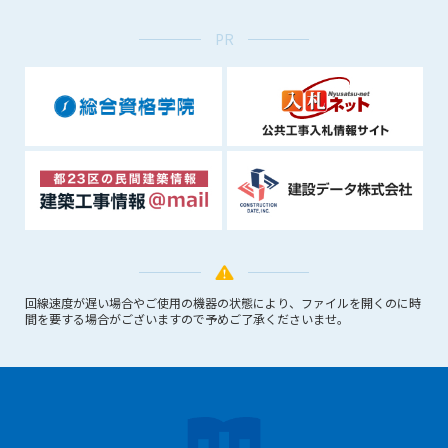
1. 管理者は、会員が本サービスを利用することにより得た情報
等（プログラムを含みます）について、その完全性、正確性
PR
を保証もしないものとします。また、当該情報等に起因して
生じた一切の損害に対して、管理者は、何らの責任も負わな
いものとします。
2. 会員は、自己の費用と責任において本サービスを利用するも
のとし、会員による本サービスの利用に関連し、第三者から
問合せ、クレーム、請求等がなされまたは訴訟が提起された
場合、当該会員は、自らの費用と責任においてこれを解決す
るものとし、管理者を一切免責するものとします。
3. 本サービスにおいて掲載されている広告等によって行われる
取引に起因する損害及び広告等が掲載されたこと自体に起因
する損害については一切責任を負いません。
回線速度が遅い場合やご使用の機器の状態により、ファイルを開くのに時
間を要する場合がございますので予めご了承くださいませ。
第11条（運用の停止）
停電や天災等の不可抗力、または保守・点検・加入者の利便性
向上のための設備工事等の為に本サービスの運用を停止するこ
とがあります。運用停止については事前に建設資料館WEB上で
通知申し上げますが、緊急時はその限りではありません。
第12条（変更の届出）