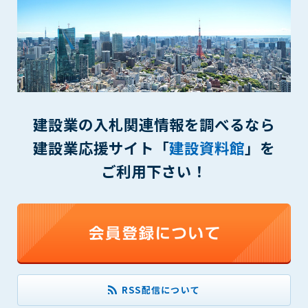
できるものとします。これに起因する会員または他の第三者が
被った損害について管理者は､一切の責任をも負わないものと
します。
第9条（会員の個人情報）
会員の氏名、住所、性別、年齢、メールアドレスその他本サー
ビスの提供に関連して管理者が知り得た会員の個人情報（以下
個人情報といいます）について、管理者は、以下の各号に該当
建設業の入札関連情報を調べるなら
する場合を除き、第三者に開示または提供しないものとしま
す。
建設業応援サイト「
建設資料館
」を
(1) 会員が、自己の個人情報の開示に事前に同意している場合
ご利用下さい！
(2) 個々の会員を特定できない統計的な処理をした形式で第三
者に提供する場合
(3) 第三者および管理者の権利、財産、安全等を保護するため
に必要であると管理者が判断した場合
(4) 法令等により開示を求められた場合
第10条（免責事項）
管理者は、会員が登録した内容が以下に該当する、またはその
RSS配信について
恐れのあるものは、会員の承諾なく削除できるものとします。