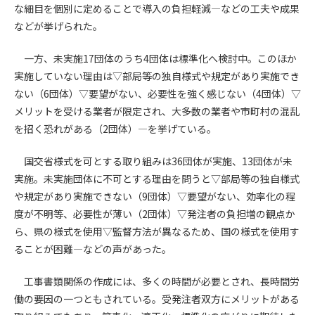
第5条（IDおよびパスワードの管理）
な細目を個別に定めることで導入の負担軽減―などの工夫や成果
1. 会員は申込の際に管理者が発行したIDおよびパスワードの使
などが挙げられた。
用および管理について責任を負うものとします。
2. 会員は、自己のIDおよびパスワードを、貸与、譲渡、売買、
一方、未実施17団体のうち4団体は標準化へ検討中。このほか
その他形態を問わず、第三者に利用させることはできませ
実施していない理由は▽部局等の独自様式や規定があり実施でき
ん。
ない（6団体）▽要望がない、必要性を強く感じない（4団体）▽
3. 会員は、IDおよびパスワードの管理不十分、使用上の過誤、
メリットを受ける業者が限定され、大多数の業者や市町村の混乱
第三者（他の会員を含む）の使用等による損害について責任
を招く恐れがある（2団体）―を挙げている。
を負うものとし、管理者は一切責任を負いません。
国交省様式を可とする取り組みは36団体が実施、13団体が未
第6条（会員の禁止事項）
1. 会員は建設資料館WEB上で以下の行為をしないものとしま
実施。未実施団体に不可とする理由を問うと▽部局等の独自様式
す。
や規定があり実施できない（9団体）▽要望がない、効率化の程
(1) 第三者または管理者の著作権、その他知的所有権を侵害す
度が不明等、必要性が薄い（2団体）▽発注者の負担増の観点か
る行為
ら、県の様式を使用▽監督方法が異なるため、国の様式を使用す
(2) 第三者または管理者の財産、プライバシー等を侵害する行
ることが困難―などの声があった。
為
(3) 第三者または管理者を誹謗中傷する行為
工事書類関係の作成には、多くの時間が必要とされ、長時間労
(4) 有害なコンピュータプログラム等を送信又は書き込む行為
働の要因の一つともされている。受発注者双方にメリットがある
(5) 第三者に不利益を与える行為