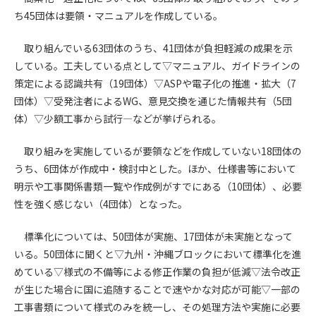
ち45団体は要領・マニュアルを作成している。
第4条（会員審査および資格の取り消し）
会員とは、本規約を承諾の上、所定の会員申込手続きを完了
取り組んでいる63団体のうち、41団体が負担軽減の成果を示
後、管理者がこれを承認した者をいいます。
している。工夫している点として▽マニュアル、ガイドラインの
策定による認識共有（19団体）▽ASPや電子化の推進・拡大（7
第4条（会員の定義と登録）
団体）▽受発注者によるWG、意見交換を通じた情報共有（5団
1. 管理者は前条により審査の結果、会員申込みをした者が以下
体）▽少額工事から試行―などが挙げられる。
の何れかの項目に該当することがわかった場合、その者の会
員としての権限を承認しないことがあります。
取り組みを実施しているが要領などを作成していない18団体の
(1) 会員申し込みをした者が実在しなかった場合
うち、6団体が作成中・検討中とした。ほか、仕様書等において
(2) 本規約に違反した場合/li>
明示や工事関係書類一覧や作成例がすでにある（10団体）、必要
(3) 会員申し込みの際、申告事項に虚偽があった場合
性を強く感じない（4団体）となった。
(4) 会員申込者が管理者所定の手続き通りに会員申込手続き処
理を行わなかった場合
標準化については、50団体が実施、17団体が未実施となって
(5) その他管理者が会員とすることを不適当と判断した場合
いる。50団体に聞くと▽九州・沖縄ブロックにおいて標準化を進
2. 管理者は承認後であっても承認した会員が前項の何れかに該
めている▽様式の不備等による修正作業の負担が低減▽法令改正
当することが判明した場合、会員資格を取り消すことがあり
ます。
が生じた場合に国に追随することで速やかな対応が可能▽一部の
工事書類について様式のみを統一し、その処理方法や実施に必要