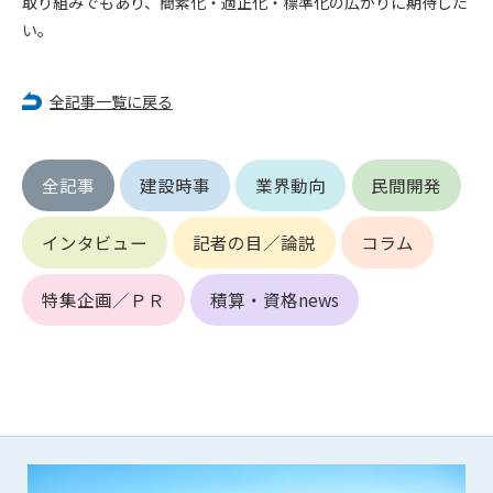
取り組みでもあり、簡素化・適正化・標準化の広がりに期待した
(6) 管理者が承認していない営利を目的とした行為
い。
(7) 公序良俗に反する行為
(8) 犯罪的行為に結びつく行為
(9) その他、法律に反する行為
全記事一覧に戻る
(10) 建設資料館から知り得た情報及びダウンロードした情報
を、営利を目的として第三者に転売し、または転売のため
に第三者に提供すること
全記事
建設時事
業界動向
民間開発
第7条（登録内容の削除）
管理者は、会員が登録した内容が以下に該当する、またはその
インタビュー
記者の目／論説
コラム
恐れのあるものは、会員の承諾なく削除できるものとします。
(1) 登録されている情報が、第6条の定める禁止事項に該当する
特集企画／ＰＲ
積算・資格news
と管理者が、判断した場合
(2) 建設資料館の運営および保守管理上、必要と判断した場合
(3) 広告掲載料金の支払が遅延した場合
(4) その他、管理者が不適当と判断した場合
第8条（サービスの変更・中止等）
管理者は、会員の承諾なく、本サービス内容の変更(新規追加、
廃止を含み)し、本サービスの運営を中止または廃止することが