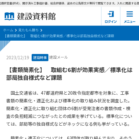
績評定書(評点)、開示済み工事設計書、総合評価値、過去の公告原文が無料で閲覧できます。
入札に関連する資料
ホーム
建設資料館とは
ホーム
見たもん勝ち
【書類簡素化】 取組む6割が効果実感／標準化は部局独自様式など課題
東京都の入札資料
建設メール
2023/12/19
建設時事
国土交通省の入札資料
【書類簡素化】 取組む6割が効果実感／標準化は
見たもん勝ち
第1条（規約の目的）
部局独自様式など課題
1. 本規約は、建設資料館が提供するサポーター会あ本員、無料
パスワードの再発行
会員登録について
会員サービスの利用条件等について定めるものです。
国土交通省は、47都道府県と20政令指定都市を対象に、工事
2. 管理者が建設資料館WEB上で随時掲載するルールは本規約の
書類の簡素化・適正化および標準化の取り組み状況を調査した。
一部を構成するものとします。
サポーター会員一覧
簡素化・適正化に取り組む団体の6割が受発注者の書類作成・検
査の負担軽減につながったとの成果を挙げている。標準化につい
第2条（規約の変更）
会社概要
お問い合わせ
個人情報保護方針
ては、部局等の独自様式などがネックになる例も挙がっている。
本規約は、会員の了承を得ることなく、随時変更されることが
会員規約
あります。変更内容は、建設資料館WEB上に表示した時点で直
簡素化・適正化については、63団体が取り組んでおり、そのう
ちに全ての会員が了承したものとみなします。