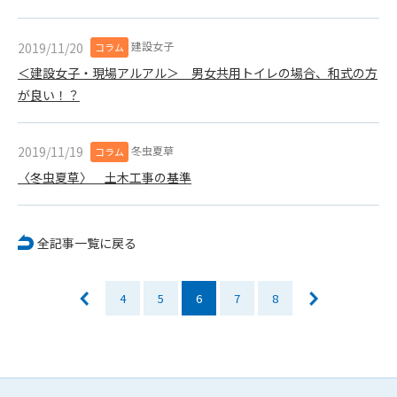
会員は、住所、電話番号、その他管理者への届出内容に変更が
あった場合には、速やかに所定の方法で変更の届出をするもの
建設女子
2019/11/20
コラム
とします。届出がなかったことで会員が不利益を被ったとして
＜建設女子・現場アルアル＞ 男女共用トイレの場合、和式の方
も、管理者は一切その責任を負いません。
第13条（退会／広告掲載解除）
が良い！？
1. サポーター会員が本サービスへの広告掲載を解約する場合
は、契約期間終了月の10日までに書面・電話等で管理者宛に
冬虫夏草
2019/11/19
コラム
通知・連絡するものとします。その場合、契約期間終了月の
月末をもって解約とします。
〈冬虫夏草〉 土木工事の基準
2. 本サービスの最低利用期間はサービスを開始した日から6か
月間とします。
3. いかなる事由によっても、すでにお支払済の料金等の払い戻
全記事一覧に戻る
しや、日割り計算はしないことを承諾するものとします。
第14条（契約の継続）
4
5
6
7
8
上記13条に規定する退会の意思表示がなき場合、次期契約を自
動延長とします。
第15条（準拠法・管轄裁判所）
本規約の準拠法は日本法とします。本規約をめぐる一切の紛争
については、東京簡易裁判所または東京地方裁判所をもって第