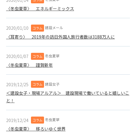
(6) 管理者が承認していない営利を目的とした行為
〈冬虫夏草〉 エネルギーミックス
(7) 公序良俗に反する行為
(8) 犯罪的行為に結びつく行為
(9) その他、法律に反する行為
建設メール
2020/01/10
コラム
(10) 建設資料館から知り得た情報及びダウンロードした情報
〈耳寄り〉 2019年の訪日外国人旅行者数は3188万人に
を、営利を目的として第三者に転売し、または転売のため
に第三者に提供すること
冬虫夏草
2020/01/07
コラム
第7条（登録内容の削除）
〈冬虫夏草〉 謹賀新年
管理者は、会員が登録した内容が以下に該当する、またはその
恐れのあるものは、会員の承諾なく削除できるものとします。
(1) 登録されている情報が、第6条の定める禁止事項に該当する
建設女子
2019/12/25
コラム
と管理者が、判断した場合
＜建設女子・現場アルアル＞ 建設現場で働いていると嬉しいこ
(2) 建設資料館の運営および保守管理上、必要と判断した場合
(3) 広告掲載料金の支払が遅延した場合
と！
(4) その他、管理者が不適当と判断した場合
冬虫夏草
2019/12/24
コラム
第8条（サービスの変更・中止等）
管理者は、会員の承諾なく、本サービス内容の変更(新規追加、
〈冬虫夏草〉 移ろいゆく世界
廃止を含み)し、本サービスの運営を中止または廃止することが