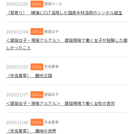
1. 管理者は、会員が本サービスを利用することにより得た情報
建設メール
2019/12/05
コラム
等（プログラムを含みます）について、その完全性、正確性
〈耳寄り〉 晴海にCLT活用した国産木材活用のシンボル誕生
を保証もしないものとします。また、当該情報等に起因して
生じた一切の損害に対して、管理者は、何らの責任も負わな
いものとします。
建設女子
2019/12/04
コラム
2. 会員は、自己の費用と責任において本サービスを利用するも
＜建設女子・現場アルアル＞ 建設現場で働く女子が経験した嬉
のとし、会員による本サービスの利用に関連し、第三者から
しかったこと
問合せ、クレーム、請求等がなされまたは訴訟が提起された
場合、当該会員は、自らの費用と責任においてこれを解決す
るものとし、管理者を一切免責するものとします。
冬虫夏草
2019/12/03
コラム
3. 本サービスにおいて掲載されている広告等によって行われる
〈冬虫夏草〉 観光立国
取引に起因する損害及び広告等が掲載されたこと自体に起因
する損害については一切責任を負いません。
建設女子
2019/11/27
コラム
第11条（運用の停止）
＜建設女子・現場アルアル＞ 建設現場で働く女性の苦労
停電や天災等の不可抗力、または保守・点検・加入者の利便性
向上のための設備工事等の為に本サービスの運用を停止するこ
とがあります。運用停止については事前に建設資料館WEB上で
冬虫夏草
2019/11/26
コラム
通知申し上げますが、緊急時はその限りではありません。
〈冬虫夏草〉 趣味の世界
第12条（変更の届出）