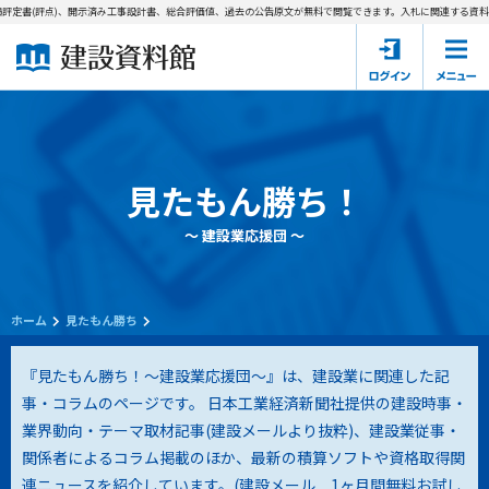
定書(評点)、開示済み工事設計書、総合評価値、過去の公告原文が無料で閲覧できます。
入札に関連する資料→工
ホーム
建設資料館とは
東京都の入札資料
見たもん勝ち！
国土交通省の入札資料
～ 建設業応援団 ～
見たもん勝ち
第1条（規約の目的）
1. 本規約は、建設資料館が提供するサポーター会あ本員、無料
パスワードの再発行
会員登録について
会員サービスの利用条件等について定めるものです。
ホーム
見たもん勝ち
2. 管理者が建設資料館WEB上で随時掲載するルールは本規約の
一部を構成するものとします。
サポーター会員一覧
『見たもん勝ち！～建設業応援団～』は、建設業に関連した記
事・コラムのページです。 日本工業経済新聞社提供の建設時事・
第2条（規約の変更）
業界動向・テーマ取材記事(建設メールより抜粋)、建設業従事・
会社概要
お問い合わせ
個人情報保護方針
本規約は、会員の了承を得ることなく、随時変更されることが
会員規約
関係者によるコラム掲載のほか、最新の積算ソフトや資格取得関
あります。変更内容は、建設資料館WEB上に表示した時点で直
連ニュースを紹介しています。(
建設メール 1ヶ月間無料お試し
ちに全ての会員が了承したものとみなします。