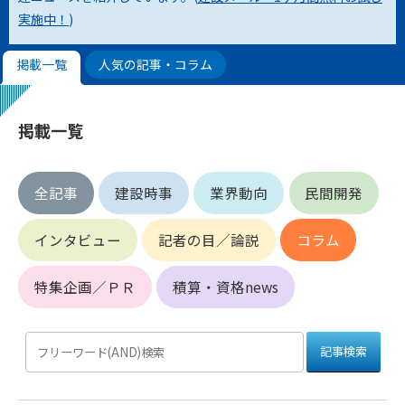
実施中！
)
第4条（会員審査および資格の取り消し）
会員とは、本規約を承諾の上、所定の会員申込手続きを完了
掲載一覧
人気の記事・コラム
後、管理者がこれを承認した者をいいます。
第4条（会員の定義と登録）
掲載一覧
1. 管理者は前条により審査の結果、会員申込みをした者が以下
の何れかの項目に該当することがわかった場合、その者の会
員としての権限を承認しないことがあります。
全記事
建設時事
業界動向
民間開発
(1) 会員申し込みをした者が実在しなかった場合
(2) 本規約に違反した場合/li>
インタビュー
記者の目／論説
コラム
(3) 会員申し込みの際、申告事項に虚偽があった場合
(4) 会員申込者が管理者所定の手続き通りに会員申込手続き処
理を行わなかった場合
特集企画／ＰＲ
積算・資格news
(5) その他管理者が会員とすることを不適当と判断した場合
2. 管理者は承認後であっても承認した会員が前項の何れかに該
当することが判明した場合、会員資格を取り消すことがあり
ます。