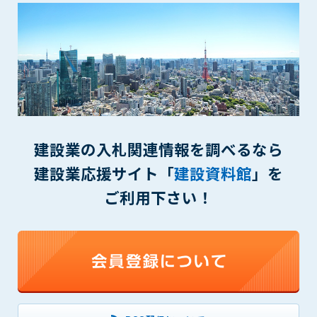
一審の専属的合意管轄裁判所とします。
第16条（本規約の効力）
1. 本規約は、管理者が会員に対してログインID・パスワードを
発行した時点より効力を生じます。
付則1
この規約は2014年9月1日から実施します。
建設業の入札関連情報を調べるなら
本規約内容に同意する
建設業応援サイト「
建設資料館
」を
ご利用下さい！