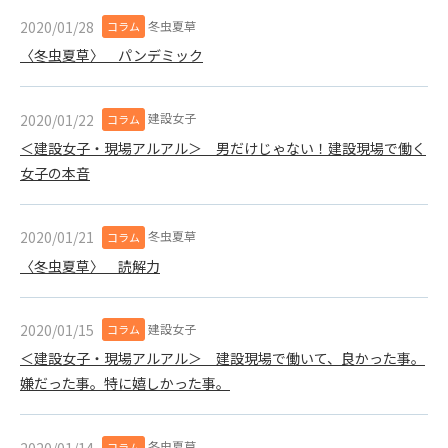
第5条（IDおよびパスワードの管理）
1. 会員は申込の際に管理者が発行したIDおよびパスワードの使
冬虫夏草
2020/01/28
コラム
用および管理について責任を負うものとします。
〈冬虫夏草〉 パンデミック
2. 会員は、自己のIDおよびパスワードを、貸与、譲渡、売買、
その他形態を問わず、第三者に利用させることはできませ
ん。
建設女子
2020/01/22
コラム
3. 会員は、IDおよびパスワードの管理不十分、使用上の過誤、
＜建設女子・現場アルアル＞ 男だけじゃない！建設現場で働く
第三者（他の会員を含む）の使用等による損害について責任
女子の本音
を負うものとし、管理者は一切責任を負いません。
第6条（会員の禁止事項）
冬虫夏草
2020/01/21
コラム
1. 会員は建設資料館WEB上で以下の行為をしないものとしま
〈冬虫夏草〉 読解力
す。
(1) 第三者または管理者の著作権、その他知的所有権を侵害す
る行為
建設女子
2020/01/15
コラム
(2) 第三者または管理者の財産、プライバシー等を侵害する行
＜建設女子・現場アルアル＞ 建設現場で働いて、良かった事。
為
嫌だった事。特に嬉しかった事。
(3) 第三者または管理者を誹謗中傷する行為
(4) 有害なコンピュータプログラム等を送信又は書き込む行為
(5) 第三者に不利益を与える行為
冬虫夏草
2020/01/14
コラム