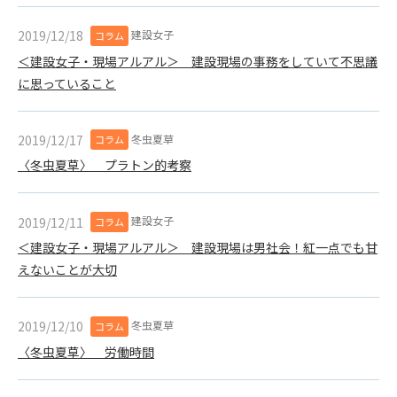
できるものとします。これに起因する会員または他の第三者が
建設女子
2019/12/18
被った損害について管理者は､一切の責任をも負わないものと
コラム
します。
＜建設女子・現場アルアル＞ 建設現場の事務をしていて不思議
第9条（会員の個人情報）
に思っていること
会員の氏名、住所、性別、年齢、メールアドレスその他本サー
ビスの提供に関連して管理者が知り得た会員の個人情報（以下
個人情報といいます）について、管理者は、以下の各号に該当
冬虫夏草
2019/12/17
コラム
する場合を除き、第三者に開示または提供しないものとしま
〈冬虫夏草〉 プラトン的考察
す。
(1) 会員が、自己の個人情報の開示に事前に同意している場合
(2) 個々の会員を特定できない統計的な処理をした形式で第三
建設女子
2019/12/11
コラム
者に提供する場合
＜建設女子・現場アルアル＞ 建設現場は男社会！紅一点でも甘
(3) 第三者および管理者の権利、財産、安全等を保護するため
えないことが大切
に必要であると管理者が判断した場合
(4) 法令等により開示を求められた場合
冬虫夏草
2019/12/10
コラム
第10条（免責事項）
〈冬虫夏草〉 労働時間
管理者は、会員が登録した内容が以下に該当する、またはその
恐れのあるものは、会員の承諾なく削除できるものとします。