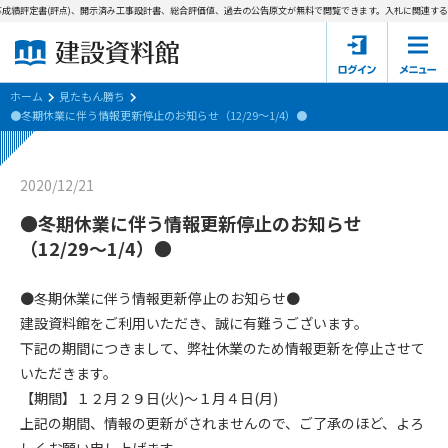
成績評定書(評点)、開示済み工事設計書、総合評価値、過去の公告原文が無料で閲覧できます。
入札に関連する資
ホーム
建設資料館とは
ホーム
見たもん勝ち
●冬期休業に伴う情報更新停止のお知らせ（12/29～1/4）●
東京都の入札資料
2020/12/21
国土交通省の入札資料
●冬期休業に伴う情報更新停止のお知らせ
見たもん勝ち
第1条（規約の目的）
（12/29～1/4）●
1. 本規約は、建設資料館が提供するサポーター会あ本員、無料
パスワードの再発行
会員登録について
会員サービスの利用条件等について定めるものです。
●冬期休業に伴う情報更新停止のお知らせ●
2. 管理者が建設資料館WEB上で随時掲載するルールは本規約の
建設資料館をご利用いただき、誠に有難うございます。
一部を構成するものとします。
サポーター会員一覧
下記の期間につきまして、弊社休業のため情報更新を停止させて
いただきます。
第2条（規約の変更）
会社概要
お問い合わせ
個人情報保護方針
【期間】１２月２９日(火)～１月４日(月)
本規約は、会員の了承を得ることなく、随時変更されることが
会員規約
上記の期間、情報の更新がされませんので、ご了承のほど、よろ
あります。変更内容は、建設資料館WEB上に表示した時点で直
ちに全ての会員が了承したものとみなします。