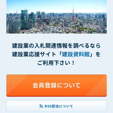
第5条（IDおよびパスワードの管理）
1. 会員は申込の際に管理者が発行したIDおよびパスワードの使
用および管理について責任を負うものとします。
2. 会員は、自己のIDおよびパスワードを、貸与、譲渡、売買、
その他形態を問わず、第三者に利用させることはできませ
ん。
3. 会員は、IDおよびパスワードの管理不十分、使用上の過誤、
第三者（他の会員を含む）の使用等による損害について責任
建設業の入札関連情報を調べるなら
を負うものとし、管理者は一切責任を負いません。
建設業応援サイト「
建設資料館
」を
第6条（会員の禁止事項）
ご利用下さい！
1. 会員は建設資料館WEB上で以下の行為をしないものとしま
す。
(1) 第三者または管理者の著作権、その他知的所有権を侵害す
る行為
(2) 第三者または管理者の財産、プライバシー等を侵害する行
為
(3) 第三者または管理者を誹謗中傷する行為
(4) 有害なコンピュータプログラム等を送信又は書き込む行為
RSS配信について
(5) 第三者に不利益を与える行為