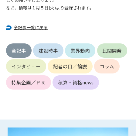
しくお願い申し上げます。
なお、情報は１月５日(火)より登録されます。
第4条（会員審査および資格の取り消し）
会員とは、本規約を承諾の上、所定の会員申込手続きを完了
後、管理者がこれを承認した者をいいます。
全記事一覧に戻る
第4条（会員の定義と登録）
1. 管理者は前条により審査の結果、会員申込みをした者が以下
全記事
建設時事
業界動向
民間開発
の何れかの項目に該当することがわかった場合、その者の会
員としての権限を承認しないことがあります。
インタビュー
記者の目／論説
コラム
(1) 会員申し込みをした者が実在しなかった場合
(2) 本規約に違反した場合/li>
特集企画／ＰＲ
積算・資格news
(3) 会員申し込みの際、申告事項に虚偽があった場合
(4) 会員申込者が管理者所定の手続き通りに会員申込手続き処
理を行わなかった場合
(5) その他管理者が会員とすることを不適当と判断した場合
2. 管理者は承認後であっても承認した会員が前項の何れかに該
当することが判明した場合、会員資格を取り消すことがあり
ます。