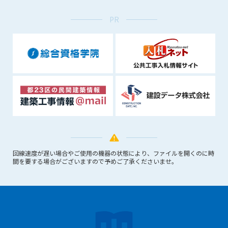
(6) 管理者が承認していない営利を目的とした行為
(7) 公序良俗に反する行為
PR
(8) 犯罪的行為に結びつく行為
(9) その他、法律に反する行為
(10) 建設資料館から知り得た情報及びダウンロードした情報
を、営利を目的として第三者に転売し、または転売のため
に第三者に提供すること
第7条（登録内容の削除）
管理者は、会員が登録した内容が以下に該当する、またはその
恐れのあるものは、会員の承諾なく削除できるものとします。
(1) 登録されている情報が、第6条の定める禁止事項に該当する
と管理者が、判断した場合
回線速度が遅い場合やご使用の機器の状態により、ファイルを開くのに時
(2) 建設資料館の運営および保守管理上、必要と判断した場合
間を要する場合がございますので予めご了承くださいませ。
(3) 広告掲載料金の支払が遅延した場合
(4) その他、管理者が不適当と判断した場合
第8条（サービスの変更・中止等）
管理者は、会員の承諾なく、本サービス内容の変更(新規追加、
廃止を含み)し、本サービスの運営を中止または廃止することが