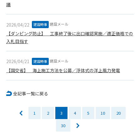
会員は、住所、電話番号、その他管理者への届出内容に変更が
議
あった場合には、速やかに所定の方法で変更の届出をするもの
とします。届出がなかったことで会員が不利益を被ったとして
建設メール
2026/04/22
建設時事
も、管理者は一切その責任を負いません。
第13条（退会／広告掲載解除）
【ダンピング防止】 工事終了後に出口確認実施／適正価格での
1. サポーター会員が本サービスへの広告掲載を解約する場合
入札目指す
は、契約期間終了月の10日までに書面・電話等で管理者宛に
通知・連絡するものとします。その場合、契約期間終了月の
建設メール
2026/04/21
月末をもって解約とします。
建設時事
2. 本サービスの最低利用期間はサービスを開始した日から6か
【国交省】 海上施工方法を公募／浮体式の洋上風力発電
月間とします。
3. いかなる事由によっても、すでにお支払済の料金等の払い戻
しや、日割り計算はしないことを承諾するものとします。
全記事一覧に戻る
第14条（契約の継続）
上記13条に規定する退会の意思表示がなき場合、次期契約を自
1
2
3
4
5
10
20
動延長とします。
第15条（準拠法・管轄裁判所）
30
本規約の準拠法は日本法とします。本規約をめぐる一切の紛争
については、東京簡易裁判所または東京地方裁判所をもって第