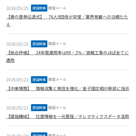
第5条（IDおよびパスワードの管理）
1. 会員は申込の際に管理者が発行したIDおよびパスワードの使
建設メール
2026/05/25
建設時事
用および管理について責任を負うものとします。
【春の褒章伝達式】 76人9団体が栄誉／業界発展への功績たた
2. 会員は、自己のIDおよびパスワードを、貸与、譲渡、売買、
え
その他形態を問わず、第三者に利用させることはできませ
ん。
3. 会員は、IDおよびパスワードの管理不十分、使用上の過誤、
建設メール
2026/05/25
建設時事
第三者（他の会員を含む）の使用等による損害について責任
【総合評価】 24年度適用率は99・2％／直轄工事のほぼ全てに
を負うものとし、管理者は一切責任を負いません。
適用
第6条（会員の禁止事項）
1. 会員は建設資料館WEB上で以下の行為をしないものとしま
建設メール
2026/05/22
建設時事
す。
【中東情勢】 情報収集と発信を強化／金子国交相が幹部に指示
(1) 第三者または管理者の著作権、その他知的所有権を侵害す
る行為
(2) 第三者または管理者の財産、プライバシー等を侵害する行
建設メール
2026/05/21
建設時事
為
【建設機械】 位置情報を一元管理／テレマティクスデータ活用
(3) 第三者または管理者を誹謗中傷する行為
(4) 有害なコンピュータプログラム等を送信又は書き込む行為
(5) 第三者に不利益を与える行為
建設メール
2026/05/20
建設時事