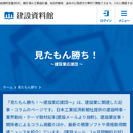
績評定書(評点)、開示済み工事設計書、総合評価値、過去の公告原文が無料で閲覧できます。
入札に関連する資料
ホーム
建設資料館とは
東京都の入札資料
見たもん勝ち！
国土交通省の入札資料
～ 建設業応援団 ～
見たもん勝ち
第1条（規約の目的）
1. 本規約は、建設資料館が提供するサポーター会あ本員、無料
パスワードの再発行
会員登録について
会員サービスの利用条件等について定めるものです。
ホーム
見たもん勝ち
2. 管理者が建設資料館WEB上で随時掲載するルールは本規約の
一部を構成するものとします。
サポーター会員一覧
『見たもん勝ち！～建設業応援団～』は、建設業に関連した記
事・コラムのページです。 日本工業経済新聞社提供の建設時事・
第2条（規約の変更）
業界動向・テーマ取材記事(建設メールより抜粋)、建設業従事・
会社概要
お問い合わせ
個人情報保護方針
本規約は、会員の了承を得ることなく、随時変更されることが
会員規約
関係者によるコラム掲載のほか、最新の積算ソフトや資格取得関
あります。変更内容は、建設資料館WEB上に表示した時点で直
連ニュースを紹介しています。(
建設メール 1ヶ月間無料お試し
ちに全ての会員が了承したものとみなします。