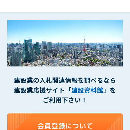
一審の専属的合意管轄裁判所とします。
第16条（本規約の効力）
1. 本規約は、管理者が会員に対してログインID・パスワードを
発行した時点より効力を生じます。
付則1
この規約は2014年9月1日から実施します。
本規約内容に同意する
建設業の入札関連情報を調べるなら
建設業応援サイト「
建設資料館
」を
ご利用下さい！