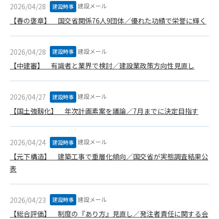
1. 管理者は、会員が本サービスを利用することにより得た情報
建設メール
2026/04/28
建設時事
等（プログラムを含みます）について、その完全性、正確性
【春の褒章】 国交省関係76人9団体／優れた功績で栄誉に輝く
を保証もしないものとします。また、当該情報等に起因して
生じた一切の損害に対して、管理者は、何らの責任も負わな
いものとします。
建設メール
2026/04/28
建設時事
2. 会員は、自己の費用と責任において本サービスを利用するも
【中建審】 有識者と業界で検討／建設業政策方向性見直し
のとし、会員による本サービスの利用に関連し、第三者から
問合せ、クレーム、請求等がなされまたは訴訟が提起された
場合、当該会員は、自らの費用と責任においてこれを解決す
建設メール
2026/04/27
建設時事
るものとし、管理者を一切免責するものとします。
【国土強靱化】 年次計画素案を議論／7月までに決定目指す
3. 本サービスにおいて掲載されている広告等によって行われる
取引に起因する損害及び広告等が掲載されたこと自体に起因
する損害については一切責任を負いません。
建設メール
2026/04/24
建設時事
【元下構造】 建築工事で重層化傾向／国交省が実態調査結果公
第11条（運用の停止）
表
停電や天災等の不可抗力、または保守・点検・加入者の利便性
向上のための設備工事等の為に本サービスの運用を停止するこ
とがあります。運用停止については事前に建設資料館WEB上で
建設メール
2026/04/23
建設時事
通知申し上げますが、緊急時はその限りではありません。
【総合評価】 制度の『あり方』見直し／発注者責任に関する会
第12条（変更の届出）