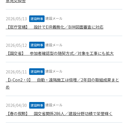
意見交換会
できるものとします。これに起因する会員または他の第三者が
被った損害について管理者は､一切の責任をも負わないものと
します。
建設メール
2026/05/13
建設時事
第9条（会員の個人情報）
【官庁営繕】 設計でEIR義務化／BIM図面審査に対応
会員の氏名、住所、性別、年齢、メールアドレスその他本サー
ビスの提供に関連して管理者が知り得た会員の個人情報（以下
個人情報といいます）について、管理者は、以下の各号に該当
建設メール
2026/05/12
建設時事
する場合を除き、第三者に開示または提供しないものとしま
【国交省】 参加者確認型の随契方式／対象を工事にも拡大
す。
(1) 会員が、自己の個人情報の開示に事前に同意している場合
(2) 個々の会員を特定できない統計的な処理をした形式で第三
建設メール
2026/05/11
建設時事
者に提供する場合
【i-Con2・0】 自動・遠隔施工は倍増／2年目の取組成果まと
(3) 第三者および管理者の権利、財産、安全等を保護するため
め
に必要であると管理者が判断した場合
(4) 法令等により開示を求められた場合
建設メール
2026/04/30
建設時事
第10条（免責事項）
【春の叙勲】 国交省関係286人／建設分野功績で栄誉輝く
管理者は、会員が登録した内容が以下に該当する、またはその
恐れのあるものは、会員の承諾なく削除できるものとします。