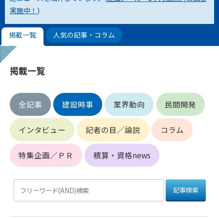
実施中！
)
第4条（会員審査および資格の取り消し）
会員とは、本規約を承諾の上、所定の会員申込手続きを完了
掲載一覧
人気の記事・コラム
後、管理者がこれを承認した者をいいます。
第4条（会員の定義と登録）
掲載一覧
1. 管理者は前条により審査の結果、会員申込みをした者が以下
の何れかの項目に該当することがわかった場合、その者の会
員としての権限を承認しないことがあります。
全記事
建設時事
業界動向
民間開発
(1) 会員申し込みをした者が実在しなかった場合
(2) 本規約に違反した場合/li>
インタビュー
記者の目／論説
コラム
(3) 会員申し込みの際、申告事項に虚偽があった場合
(4) 会員申込者が管理者所定の手続き通りに会員申込手続き処
理を行わなかった場合
特集企画／ＰＲ
積算・資格news
(5) その他管理者が会員とすることを不適当と判断した場合
2. 管理者は承認後であっても承認した会員が前項の何れかに該
当することが判明した場合、会員資格を取り消すことがあり
ます。