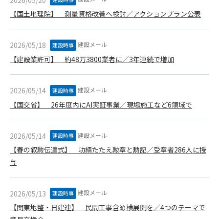
(6) 管理者が承認していない営利を目的とした行為
【国土地理院】 測量資格改善へ検討／アクションプラン公表
(7) 公序良俗に反する行為
(8) 犯罪的行為に結びつく行為
(9) その他、法律に反する行為
建設メール
2026/05/18
建設時事
(10) 建設資料館から知り得た情報及びダウンロードした情報
【建設業許可】 約48万3800業者に／3年連続で増加
を、営利を目的として第三者に転売し、または転売のため
に第三者に提供すること
建設メール
2026/05/14
建設時事
第7条（登録内容の削除）
【国交省】 26年度内にAI実証事業／現場施工など6領域で
管理者は、会員が登録した内容が以下に該当する、またはその
恐れのあるものは、会員の承諾なく削除できるものとします。
(1) 登録されている情報が、第6条の定める禁止事項に該当する
建設メール
2026/05/14
建設時事
と管理者が、判断した場合
【春の叙勲伝達式】 功績たたえ勲章と勲記／受章者286人に授
(2) 建設資料館の運営および保守管理上、必要と判断した場合
(3) 広告掲載料金の支払が遅延した場合
与
(4) その他、管理者が不適当と判断した場合
建設メール
2026/05/13
建設時事
第8条（サービスの変更・中止等）
管理者は、会員の承諾なく、本サービス内容の変更(新規追加、
【関東地整・日建連】 民間工事含め横展開を／4つのテーマで
廃止を含み)し、本サービスの運営を中止または廃止することが