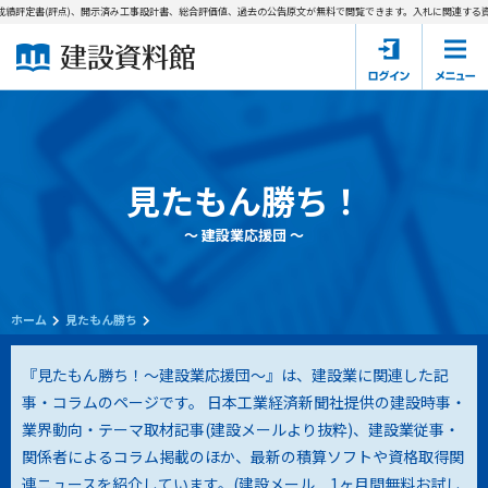
績評定書(評点)、開示済み工事設計書、総合評価値、過去の公告原文が無料で閲覧できます。
入札に関連する資料
ホーム
建設資料館とは
東京都の入札資料
見たもん勝ち！
国土交通省の入札資料
～ 建設業応援団 ～
見たもん勝ち
第1条（規約の目的）
1. 本規約は、建設資料館が提供するサポーター会あ本員、無料
パスワードの再発行
会員登録について
会員サービスの利用条件等について定めるものです。
ホーム
見たもん勝ち
2. 管理者が建設資料館WEB上で随時掲載するルールは本規約の
一部を構成するものとします。
サポーター会員一覧
『見たもん勝ち！～建設業応援団～』は、建設業に関連した記
事・コラムのページです。 日本工業経済新聞社提供の建設時事・
第2条（規約の変更）
業界動向・テーマ取材記事(建設メールより抜粋)、建設業従事・
会社概要
お問い合わせ
個人情報保護方針
本規約は、会員の了承を得ることなく、随時変更されることが
会員規約
関係者によるコラム掲載のほか、最新の積算ソフトや資格取得関
あります。変更内容は、建設資料館WEB上に表示した時点で直
連ニュースを紹介しています。(
建設メール 1ヶ月間無料お試し
ちに全ての会員が了承したものとみなします。