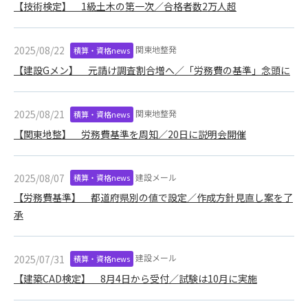
1. 管理者は、会員が本サービスを利用することにより得た情報
【技術検定】 1級土木の第一次／合格者数2万人超
等（プログラムを含みます）について、その完全性、正確性
を保証もしないものとします。また、当該情報等に起因して
生じた一切の損害に対して、管理者は、何らの責任も負わな
関東地整発
2025/08/22
積算・資格news
いものとします。
【建設Gメン】 元請け調査割合増へ／「労務費の基準」念頭に
2. 会員は、自己の費用と責任において本サービスを利用するも
のとし、会員による本サービスの利用に関連し、第三者から
問合せ、クレーム、請求等がなされまたは訴訟が提起された
関東地整発
2025/08/21
積算・資格news
場合、当該会員は、自らの費用と責任においてこれを解決す
【関東地整】 労務費基準を周知／20日に説明会開催
るものとし、管理者を一切免責するものとします。
3. 本サービスにおいて掲載されている広告等によって行われる
取引に起因する損害及び広告等が掲載されたこと自体に起因
建設メール
2025/08/07
積算・資格news
する損害については一切責任を負いません。
【労務費基準】 都道府県別の値で設定／作成方針見直し案を了
承
第11条（運用の停止）
停電や天災等の不可抗力、または保守・点検・加入者の利便性
向上のための設備工事等の為に本サービスの運用を停止するこ
建設メール
2025/07/31
積算・資格news
とがあります。運用停止については事前に建設資料館WEB上で
【建築CAD検定】 8月4日から受付／試験は10月に実施
通知申し上げますが、緊急時はその限りではありません。
第12条（変更の届出）