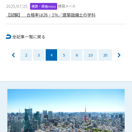
会員は、住所、電話番号、その他管理者への届出内容に変更が
建設メール
2025/07/25
積算・資格news
あった場合には、速やかに所定の方法で変更の届出をするもの
【試験】 合格率は26・1％／建築設備士の学科
とします。届出がなかったことで会員が不利益を被ったとして
も、管理者は一切その責任を負いません。
第13条（退会／広告掲載解除）
全記事一覧に戻る
1. サポーター会員が本サービスへの広告掲載を解約する場合
は、契約期間終了月の10日までに書面・電話等で管理者宛に
通知・連絡するものとします。その場合、契約期間終了月の
2
3
4
5
6
10
20
月末をもって解約とします。
2. 本サービスの最低利用期間はサービスを開始した日から6か
月間とします。
3. いかなる事由によっても、すでにお支払済の料金等の払い戻
しや、日割り計算はしないことを承諾するものとします。
第14条（契約の継続）
上記13条に規定する退会の意思表示がなき場合、次期契約を自
動延長とします。
第15条（準拠法・管轄裁判所）
本規約の準拠法は日本法とします。本規約をめぐる一切の紛争
については、東京簡易裁判所または東京地方裁判所をもって第