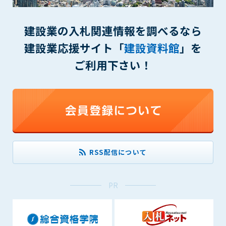
一審の専属的合意管轄裁判所とします。
第16条（本規約の効力）
建設業の入札関連情報を調べるなら
1. 本規約は、管理者が会員に対してログインID・パスワードを
建設業応援サイト「
建設資料館
」を
発行した時点より効力を生じます。
ご利用下さい！
付則1
この規約は2014年9月1日から実施します。
本規約内容に同意する
RSS配信について
PR