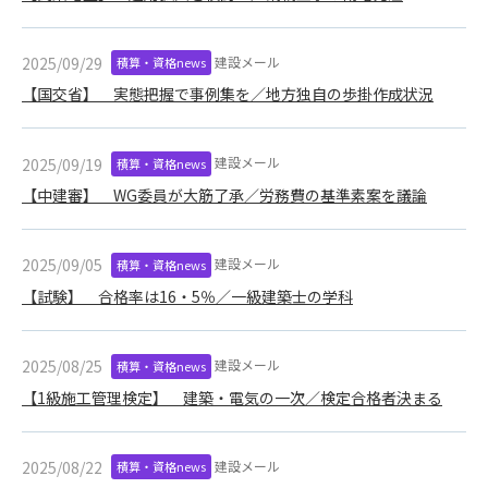
できるものとします。これに起因する会員または他の第三者が
被った損害について管理者は､一切の責任をも負わないものと
建設メール
2025/09/29
積算・資格news
します。
【国交省】 実態把握で事例集を／地方独自の歩掛作成状況
第9条（会員の個人情報）
会員の氏名、住所、性別、年齢、メールアドレスその他本サー
ビスの提供に関連して管理者が知り得た会員の個人情報（以下
建設メール
2025/09/19
積算・資格news
個人情報といいます）について、管理者は、以下の各号に該当
【中建審】 WG委員が大筋了承／労務費の基準素案を議論
する場合を除き、第三者に開示または提供しないものとしま
す。
(1) 会員が、自己の個人情報の開示に事前に同意している場合
建設メール
2025/09/05
積算・資格news
(2) 個々の会員を特定できない統計的な処理をした形式で第三
者に提供する場合
【試験】 合格率は16・5％／一級建築士の学科
(3) 第三者および管理者の権利、財産、安全等を保護するため
に必要であると管理者が判断した場合
建設メール
2025/08/25
積算・資格news
(4) 法令等により開示を求められた場合
【1級施工管理検定】 建築・電気の一次／検定合格者決まる
第10条（免責事項）
管理者は、会員が登録した内容が以下に該当する、またはその
建設メール
2025/08/22
恐れのあるものは、会員の承諾なく削除できるものとします。
積算・資格news