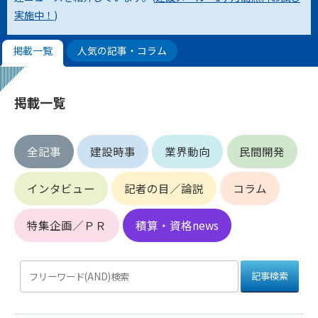
実施中！
)
第4条（会員審査および資格の取り消し）
会員とは、本規約を承諾の上、所定の会員申込手続きを完了
掲載一覧
人気の記事・コラム
後、管理者がこれを承認した者をいいます。
第4条（会員の定義と登録）
掲載一覧
1. 管理者は前条により審査の結果、会員申込みをした者が以下
の何れかの項目に該当することがわかった場合、その者の会
員としての権限を承認しないことがあります。
全記事
建設時事
業界動向
民間開発
(1) 会員申し込みをした者が実在しなかった場合
(2) 本規約に違反した場合/li>
インタビュー
記者の目／論説
コラム
(3) 会員申し込みの際、申告事項に虚偽があった場合
(4) 会員申込者が管理者所定の手続き通りに会員申込手続き処
理を行わなかった場合
特集企画／ＰＲ
積算・資格news
(5) その他管理者が会員とすることを不適当と判断した場合
2. 管理者は承認後であっても承認した会員が前項の何れかに該
当することが判明した場合、会員資格を取り消すことがあり
ます。