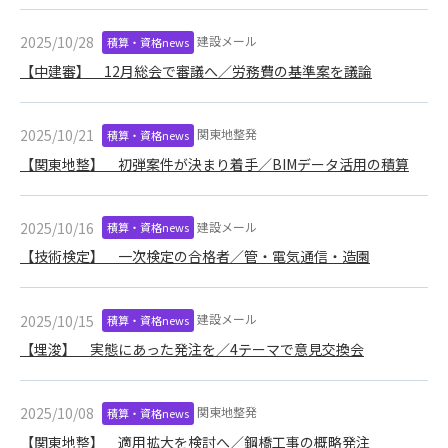
(6) 管理者が承認していない営利を目的とした行為
(7) 公序良俗に反する行為
建設メール
2025/10/28
積算・資格news
(8) 犯罪的行為に結びつく行為
【中建審】 12月総会で審議へ／労務費の基準案を議論
(9) その他、法律に反する行為
(10) 建設資料館から知り得た情報及びダウンロードした情報
を、営利を目的として第三者に転売し、または転売のため
関東地整発
2025/10/21
積算・資格news
に第三者に提供すること
【関東地整】 初弾案件が決まり着手／BIMデータ活用の積算
第7条（登録内容の削除）
管理者は、会員が登録した内容が以下に該当する、またはその
建設メール
2025/10/16
積算・資格news
恐れのあるものは、会員の承諾なく削除できるものとします。
【技術検定】 一次検定の合格者／管・電気通信・造園
(1) 登録されている情報が、第6条の定める禁止事項に該当する
と管理者が、判断した場合
(2) 建設資料館の運営および保守管理上、必要と判断した場合
建設メール
2025/10/15
積算・資格news
(3) 広告掲載料金の支払が遅延した場合
【埋浚】 実態にあった発注を／4テーマで意見交換会
(4) その他、管理者が不適当と判断した場合
第8条（サービスの変更・中止等）
関東地整発
2025/10/08
積算・資格news
管理者は、会員の承諾なく、本サービス内容の変更(新規追加、
【関東地整】 適用拡大を検討へ／鋼橋工事の概略発注
廃止を含み)し、本サービスの運営を中止または廃止することが