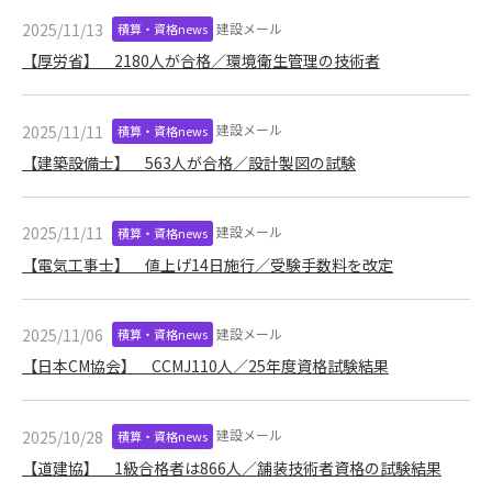
第5条（IDおよびパスワードの管理）
1. 会員は申込の際に管理者が発行したIDおよびパスワードの使
建設メール
2025/11/13
積算・資格news
用および管理について責任を負うものとします。
【厚労省】 2180人が合格／環境衛生管理の技術者
2. 会員は、自己のIDおよびパスワードを、貸与、譲渡、売買、
その他形態を問わず、第三者に利用させることはできませ
ん。
建設メール
2025/11/11
積算・資格news
3. 会員は、IDおよびパスワードの管理不十分、使用上の過誤、
【建築設備士】 563人が合格／設計製図の試験
第三者（他の会員を含む）の使用等による損害について責任
を負うものとし、管理者は一切責任を負いません。
建設メール
2025/11/11
積算・資格news
第6条（会員の禁止事項）
【電気工事士】 値上げ14日施行／受験手数料を改定
1. 会員は建設資料館WEB上で以下の行為をしないものとしま
す。
(1) 第三者または管理者の著作権、その他知的所有権を侵害す
建設メール
2025/11/06
積算・資格news
る行為
【日本CM協会】 CCMJ110人／25年度資格試験結果
(2) 第三者または管理者の財産、プライバシー等を侵害する行
為
(3) 第三者または管理者を誹謗中傷する行為
建設メール
2025/10/28
積算・資格news
(4) 有害なコンピュータプログラム等を送信又は書き込む行為
【道建協】 1級合格者は866人／舗装技術者資格の試験結果
(5) 第三者に不利益を与える行為