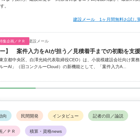
す。
建設メール 1ヶ月間無料お試し
建設メール
特集企画／ＰＲ
ー】 案件入力をAIが担う／見積着手までの初動を支
京都中央区、白澤光純代表取締役CEO）は、小規模建設会社向け業務
ーAI」（旧コンクルーCloud）の新機能として、「案件入力A...
動向
民間開発
インタビュー
記者の目／論説
画／ＰＲ
積算・資格news