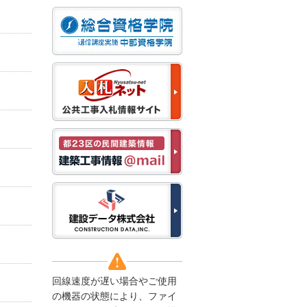
なお、５月１１日（月）
から通常通り運営いたし
ます。
2025/12/22
●年末年始に伴う情報更
新停止のお知らせ●
建設資料館をご利用いた
だき、誠に有難うござい
ます。
下記の期間につきまし
て、弊社休業のため情報
更新を停止させていただ
きます。
【期間】１２月２７日
(土)～１月４日(日)
上記の期間、情報の更新
がされませんので、ご了
承のほど、よろしくお願
い申し上げます。
なお、情報は１月５日
(月)より登録されます。
回線速度が遅い場合やご使用
2025/08/04
の機器の状態により、ファイ