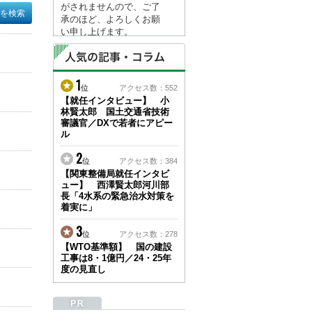
がされませんので、ご了
承のほど、よろしくお願
い申し上げます。
なお、情報は８月１７日
(月)より登録されます。
1
2026/04/23
位
アクセス数：552
●ゴールデンウィークに
【就任インタビュー】 小
林賢太郎 国土交通省技術
伴う情報更新停止のお知
審議官／DXで若者にアピー
らせ(05/02～05/10)●
ル
ユーザー各位
建設資料館をご利用いた
2
位
アクセス数：384
だき、誠に有難うござい
【関東整備局就任インタビ
ます。
ュー】 西澤賢太郎河川部
下記の期間につきまし
長「4水系の緊急治水対策を
て、弊社休業のため情報
着実に」
更新を停止させていただ
きます。
3
位
アクセス数：278
【期間】５月２日(土)～
【WTO基準額】 国の建設
５月１０日(日)
工事は8・1億円／24・25年
上記の期間、情報の更新
度の見直し
がされませんので、ご了
承のほど、よろしくお願
い申し上げます。