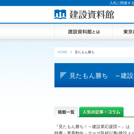
入札に関連する
HOME
見たもん勝ち
見たもん勝ち ～建設
『見たもん勝ち！～建設業応援団～』は、
時事・業界動向・テーマ取材記事(建設メ