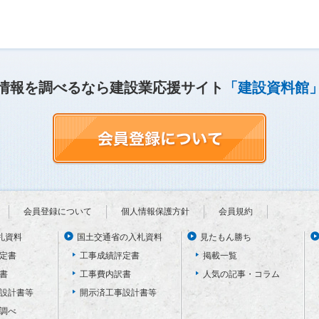
情報を調べるなら建設業応援サイト
「建設資料館
会員登録について
個人情報保護方針
会員規約
札資料
国土交通省の入札資料
見たもん勝ち
定書
工事成績評定書
掲載一覧
書
工事費内訳書
人気の記事・コラム
設計書等
開示済工事設計書等
調べ