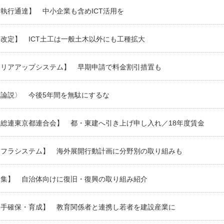
執行通達】 中小企業も含めICT活用を
改定】 ICT土工は一般土木以外にも工種拡大
ャリアアップシステム】 早期申請で料金割引措置も
設論説〉 今後5年間を無駄にするな
総連東京都連合会】 都・東建へ引き上げ申し入れ／18年度賃金
ンフラシステム】 海外展開行動計画に分野別の取り組みも
例集】 自治体向けに復旧・復興の取り組み紹介
い手確保・育成】 教育関係者と連携し若者を建設産業に