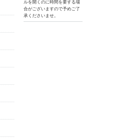
●夏季休業に伴う情報更
ルを開くのに時間を要する場
新停止のお知らせ●
合がございますので予めご了
建設資料館をご利用いた
承くださいませ。
だき、誠に有難うござい
ます。
下記の期間につきまし
て、弊社休業のため情報
更新を停止させていただ
きます。
【期間】８月９日(土)～
８月１７日(日)
上記の期間、情報の更新
がされませんので、ご了
承のほど、よろしくお願
い申し上げます。
なお、情報は８月１８日
(月)より登録されます。
2025/04/24
●ゴールデンウィークに
伴う情報更新停止のお知
らせ(04/26～04/29、05/0
3～05/06)●
ユーザー各位
建設資料館をご利用いた