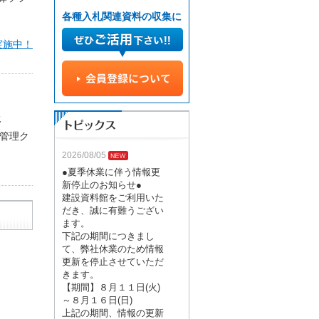
各種入札関連資料の収集に
実施中！
援
管理ク
2026/08/05
●夏季休業に伴う情報更
新停止のお知らせ●
建設資料館をご利用いた
だき、誠に有難うござい
ます。
下記の期間につきまし
て、弊社休業のため情報
更新を停止させていただ
きます。
【期間】８月１１日(火)
～８月１６日(日)
上記の期間、情報の更新