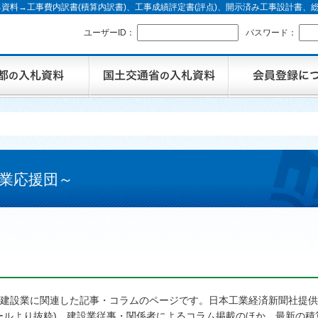
資料→工事費内訳書(積算内訳書)、工事成績評定書(評点)、開示済み工事設計書
ユーザーID：
パスワード：
業応援団～
建設業に関連した記事・コラムのページです。日本工業経済新聞社提供
ールより抜粋)、建設業従事・関係者によるコラム掲載のほか、最新の積