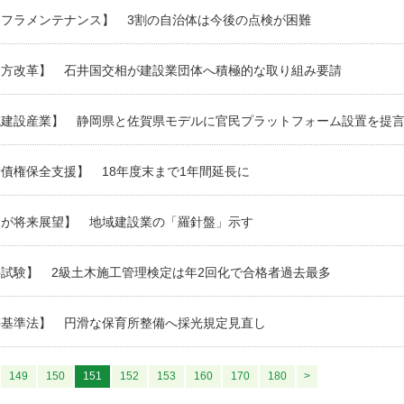
ンフラメンテナンス】 3割の自治体は今後の点検が困難
き方改革】 石井国交相が建設業団体へ積極的な取り組み要請
域建設産業】 静岡県と佐賀県モデルに官民プラットフォーム設置を提
債権保全支援】 18年度末まで1年間延長に
建が将来展望】 地域建設業の「羅針盤」示す
試験】 2級土木施工管理検定は年2回化で合格者過去最多
築基準法】 円滑な保育所整備へ採光規定見直し
149
150
151
152
153
160
170
180
>