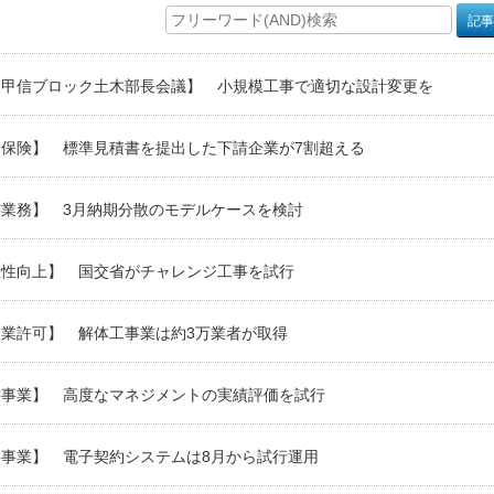
東甲信ブロック土木部長会議】 小規模工事で適切な設計変更を
会保険】 標準見積書を提出した下請企業が7割超える
轄業務】 3月納期分散のモデルケースを検討
産性向上】 国交省がチャレンジ工事を試行
設業許可】 解体工事業は約3万業者が取得
轄事業】 高度なマネジメントの実績評価を試行
共事業】 電子契約システムは8月から試行運用