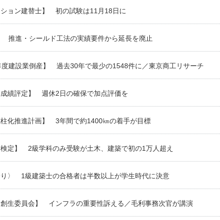
ション建替士】 初の試験は11月18日に
】 推進・シールド工法の実績要件から延長を廃止
年度建設業倒産】 過去30年で最少の1548件に／東京商工リサーチ
事成績評定】 週休2日の確保で加点評価を
柱化推進計画】 3年間で約1400㎞の着手が目標
検定】 2級学科のみ受験が土木、建築で初の1万人超え
寄り〉 1級建築士の合格者は半数以上が学生時代に決意
本創生委員会】 インフラの重要性訴える／毛利事務次官が講演