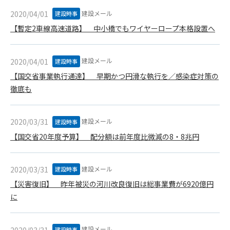
第5条（IDおよびパスワードの管理）
1. 会員は申込の際に管理者が発行したIDおよびパスワードの使
建設メール
2020/04/01
建設時事
用および管理について責任を負うものとします。
【暫定2車線高速道路】 中小橋でもワイヤーロープ本格設置へ
2. 会員は、自己のIDおよびパスワードを、貸与、譲渡、売買、
その他形態を問わず、第三者に利用させることはできませ
ん。
建設メール
2020/04/01
建設時事
3. 会員は、IDおよびパスワードの管理不十分、使用上の過誤、
【国交省事業執行通達】 早期かつ円滑な執行を／感染症対策の
第三者（他の会員を含む）の使用等による損害について責任
徹底も
を負うものとし、管理者は一切責任を負いません。
第6条（会員の禁止事項）
建設メール
2020/03/31
建設時事
1. 会員は建設資料館WEB上で以下の行為をしないものとしま
【国交省20年度予算】 配分額は前年度比微減の8・8兆円
す。
(1) 第三者または管理者の著作権、その他知的所有権を侵害す
る行為
建設メール
2020/03/31
建設時事
(2) 第三者または管理者の財産、プライバシー等を侵害する行
【災害復旧】 昨年被災の河川改良復旧は総事業費が6920億円
為
に
(3) 第三者または管理者を誹謗中傷する行為
(4) 有害なコンピュータプログラム等を送信又は書き込む行為
(5) 第三者に不利益を与える行為
建設メール
2020/03/31
建設時事