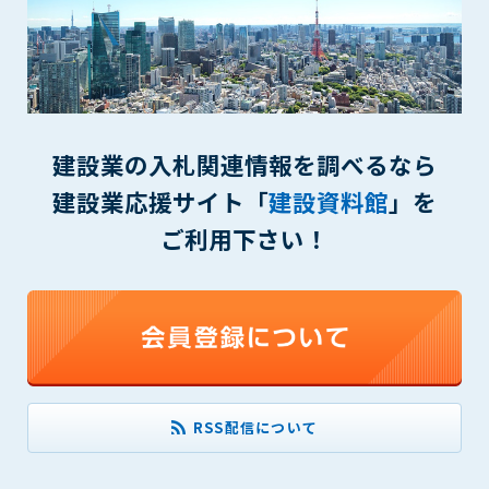
一審の専属的合意管轄裁判所とします。
第16条（本規約の効力）
1. 本規約は、管理者が会員に対してログインID・パスワードを
発行した時点より効力を生じます。
付則1
建設業の入札関連情報を調べるなら
この規約は2014年9月1日から実施します。
建設業応援サイト「
建設資料館
」を
ご利用下さい！
本規約内容に同意する
RSS配信について