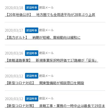
1. 管理者は、会員が本サービスを利用することにより得た情報
等（プログラムを含みます）について、その完全性、正確性
建設メール
2020/03/18
建設時事
を保証もしないものとします。また、当該情報等に起因して
【20年地価公示】 地方圏でも全用途平均が28年ぶり上昇
生じた一切の損害に対して、管理者は、何らの責任も負わな
いものとします。
2. 会員は、自己の費用と責任において本サービスを利用するも
建設メール
2020/03/17
建設時事
のとし、会員による本サービスの利用に関連し、第三者から
【高力ボルト】 納期が短縮、需給動向は緩和に
問合せ、クレーム、請求等がなされまたは訴訟が提起された
場合、当該会員は、自らの費用と責任においてこれを解決す
るものとし、管理者を一切免責するものとします。
建設メール
2020/03/16
建設時事
3. 本サービスにおいて掲載されている広告等によって行われる
【直轄道路事業】 新規事業採択時評価で17路線が「妥当」
取引に起因する損害及び広告等が掲載されたこと自体に起因
する損害については一切責任を負いません。
建設メール
2020/03/12
建設時事
第11条（運用の停止）
【新型コロナ対応】 関東整備局が相談窓口を開設
停電や天災等の不可抗力、または保守・点検・加入者の利便性
向上のための設備工事等の為に本サービスの運用を停止するこ
とがあります。運用停止については事前に建設資料館WEB上で
建設メール
2020/03/12
建設時事
通知申し上げますが、緊急時はその限りではありません。
【新型コロナ対策】 直轄工事・業務の一時中止は最長で19日ま
第12条（変更の届出）