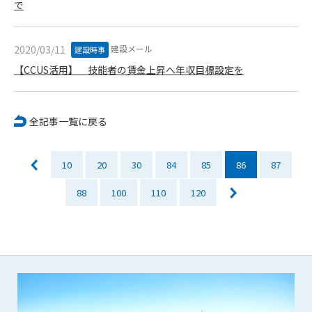
で
会員は、住所、電話番号、その他管理者への届出内容に変更が
あった場合には、速やかに所定の方法で変更の届出をするもの
とします。届出がなかったことで会員が不利益を被ったとして
建設メール
2020/03/11
建設時事
も、管理者は一切その責任を負いません。
【CCUS活用】 技能者の賃金上昇へ年収目標設定を
第13条（退会／広告掲載解除）
1. サポーター会員が本サービスへの広告掲載を解約する場合
は、契約期間終了月の10日までに書面・電話等で管理者宛に
全記事一覧に戻る
通知・連絡するものとします。その場合、契約期間終了月の
月末をもって解約とします。
2. 本サービスの最低利用期間はサービスを開始した日から6か
10
20
30
84
85
86
87
月間とします。
3. いかなる事由によっても、すでにお支払済の料金等の払い戻
88
100
110
120
しや、日割り計算はしないことを承諾するものとします。
第14条（契約の継続）
上記13条に規定する退会の意思表示がなき場合、次期契約を自
動延長とします。
第15条（準拠法・管轄裁判所）
本規約の準拠法は日本法とします。本規約をめぐる一切の紛争
については、東京簡易裁判所または東京地方裁判所をもって第