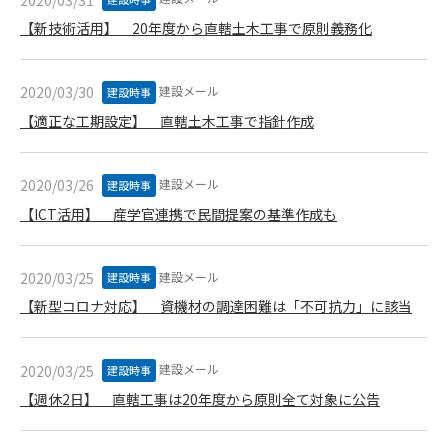
(6) 管理者が承認していない営利を目的とした行為
【新技術活用】 20年度から直轄土木工事で原則義務化
(7) 公序良俗に反する行為
(8) 犯罪的行為に結びつく行為
(9) その他、法律に反する行為
建設メール
2020/03/30
建設時事
(10) 建設資料館から知り得た情報及びダウンロードした情報
【適正な工期設定】 直轄土木工事で指針作成
を、営利を目的として第三者に転売し、または転売のため
に第三者に提供すること
建設メール
2020/03/26
建設時事
第7条（登録内容の削除）
【ICT活用】 産学官連携で民間提案の基準作成も
管理者は、会員が登録した内容が以下に該当する、またはその
恐れのあるものは、会員の承諾なく削除できるものとします。
(1) 登録されている情報が、第6条の定める禁止事項に該当する
建設メール
2020/03/25
建設時事
と管理者が、判断した場合
【新型コロナ対応】 資機材の調達困難は「不可抗力」に該当
(2) 建設資料館の運営および保守管理上、必要と判断した場合
(3) 広告掲載料金の支払が遅延した場合
(4) その他、管理者が不適当と判断した場合
建設メール
2020/03/25
建設時事
第8条（サービスの変更・中止等）
【週休2日】 直轄工事は20年度から原則全て対象に公告
管理者は、会員の承諾なく、本サービス内容の変更(新規追加、
廃止を含み)し、本サービスの運営を中止または廃止することが