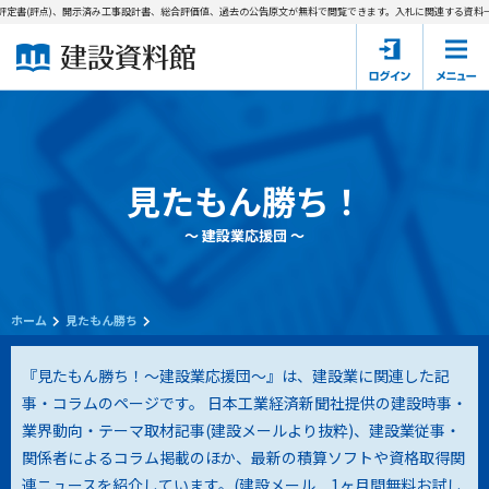
定書(評点)、開示済み工事設計書、総合評価値、過去の公告原文が無料で閲覧できます。
入札に関連する資料→工
ホーム
建設資料館とは
東京都の入札資料
見たもん勝ち！
国土交通省の入札資料
～ 建設業応援団 ～
見たもん勝ち
第1条（規約の目的）
1. 本規約は、建設資料館が提供するサポーター会あ本員、無料
パスワードの再発行
会員登録について
会員サービスの利用条件等について定めるものです。
ホーム
見たもん勝ち
2. 管理者が建設資料館WEB上で随時掲載するルールは本規約の
一部を構成するものとします。
サポーター会員一覧
『見たもん勝ち！～建設業応援団～』は、建設業に関連した記
事・コラムのページです。 日本工業経済新聞社提供の建設時事・
第2条（規約の変更）
業界動向・テーマ取材記事(建設メールより抜粋)、建設業従事・
会社概要
お問い合わせ
個人情報保護方針
本規約は、会員の了承を得ることなく、随時変更されることが
会員規約
関係者によるコラム掲載のほか、最新の積算ソフトや資格取得関
あります。変更内容は、建設資料館WEB上に表示した時点で直
連ニュースを紹介しています。(
建設メール 1ヶ月間無料お試し
ちに全ての会員が了承したものとみなします。