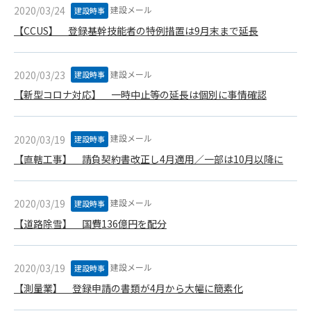
建設メール
2020/03/24
建設時事
できるものとします。これに起因する会員または他の第三者が
被った損害について管理者は､一切の責任をも負わないものと
【CCUS】 登録基幹技能者の特例措置は9月末まで延長
します。
第9条（会員の個人情報）
建設メール
2020/03/23
建設時事
会員の氏名、住所、性別、年齢、メールアドレスその他本サー
ビスの提供に関連して管理者が知り得た会員の個人情報（以下
【新型コロナ対応】 一時中止等の延長は個別に事情確認
個人情報といいます）について、管理者は、以下の各号に該当
する場合を除き、第三者に開示または提供しないものとしま
建設メール
2020/03/19
す。
建設時事
(1) 会員が、自己の個人情報の開示に事前に同意している場合
【直轄工事】 請負契約書改正し4月適用／一部は10月以降に
(2) 個々の会員を特定できない統計的な処理をした形式で第三
者に提供する場合
建設メール
2020/03/19
(3) 第三者および管理者の権利、財産、安全等を保護するため
建設時事
に必要であると管理者が判断した場合
【道路除雪】 国費136億円を配分
(4) 法令等により開示を求められた場合
第10条（免責事項）
建設メール
2020/03/19
建設時事
管理者は、会員が登録した内容が以下に該当する、またはその
【測量業】 登録申請の書類が4月から大幅に簡素化
恐れのあるものは、会員の承諾なく削除できるものとします。