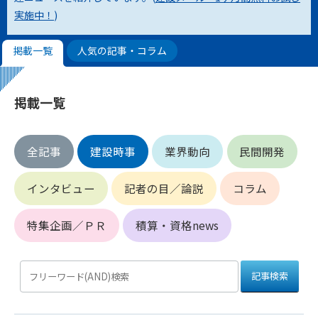
実施中！
)
第4条（会員審査および資格の取り消し）
会員とは、本規約を承諾の上、所定の会員申込手続きを完了
掲載一覧
人気の記事・コラム
後、管理者がこれを承認した者をいいます。
第4条（会員の定義と登録）
掲載一覧
1. 管理者は前条により審査の結果、会員申込みをした者が以下
の何れかの項目に該当することがわかった場合、その者の会
員としての権限を承認しないことがあります。
全記事
建設時事
業界動向
民間開発
(1) 会員申し込みをした者が実在しなかった場合
(2) 本規約に違反した場合/li>
インタビュー
記者の目／論説
コラム
(3) 会員申し込みの際、申告事項に虚偽があった場合
(4) 会員申込者が管理者所定の手続き通りに会員申込手続き処
理を行わなかった場合
特集企画／ＰＲ
積算・資格news
(5) その他管理者が会員とすることを不適当と判断した場合
2. 管理者は承認後であっても承認した会員が前項の何れかに該
当することが判明した場合、会員資格を取り消すことがあり
ます。