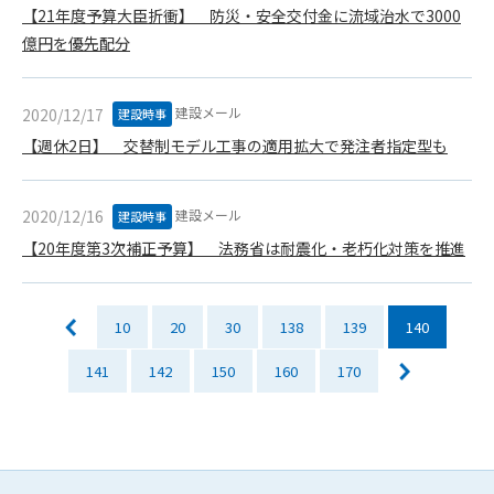
会員は、住所、電話番号、その他管理者への届出内容に変更が
【21年度予算大臣折衝】 防災・安全交付金に流域治水で3000
あった場合には、速やかに所定の方法で変更の届出をするもの
億円を優先配分
とします。届出がなかったことで会員が不利益を被ったとして
も、管理者は一切その責任を負いません。
建設メール
2020/12/17
建設時事
第13条（退会／広告掲載解除）
1. サポーター会員が本サービスへの広告掲載を解約する場合
【週休2日】 交替制モデル工事の適用拡大で発注者指定型も
は、契約期間終了月の10日までに書面・電話等で管理者宛に
通知・連絡するものとします。その場合、契約期間終了月の
建設メール
2020/12/16
月末をもって解約とします。
建設時事
2. 本サービスの最低利用期間はサービスを開始した日から6か
【20年度第3次補正予算】 法務省は耐震化・老朽化対策を推進
月間とします。
3. いかなる事由によっても、すでにお支払済の料金等の払い戻
しや、日割り計算はしないことを承諾するものとします。
10
20
30
138
139
140
第14条（契約の継続）
141
142
150
160
170
上記13条に規定する退会の意思表示がなき場合、次期契約を自
動延長とします。
第15条（準拠法・管轄裁判所）
本規約の準拠法は日本法とします。本規約をめぐる一切の紛争
については、東京簡易裁判所または東京地方裁判所をもって第