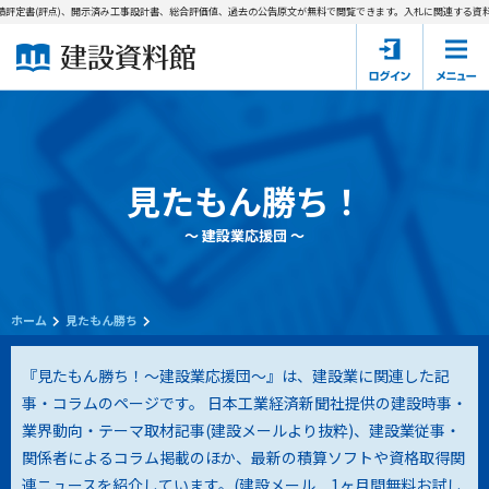
評定書(評点)、開示済み工事設計書、総合評価値、過去の公告原文が無料で閲覧できます。
入札に関連する資料→
ホーム
建設資料館とは
東京都の入札資料
見たもん勝ち！
国土交通省の入札資料
～ 建設業応援団 ～
見たもん勝ち
第1条（規約の目的）
1. 本規約は、建設資料館が提供するサポーター会あ本員、無料
パスワードの再発行
会員登録について
会員サービスの利用条件等について定めるものです。
ホーム
見たもん勝ち
2. 管理者が建設資料館WEB上で随時掲載するルールは本規約の
一部を構成するものとします。
サポーター会員一覧
『見たもん勝ち！～建設業応援団～』は、建設業に関連した記
事・コラムのページです。 日本工業経済新聞社提供の建設時事・
第2条（規約の変更）
業界動向・テーマ取材記事(建設メールより抜粋)、建設業従事・
会社概要
お問い合わせ
個人情報保護方針
本規約は、会員の了承を得ることなく、随時変更されることが
会員規約
関係者によるコラム掲載のほか、最新の積算ソフトや資格取得関
あります。変更内容は、建設資料館WEB上に表示した時点で直
連ニュースを紹介しています。(
建設メール 1ヶ月間無料お試し
ちに全ての会員が了承したものとみなします。