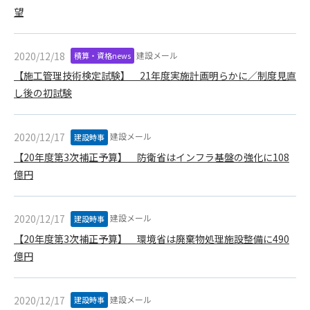
1. 管理者は、会員が本サービスを利用することにより得た情報
望
等（プログラムを含みます）について、その完全性、正確性
を保証もしないものとします。また、当該情報等に起因して
生じた一切の損害に対して、管理者は、何らの責任も負わな
建設メール
2020/12/18
積算・資格news
いものとします。
【施工管理技術検定試験】 21年度実施計画明らかに／制度見直
2. 会員は、自己の費用と責任において本サービスを利用するも
し後の初試験
のとし、会員による本サービスの利用に関連し、第三者から
問合せ、クレーム、請求等がなされまたは訴訟が提起された
場合、当該会員は、自らの費用と責任においてこれを解決す
建設メール
2020/12/17
建設時事
るものとし、管理者を一切免責するものとします。
【20年度第3次補正予算】 防衛省はインフラ基盤の強化に108
3. 本サービスにおいて掲載されている広告等によって行われる
億円
取引に起因する損害及び広告等が掲載されたこと自体に起因
する損害については一切責任を負いません。
建設メール
2020/12/17
建設時事
第11条（運用の停止）
【20年度第3次補正予算】 環境省は廃棄物処理施設整備に490
停電や天災等の不可抗力、または保守・点検・加入者の利便性
向上のための設備工事等の為に本サービスの運用を停止するこ
億円
とがあります。運用停止については事前に建設資料館WEB上で
通知申し上げますが、緊急時はその限りではありません。
建設メール
2020/12/17
建設時事
第12条（変更の届出）