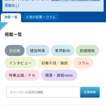
実施中！
)
第4条（会員審査および資格の取り消し）
会員とは、本規約を承諾の上、所定の会員申込手続きを完了
掲載一覧
人気の記事・コラム
後、管理者がこれを承認した者をいいます。
第4条（会員の定義と登録）
掲載一覧
1. 管理者は前条により審査の結果、会員申込みをした者が以下
の何れかの項目に該当することがわかった場合、その者の会
員としての権限を承認しないことがあります。
全記事
建設時事
業界動向
民間開発
(1) 会員申し込みをした者が実在しなかった場合
(2) 本規約に違反した場合/li>
インタビュー
記者の目／論説
コラム
(3) 会員申し込みの際、申告事項に虚偽があった場合
(4) 会員申込者が管理者所定の手続き通りに会員申込手続き処
理を行わなかった場合
特集企画／ＰＲ
積算・資格news
(5) その他管理者が会員とすることを不適当と判断した場合
2. 管理者は承認後であっても承認した会員が前項の何れかに該
当することが判明した場合、会員資格を取り消すことがあり
ます。