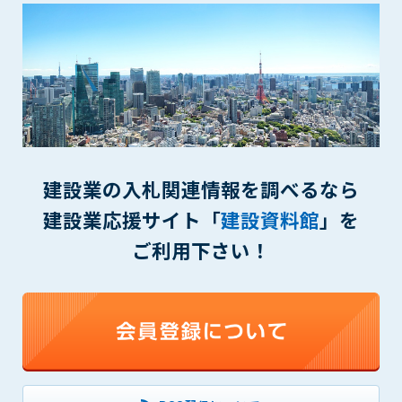
一審の専属的合意管轄裁判所とします。
第16条（本規約の効力）
1. 本規約は、管理者が会員に対してログインID・パスワードを
発行した時点より効力を生じます。
付則1
この規約は2014年9月1日から実施します。
建設業の入札関連情報を調べるなら
本規約内容に同意する
建設業応援サイト「
建設資料館
」を
ご利用下さい！