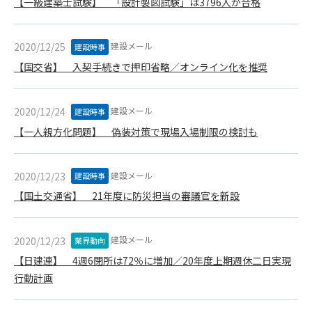
【一級建築士試験】 「設計製図試験」は3796人が合格
(6) 管理者が承認していない営利を目的とした行為
(7) 公序良俗に反する行為
(8) 犯罪的行為に結びつく行為
建設メール
2020/12/25
建設時事
(9) その他、法律に反する行為
【国交省】 入契手続きで押印省略／オンライン化を推奨
(10) 建設資料館から知り得た情報及びダウンロードした情報
を、営利を目的として第三者に転売し、または転売のため
に第三者に提供すること
建設メール
2020/12/24
建設時事
【一人親方化問題】 偽装対策で現場入場制限の検討も
第7条（登録内容の削除）
管理者は、会員が登録した内容が以下に該当する、またはその
恐れのあるものは、会員の承諾なく削除できるものとします。
建設メール
2020/12/23
建設時事
(1) 登録されている情報が、第6条の定める禁止事項に該当する
【国土交通省】 21年度に防災担当の審議官を新設
と管理者が、判断した場合
(2) 建設資料館の運営および保守管理上、必要と判断した場合
(3) 広告掲載料金の支払が遅延した場合
建設メール
2020/12/23
業界動向
(4) その他、管理者が不適当と判断した場合
【日建連】 4週6閉所は72％に増加／20年度上期週休二日実現
第8条（サービスの変更・中止等）
行動計画
管理者は、会員の承諾なく、本サービス内容の変更(新規追加、
廃止を含み)し、本サービスの運営を中止または廃止することが