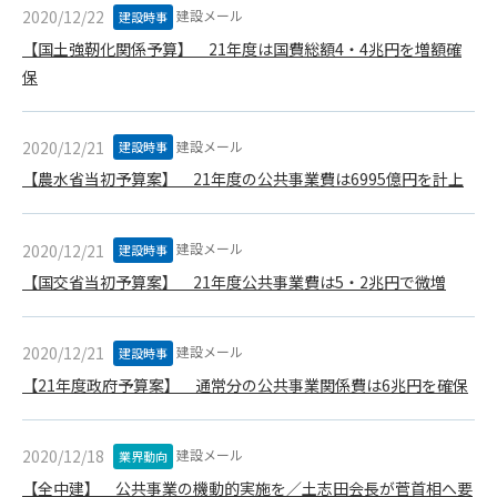
建設メール
2020/12/22
建設時事
できるものとします。これに起因する会員または他の第三者が
被った損害について管理者は､一切の責任をも負わないものと
【国土強靭化関係予算】 21年度は国費総額4・4兆円を増額確
します。
保
第9条（会員の個人情報）
会員の氏名、住所、性別、年齢、メールアドレスその他本サー
建設メール
2020/12/21
ビスの提供に関連して管理者が知り得た会員の個人情報（以下
建設時事
個人情報といいます）について、管理者は、以下の各号に該当
【農水省当初予算案】 21年度の公共事業費は6995億円を計上
する場合を除き、第三者に開示または提供しないものとしま
す。
(1) 会員が、自己の個人情報の開示に事前に同意している場合
建設メール
2020/12/21
建設時事
(2) 個々の会員を特定できない統計的な処理をした形式で第三
【国交省当初予算案】 21年度公共事業費は5・2兆円で微増
者に提供する場合
(3) 第三者および管理者の権利、財産、安全等を保護するため
に必要であると管理者が判断した場合
建設メール
2020/12/21
建設時事
(4) 法令等により開示を求められた場合
【21年度政府予算案】 通常分の公共事業関係費は6兆円を確保
第10条（免責事項）
管理者は、会員が登録した内容が以下に該当する、またはその
建設メール
2020/12/18
業界動向
恐れのあるものは、会員の承諾なく削除できるものとします。
【全中建】 公共事業の機動的実施を／土志田会長が菅首相へ要