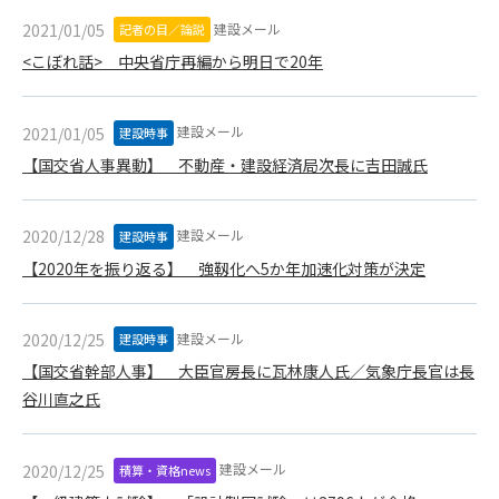
第5条（IDおよびパスワードの管理）
1. 会員は申込の際に管理者が発行したIDおよびパスワードの使
建設メール
2021/01/05
記者の目／論説
用および管理について責任を負うものとします。
<こぼれ話> 中央省庁再編から明日で20年
2. 会員は、自己のIDおよびパスワードを、貸与、譲渡、売買、
その他形態を問わず、第三者に利用させることはできませ
ん。
建設メール
2021/01/05
建設時事
3. 会員は、IDおよびパスワードの管理不十分、使用上の過誤、
【国交省人事異動】 不動産・建設経済局次長に吉田誠氏
第三者（他の会員を含む）の使用等による損害について責任
を負うものとし、管理者は一切責任を負いません。
建設メール
2020/12/28
建設時事
第6条（会員の禁止事項）
【2020年を振り返る】 強靱化へ5か年加速化対策が決定
1. 会員は建設資料館WEB上で以下の行為をしないものとしま
す。
(1) 第三者または管理者の著作権、その他知的所有権を侵害す
建設メール
2020/12/25
建設時事
る行為
【国交省幹部人事】 大臣官房長に瓦林康人氏／気象庁長官は長
(2) 第三者または管理者の財産、プライバシー等を侵害する行
谷川直之氏
為
(3) 第三者または管理者を誹謗中傷する行為
(4) 有害なコンピュータプログラム等を送信又は書き込む行為
建設メール
2020/12/25
積算・資格news
(5) 第三者に不利益を与える行為