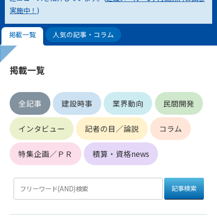
実施中！
)
第4条（会員審査および資格の取り消し）
会員とは、本規約を承諾の上、所定の会員申込手続きを完了
掲載一覧
人気の記事・コラム
後、管理者がこれを承認した者をいいます。
第4条（会員の定義と登録）
掲載一覧
1. 管理者は前条により審査の結果、会員申込みをした者が以下
の何れかの項目に該当することがわかった場合、その者の会
員としての権限を承認しないことがあります。
全記事
建設時事
業界動向
民間開発
(1) 会員申し込みをした者が実在しなかった場合
(2) 本規約に違反した場合/li>
インタビュー
記者の目／論説
コラム
(3) 会員申し込みの際、申告事項に虚偽があった場合
(4) 会員申込者が管理者所定の手続き通りに会員申込手続き処
理を行わなかった場合
特集企画／ＰＲ
積算・資格news
(5) その他管理者が会員とすることを不適当と判断した場合
2. 管理者は承認後であっても承認した会員が前項の何れかに該
当することが判明した場合、会員資格を取り消すことがあり
ます。