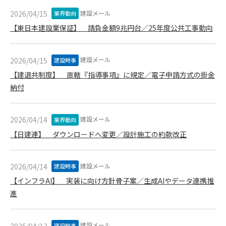
第5条（IDおよびパスワードの管理）
1. 会員は申込の際に管理者が発行したIDおよびパスワードの使
建設メール
2026/04/15
業界動向
用および管理について責任を負うものとします。
【東日本建設業保証】 請負金額9兆円台／25年度公共工事動向
2. 会員は、自己のIDおよびパスワードを、貸与、譲渡、売買、
その他形態を問わず、第三者に利用させることはできませ
ん。
建設メール
2026/04/15
建設時事
3. 会員は、IDおよびパスワードの管理不十分、使用上の過誤、
【建退共制度】 直轄『指導事項』に規定／電子申請方式の掛金
第三者（他の会員を含む）の使用等による損害について責任
納付
を負うものとし、管理者は一切責任を負いません。
第6条（会員の禁止事項）
建設メール
2026/04/14
業界動向
1. 会員は建設資料館WEB上で以下の行為をしないものとしま
【日建連】 ダウンロードへ変更／設計施工の約款改正
す。
(1) 第三者または管理者の著作権、その他知的所有権を侵害す
る行為
建設メール
2026/04/14
建設時事
(2) 第三者または管理者の財産、プライバシー等を侵害する行
【インフラAI】 実装に向け方針骨子案／生成AIやデータ連携推
為
進
(3) 第三者または管理者を誹謗中傷する行為
(4) 有害なコンピュータプログラム等を送信又は書き込む行為
(5) 第三者に不利益を与える行為
建設メール
2026/04/13
建設時事