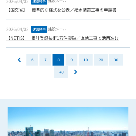
建設メール
2026/04/02
建設時事
会員は、住所、電話番号、その他管理者への届出内容に変更が
【国交省】 標準的な様式を公表／給水装置工事の申請書
あった場合には、速やかに所定の方法で変更の届出をするもの
とします。届出がなかったことで会員が不利益を被ったとして
も、管理者は一切その責任を負いません。
建設メール
2026/04/02
建設時事
第13条（退会／広告掲載解除）
【NETIS】 累計登録技術1万件突破／直轄工事で活用進む
1. サポーター会員が本サービスへの広告掲載を解約する場合
は、契約期間終了月の10日までに書面・電話等で管理者宛に
通知・連絡するものとします。その場合、契約期間終了月の
月末をもって解約とします。
6
7
8
9
10
20
30
2. 本サービスの最低利用期間はサービスを開始した日から6か
40
月間とします。
3. いかなる事由によっても、すでにお支払済の料金等の払い戻
しや、日割り計算はしないことを承諾するものとします。
第14条（契約の継続）
上記13条に規定する退会の意思表示がなき場合、次期契約を自
動延長とします。
第15条（準拠法・管轄裁判所）
本規約の準拠法は日本法とします。本規約をめぐる一切の紛争
については、東京簡易裁判所または東京地方裁判所をもって第