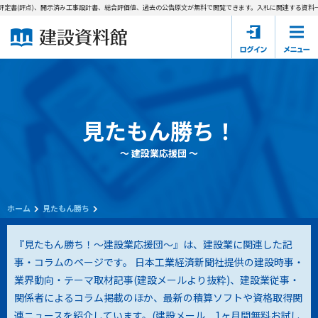
定書(評点)、開示済み工事設計書、総合評価値、過去の公告原文が無料で閲覧できます。
入札に関連する資料→工
ホーム
建設資料館とは
東京都の入札資料
見たもん勝ち！
国土交通省の入札資料
～ 建設業応援団 ～
見たもん勝ち
第1条（規約の目的）
1. 本規約は、建設資料館が提供するサポーター会あ本員、無料
パスワードの再発行
会員登録について
会員サービスの利用条件等について定めるものです。
ホーム
見たもん勝ち
2. 管理者が建設資料館WEB上で随時掲載するルールは本規約の
一部を構成するものとします。
サポーター会員一覧
『見たもん勝ち！～建設業応援団～』は、建設業に関連した記
事・コラムのページです。 日本工業経済新聞社提供の建設時事・
第2条（規約の変更）
業界動向・テーマ取材記事(建設メールより抜粋)、建設業従事・
会社概要
お問い合わせ
個人情報保護方針
本規約は、会員の了承を得ることなく、随時変更されることが
会員規約
関係者によるコラム掲載のほか、最新の積算ソフトや資格取得関
あります。変更内容は、建設資料館WEB上に表示した時点で直
連ニュースを紹介しています。(
建設メール 1ヶ月間無料お試し
ちに全ての会員が了承したものとみなします。