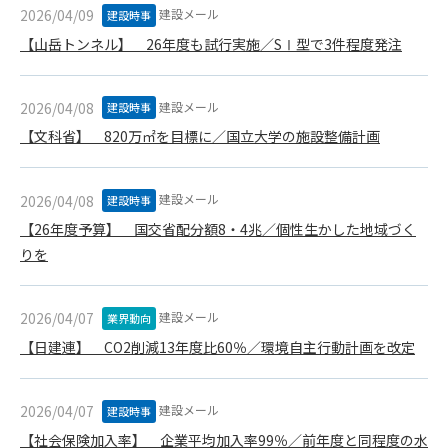
建設メール
2026/04/09
建設時事
できるものとします。これに起因する会員または他の第三者が
被った損害について管理者は､一切の責任をも負わないものと
【山岳トンネル】 26年度も試行実施／SⅠ型で3件程度発注
します。
第9条（会員の個人情報）
建設メール
2026/04/08
建設時事
会員の氏名、住所、性別、年齢、メールアドレスその他本サー
ビスの提供に関連して管理者が知り得た会員の個人情報（以下
【文科省】 820万㎡を目標に／国立大学の施設整備計画
個人情報といいます）について、管理者は、以下の各号に該当
する場合を除き、第三者に開示または提供しないものとしま
建設メール
2026/04/08
す。
建設時事
(1) 会員が、自己の個人情報の開示に事前に同意している場合
【26年度予算】 国交省配分額8・4兆／個性生かした地域づく
(2) 個々の会員を特定できない統計的な処理をした形式で第三
りを
者に提供する場合
(3) 第三者および管理者の権利、財産、安全等を保護するため
に必要であると管理者が判断した場合
建設メール
2026/04/07
業界動向
(4) 法令等により開示を求められた場合
【日建連】 CO2削減13年度比60％／環境自主行動計画を改定
第10条（免責事項）
管理者は、会員が登録した内容が以下に該当する、またはその
建設メール
2026/04/07
建設時事
恐れのあるものは、会員の承諾なく削除できるものとします。
【社会保険加入率】 企業平均加入率99％／前年度と同程度の水