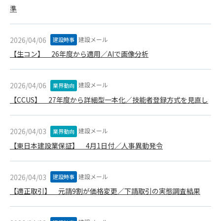
1. 管理者は、会員が本サービスを利用することにより得た情報
準
等（プログラムを含みます）について、その完全性、正確性
を保証もしないものとします。また、当該情報等に起因して
生じた一切の損害に対して、管理者は、何らの責任も負わな
建設メール
2026/04/06
建設時事
いものとします。
【生コン】 26年度から適用／AIで画像分析
2. 会員は、自己の費用と責任において本サービスを利用するも
のとし、会員による本サービスの利用に関連し、第三者から
問合せ、クレーム、請求等がなされまたは訴訟が提起された
建設メール
2026/04/06
業界動向
場合、当該会員は、自らの費用と責任においてこれを解決す
【CCUS】 27年度から詳細型一本化／技能者登録方式を見直し
るものとし、管理者を一切免責するものとします。
3. 本サービスにおいて掲載されている広告等によって行われる
取引に起因する損害及び広告等が掲載されたこと自体に起因
建設メール
2026/04/03
業界動向
する損害については一切責任を負いません。
【東日本建設業保証】 4月1日付／人事異動発令
第11条（運用の停止）
停電や天災等の不可抗力、または保守・点検・加入者の利便性
建設メール
2026/04/03
建設時事
向上のための設備工事等の為に本サービスの運用を停止するこ
【適正取引】 元請9割が価格変更／下請取引の実態調査結果
とがあります。運用停止については事前に建設資料館WEB上で
通知申し上げますが、緊急時はその限りではありません。
第12条（変更の届出）