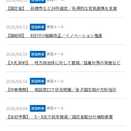
(6) 管理者が承認していない営利を目的とした行為
【国交省】 前橋市など24件選定／先導的な官民連携を支援
(7) 公序良俗に反する行為
(8) 犯罪的行為に結びつく行為
(9) その他、法律に反する行為
建設メール
2026/04/13
建設時事
(10) 建設資料館から知り得た情報及びダウンロードした情報
【国総研】 8日付け組織改正／イノベーション推進
を、営利を目的として第三者に転売し、または転売のため
に第三者に提供すること
建設メール
2026/04/10
建設時事
第7条（登録内容の削除）
【入札契約】 地方自治体に対して要請／猛暑対策の実施など
管理者は、会員が登録した内容が以下に該当する、またはその
恐れのあるものは、会員の承諾なく削除できるものとします。
(1) 登録されている情報が、第6条の定める禁止事項に該当する
建設メール
2026/04/10
建設時事
と管理者が、判断した場合
【中東情勢】 相談窓口で状況把握／金子国交相が方針指示
(2) 建設資料館の運営および保守管理上、必要と判断した場合
(3) 広告掲載料金の支払が遅延した場合
(4) その他、管理者が不適当と判断した場合
建設メール
2026/04/09
建設時事
第8条（サービスの変更・中止等）
【当初予算】 5・8兆で前年微減／国交省配分の補助事業
管理者は、会員の承諾なく、本サービス内容の変更(新規追加、
廃止を含み)し、本サービスの運営を中止または廃止することが