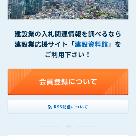
一審の専属的合意管轄裁判所とします。
第16条（本規約の効力）
1. 本規約は、管理者が会員に対してログインID・パスワードを
発行した時点より効力を生じます。
建設業の入札関連情報を調べるなら
付則1
建設業応援サイト「
建設資料館
」を
この規約は2014年9月1日から実施します。
ご利用下さい！
本規約内容に同意する
RSS配信について
PR