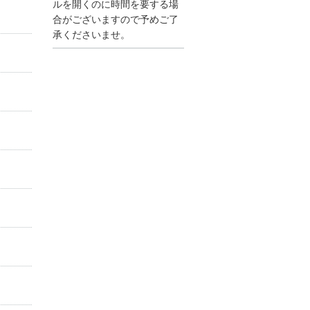
●夏季休業に伴う情報更
ルを開くのに時間を要する場
新停止のお知らせ●
合がございますので予めご了
建設資料館をご利用いた
承くださいませ。
だき、誠に有難うござい
ます。
下記の期間につきまし
て、弊社休業のため情報
更新を停止させていただ
きます。
【期間】８月９日(土)～
８月１７日(日)
上記の期間、情報の更新
がされませんので、ご了
承のほど、よろしくお願
い申し上げます。
なお、情報は８月１８日
(月)より登録されます。
2025/04/24
●ゴールデンウィークに
伴う情報更新停止のお知
らせ(04/26～04/29、05/0
3～05/06)●
ユーザー各位
建設資料館をご利用いた