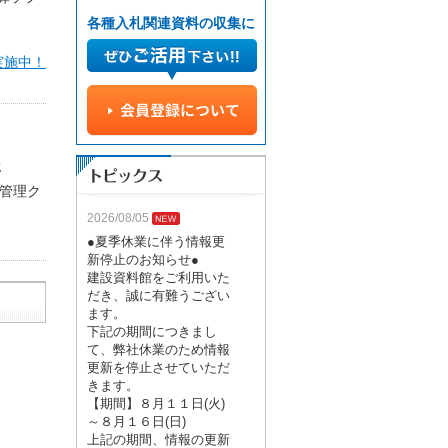
各種入札関連資料の収集に
実施中！
援
管理ク
2026/08/05
●夏季休業に伴う情報更
新停止のお知らせ●
建設資料館をご利用いた
だき、誠に有難うござい
ます。
下記の期間につきまし
て、弊社休業のため情報
更新を停止させていただ
きます。
【期間】８月１１日(火)
～８月１６日(日)
上記の期間、情報の更新