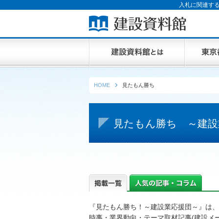
入札に関連する
HOME
見たもん勝ち
見たもん勝ち ～建設
『見たもん勝ち！～建設業応援団～』は、
時事・業界動向・テーマ取材記事(建設メ