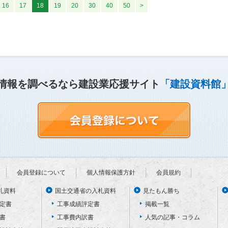
16
17
18
19
20
30
40
50
>
情報を調べるなら建設業応援サイト
「建設資料館
会員登録について
個人情報保護方針
会員規約
札資料
国土交通省の入札資料
見たもん勝ち
定書
工事成績評定書
掲載一覧
書
工事費内訳書
人気の記事・コラム