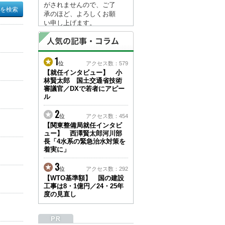
がされませんので、ご了
承のほど、よろしくお願
い申し上げます。
なお、情報は８月１７日
(月)より登録されます。
1
2026/04/23
位
アクセス数：579
●ゴールデンウィークに
【就任インタビュー】 小
林賢太郎 国土交通省技術
伴う情報更新停止のお知
審議官／DXで若者にアピー
らせ(05/02～05/10)●
ル
ユーザー各位
建設資料館をご利用いた
2
位
アクセス数：454
だき、誠に有難うござい
【関東整備局就任インタビ
ます。
ュー】 西澤賢太郎河川部
下記の期間につきまし
長「4水系の緊急治水対策を
て、弊社休業のため情報
着実に」
更新を停止させていただ
きます。
3
位
アクセス数：292
【期間】５月２日(土)～
【WTO基準額】 国の建設
５月１０日(日)
工事は8・1億円／24・25年
上記の期間、情報の更新
度の見直し
がされませんので、ご了
承のほど、よろしくお願
い申し上げます。