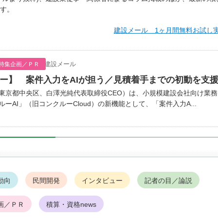
す。
建設メール 1ヶ月間無料お試し
建設メール
特集企画／ＰＲ
ー】 案件入力をAIが担う／見積着手までの初動を支
京都中央区、白澤光純代表取締役CEO）は、小規模建設会社向け業務
ーAI」（旧コンクルーCloud）の新機能として、「案件入力A...
動向
民間開発
インタビュー
記者の目／論説
画／ＰＲ
積算・資格news