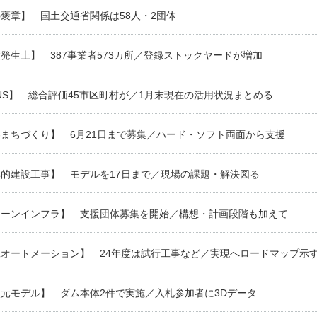
褒章】 国土交通省関係は58人・2団体
発生土】 387事業者573カ所／登録ストックヤードが増加
US】 総合評価45市区町村が／1月末現在の活用状況まとめる
まちづくり】 6月21日まで募集／ハード・ソフト両面から支援
的建設工事】 モデルを17日まで／現場の課題・解決図る
リーンインフラ】 支援団体募集を開始／構想・計画段階も加えて
オートメーション】 24年度は試行工事など／実現へロードマップ示
元モデル】 ダム本体2件で実施／入札参加者に3Dデータ