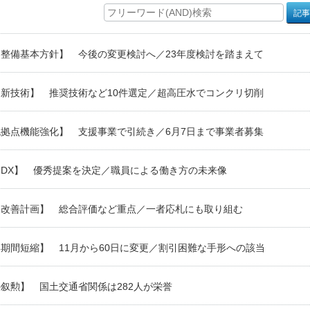
整備基本方針】 今後の変更検討へ／23年度検討を踏まえて
新技術】 推奨技術など10件選定／超高圧水でコンクリ切削
拠点機能強化】 支援事業で引続き／6月7日まで事業者募集
DX】 優秀提案を決定／職員による働き方の未来像
達改善計画】 総合評価など重点／一者応札にも取り組む
期間短縮】 11月から60日に変更／割引困難な手形への該当
叙勲】 国土交通省関係は282人が栄誉