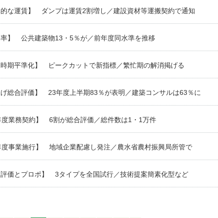
準的な運賃】 ダンプは運賃2割増し／建設資材等運搬契約で通知
率】 公共建築物13・5％が／前年度同水準を推移
工時期平準化】 ピークカットで新指標／繁忙期の解消掲げる
げ総合評価】 23年度上半期83％が表明／建築コンサルは63％に
年度業務契約】 6割が総合評価／総件数は1・1万件
年度事業施行】 地域企業配慮し発注／農水省農村振興局所管で
合評価とプロポ】 3タイプを全国試行／技術提案簡素化型など