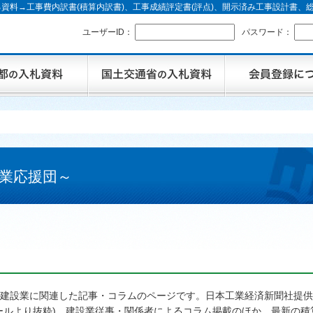
資料→工事費内訳書(積算内訳書)、工事成績評定書(評点)、開示済み工事設計書
ユーザーID：
パスワード：
業応援団～
建設業に関連した記事・コラムのページです。日本工業経済新聞社提供
ールより抜粋)、建設業従事・関係者によるコラム掲載のほか、最新の積