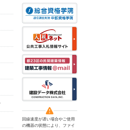
なお、５月１１日（月）
から通常通り運営いたし
ます。
2025/12/22
●年末年始に伴う情報更
新停止のお知らせ●
建設資料館をご利用いた
だき、誠に有難うござい
ます。
下記の期間につきまし
て、弊社休業のため情報
更新を停止させていただ
きます。
【期間】１２月２７日
(土)～１月４日(日)
上記の期間、情報の更新
がされませんので、ご了
承のほど、よろしくお願
い申し上げます。
す
なお、情報は１月５日
(月)より登録されます。
回線速度が遅い場合やご使用
2025/08/04
の機器の状態により、ファイ