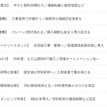
需法】 中小と契約目標61％／価格転嫁と能登地震など
X建機】 工事使用で評価行う／福岡市が成績評定加算を
建機】 クレーン1型式加わる／購入補助も始まり導入拡大を
ィークリースタンス】 全営繕工事・業務へ／現場環境改善目指し導入
Con2.0】 25年度、土工は原則ICT施工／現場オートメーション化へ
道府県公契連】 国交省が市区町村へ／入契改善で働き掛ける
構造物点検】 78の新技術加える／24年度性能カタログを策定
務ダンピング対策】 4割が未導入／市区町村の最低制限など設定