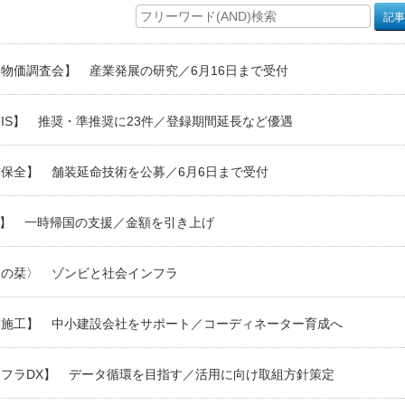
物価調査会】 産業発展の研究／6月16日まで受付
TIS】 推奨・準推奨に23件／登録期間延長など優遇
保全】 舗装延命技術を公募／6月6日まで受付
C】 一時帰国の支援／金額を引き上げ
々の栞〉 ゾンビと社会インフラ
動施工】 中小建設会社をサポート／コーディネーター育成へ
ンフラDX】 データ循環を目指す／活用に向け取組方針策定