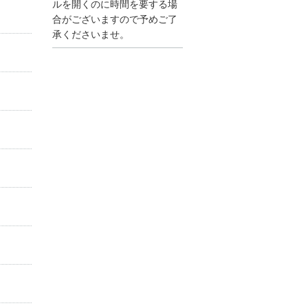
●夏季休業に伴う情報更
ルを開くのに時間を要する場
新停止のお知らせ●
合がございますので予めご了
建設資料館をご利用いた
承くださいませ。
だき、誠に有難うござい
ます。
下記の期間につきまし
て、弊社休業のため情報
更新を停止させていただ
きます。
【期間】８月９日(土)～
８月１７日(日)
上記の期間、情報の更新
がされませんので、ご了
承のほど、よろしくお願
い申し上げます。
なお、情報は８月１８日
(月)より登録されます。
2025/04/24
●ゴールデンウィークに
伴う情報更新停止のお知
らせ(04/26～04/29、05/0
3～05/06)●
ユーザー各位
建設資料館をご利用いた