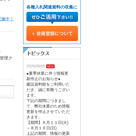
各種入札関連資料の収集に
実施中！
援
管理ク
2026/08/05
●夏季休業に伴う情報更
新停止のお知らせ●
建設資料館をご利用いた
だき、誠に有難うござい
ます。
下記の期間につきまし
て、弊社休業のため情報
更新を停止させていただ
きます。
【期間】８月１１日(火)
～８月１６日(日)
上記の期間、情報の更新