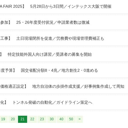
CA FAIR 2025】 5月28日から3日間／インテックス大阪で開催
参加】 25・26年度受付状況／申請業者数は微減
繕工事】 土日現場閉所を促進／労務費や現場管理費補正も
C】 特定技能外国人向け講習／受講者の募集を開始
年度予算】 国交省配分額8・4兆／地方創生2・0進める
定価格適正設定】 地方自治体の歩掛作成支援／好事例集作成して周知
人化】 トンネル発破の自動化／ガイドライン策定へ
19
20
21
22
23
30
40
50
>