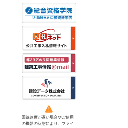
なお、５月１１日（月）
から通常通り運営いたし
ます。
2025/12/22
●年末年始に伴う情報更
新停止のお知らせ●
建設資料館をご利用いた
だき、誠に有難うござい
ます。
下記の期間につきまし
て、弊社休業のため情報
更新を停止させていただ
きます。
【期間】１２月２７日
(土)～１月４日(日)
上記の期間、情報の更新
がされませんので、ご了
承のほど、よろしくお願
い申し上げます。
なお、情報は１月５日
(月)より登録されます。
回線速度が遅い場合やご使用
2025/08/04
の機器の状態により、ファイ