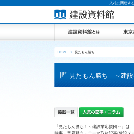
入札に関連する
HOME
見たもん勝ち
見たもん勝ち ～建設
『見たもん勝ち！～建設業応援団～』は、
時事・業界動向・テーマ取材記事(建設メ