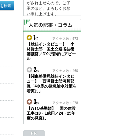
がされませんので、ご了
承のほど、よろしくお願
い申し上げます。
なお、情報は８月１７日
(月)より登録されます。
1
2026/04/23
位
アクセス数：573
●ゴールデンウィークに
【就任インタビュー】 小
林賢太郎 国土交通省技術
伴う情報更新停止のお知
審議官／DXで若者にアピー
らせ(05/02～05/10)●
ル
ユーザー各位
建設資料館をご利用いた
2
位
アクセス数：460
だき、誠に有難うござい
【関東整備局就任インタビ
ます。
ュー】 西澤賢太郎河川部
下記の期間につきまし
長「4水系の緊急治水対策を
て、弊社休業のため情報
着実に」
更新を停止させていただ
きます。
3
位
アクセス数：278
【期間】５月２日(土)～
【WTO基準額】 国の建設
５月１０日(日)
工事は8・1億円／24・25年
上記の期間、情報の更新
度の見直し
がされませんので、ご了
承のほど、よろしくお願
い申し上げます。