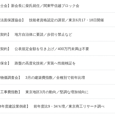
築士会】新会長に柴氏就任／関東甲信越ブロック会
法面保護協会】 技能者資格認定の講習／東京6月17・18日開催
札契約】 地方自治体に要請／歩切り禁止など
契約】 公表規定金額を引き上げ／400万円未満は不要
防保全】 路盤の高度化技術／実装へ性能検証を
設物価調査会】 3月の建築費指数／全種別で前年比増
木工事費指数】 東京地区3月の動向／堅調な増加傾向に
24年度建設業倒産】 前年度比9・34％増／東京商工リサーチ調べ