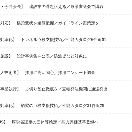
建・今井会長】 建設業の課題訴える／政策審議会で講義
害対応】 橋梁変状を遠隔把握／ガイドライン案策定を
業効率化】 トンネル点検支援技術／性能カタログ6件追加
湾施設】 設計事例集を公表／防波堤など対象に
国人技術者】 採用に高い関心／採用アンケート調査
滑事業執行】 歩切り禁止徹底を／直轄発注機関に通達発出
効率化】 橋梁の点検支援技術／性能カタログ31件追加
US】 厚労省認定の団体等検定／能力評価基準登録へ