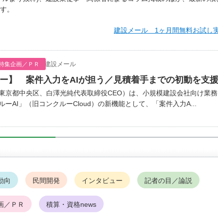
す。
建設メール 1ヶ月間無料お試し
建設メール
特集企画／ＰＲ
ー】 案件入力をAIが担う／見積着手までの初動を支
京都中央区、白澤光純代表取締役CEO）は、小規模建設会社向け業務
ーAI」（旧コンクルーCloud）の新機能として、「案件入力A...
動向
民間開発
インタビュー
記者の目／論説
画／ＰＲ
積算・資格news