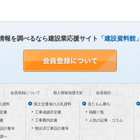
情報を調べるなら建設業応援サイト
「建設資料館
会員登録について
個人情報保護方針
会員規約
札資料
国土交通省の入札資料
見たもん勝ち
定書
工事成績評定書
掲載一覧
書
工事費内訳書
人気の記事・コラム
設計書等
開示済工事設計書等
調べ