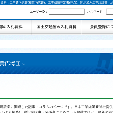
資料→工事費内訳書(積算内訳書)、工事成績評定書(評点)、開示済み工事設計書
ユーザーID：
パスワード：
業応援団～
建設業に関連した記事・コラムのページです。日本工業経済新聞社提供
ールより抜粋)、建設業従事・関係者によるコラム掲載のほか、最新の積