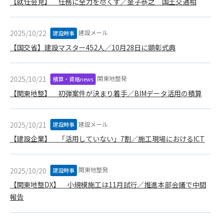
【就任会見】 任務に全力を尽くす／金子恭之 国土交通相
(6) 管理者が承認していない営利を目的とした行為
(7) 公序良俗に反する行為
(8) 犯罪的行為に結びつく行為
建設メール
2025/10/22
建設時事
(9) その他、法律に反する行為
【国交省】建設マスター452人／10月28日に顕彰式典
(10) 建設資料館から知り得た情報及びダウンロードした情報
を、営利を目的として第三者に転売し、または転売のため
に第三者に提供すること
関東地整発
2025/10/21
積算・資格news
【関東地整】 初弾案件が決まり着手／BIMデータ活用の積算
第7条（登録内容の削除）
管理者は、会員が登録した内容が以下に該当する、またはその
恐れのあるものは、会員の承諾なく削除できるものとします。
建設メール
2025/10/21
建設時事
(1) 登録されている情報が、第6条の定める禁止事項に該当する
【建設企業】 「活用していない」7割／施工現場におけるICT
と管理者が、判断した場合
(2) 建設資料館の運営および保守管理上、必要と判断した場合
(3) 広告掲載料金の支払が遅延した場合
関東地整発
2025/10/20
建設時事
(4) その他、管理者が不適当と判断した場合
【関東地整DX】 小規模施工は11月試行／推進本部会議で中間
第8条（サービスの変更・中止等）
報告
管理者は、会員の承諾なく、本サービス内容の変更(新規追加、
廃止を含み)し、本サービスの運営を中止または廃止することが