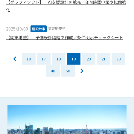
【グラフィソフト】 AI支援設計を拡充／BIM確認申請や協働強
会員は、住所、電話番号、その他管理者への届出内容に変更が
化
あった場合には、速やかに所定の方法で変更の届出をするもの
とします。届出がなかったことで会員が不利益を被ったとして
も、管理者は一切その責任を負いません。
関東地整発
2025/10/09
建設時事
第13条（退会／広告掲載解除）
【関東地整】 予備設計段階で作成／条件明示チェックシート
1. サポーター会員が本サービスへの広告掲載を解約する場合
は、契約期間終了月の10日までに書面・電話等で管理者宛に
通知・連絡するものとします。その場合、契約期間終了月の
月末をもって解約とします。
10
17
18
19
20
21
30
2. 本サービスの最低利用期間はサービスを開始した日から6か
40
50
月間とします。
3. いかなる事由によっても、すでにお支払済の料金等の払い戻
しや、日割り計算はしないことを承諾するものとします。
第14条（契約の継続）
上記13条に規定する退会の意思表示がなき場合、次期契約を自
動延長とします。
第15条（準拠法・管轄裁判所）
本規約の準拠法は日本法とします。本規約をめぐる一切の紛争
については、東京簡易裁判所または東京地方裁判所をもって第