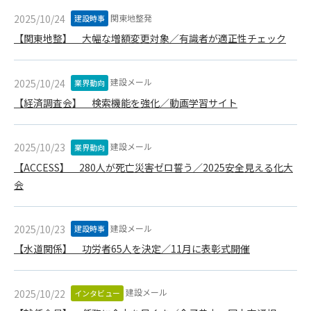
第5条（IDおよびパスワードの管理）
1. 会員は申込の際に管理者が発行したIDおよびパスワードの使
関東地整発
2025/10/24
建設時事
用および管理について責任を負うものとします。
【関東地整】 大幅な増額変更対象／有識者が適正性チェック
2. 会員は、自己のIDおよびパスワードを、貸与、譲渡、売買、
その他形態を問わず、第三者に利用させることはできませ
ん。
建設メール
2025/10/24
業界動向
3. 会員は、IDおよびパスワードの管理不十分、使用上の過誤、
【経済調査会】 検索機能を強化／動画学習サイト
第三者（他の会員を含む）の使用等による損害について責任
を負うものとし、管理者は一切責任を負いません。
建設メール
2025/10/23
業界動向
第6条（会員の禁止事項）
【ACCESS】 280人が死亡災害ゼロ誓う／2025安全見える化大
1. 会員は建設資料館WEB上で以下の行為をしないものとしま
会
す。
(1) 第三者または管理者の著作権、その他知的所有権を侵害す
る行為
建設メール
2025/10/23
建設時事
(2) 第三者または管理者の財産、プライバシー等を侵害する行
【水道関係】 功労者65人を決定／11月に表彰式開催
為
(3) 第三者または管理者を誹謗中傷する行為
(4) 有害なコンピュータプログラム等を送信又は書き込む行為
建設メール
2025/10/22
インタビュー
(5) 第三者に不利益を与える行為