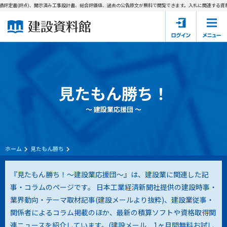
評定書(評点)、開示済み工事設計書、総合評価値、過去の公告原文が無料で閲覧できます。
入札に関連する資料→
ホーム
建設資料館とは
東京都の入札資料
見たもん勝ち！
国土交通省の入札資料
～ 建設業応援団 ～
見たもん勝ち
第1条（規約の目的）
1. 本規約は、建設資料館が提供するサポーター会あ本員、無料
パスワードの再発行
会員登録について
会員サービスの利用条件等について定めるものです。
ホーム
見たもん勝ち
2. 管理者が建設資料館WEB上で随時掲載するルールは本規約の
一部を構成するものとします。
サポーター会員一覧
『見たもん勝ち！～建設業応援団～』は、建設業に関連した記
事・コラムのページです。 日本工業経済新聞社提供の建設時事・
第2条（規約の変更）
業界動向・テーマ取材記事(建設メールより抜粋)、建設業従事・
会社概要
お問い合わせ
個人情報保護方針
本規約は、会員の了承を得ることなく、随時変更されることが
会員規約
関係者によるコラム掲載のほか、最新の積算ソフトや資格取得関
あります。変更内容は、建設資料館WEB上に表示した時点で直
連ニュースを紹介しています。(
建設メール 1ヶ月間無料お試し
ちに全ての会員が了承したものとみなします。