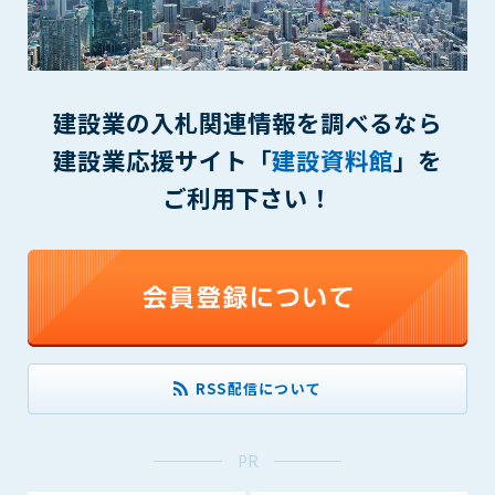
一審の専属的合意管轄裁判所とします。
第16条（本規約の効力）
1. 本規約は、管理者が会員に対してログインID・パスワードを
発行した時点より効力を生じます。
建設業の入札関連情報を調べるなら
付則1
建設業応援サイト「
建設資料館
」を
この規約は2014年9月1日から実施します。
ご利用下さい！
本規約内容に同意する
RSS配信について
PR