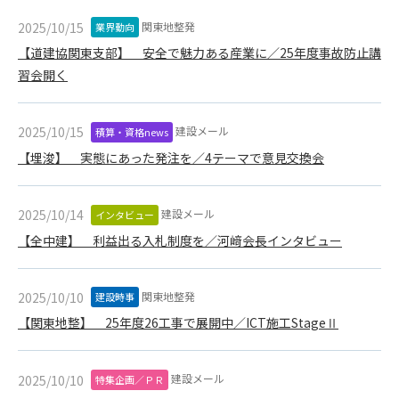
1. 管理者は、会員が本サービスを利用することにより得た情報
等（プログラムを含みます）について、その完全性、正確性
関東地整発
2025/10/15
業界動向
を保証もしないものとします。また、当該情報等に起因して
【道建協関東支部】 安全で魅力ある産業に／25年度事故防止講
生じた一切の損害に対して、管理者は、何らの責任も負わな
習会開く
いものとします。
2. 会員は、自己の費用と責任において本サービスを利用するも
のとし、会員による本サービスの利用に関連し、第三者から
建設メール
2025/10/15
積算・資格news
問合せ、クレーム、請求等がなされまたは訴訟が提起された
【埋浚】 実態にあった発注を／4テーマで意見交換会
場合、当該会員は、自らの費用と責任においてこれを解決す
るものとし、管理者を一切免責するものとします。
3. 本サービスにおいて掲載されている広告等によって行われる
建設メール
2025/10/14
インタビュー
取引に起因する損害及び広告等が掲載されたこと自体に起因
【全中建】 利益出る入札制度を／河﨑会長インタビュー
する損害については一切責任を負いません。
第11条（運用の停止）
関東地整発
2025/10/10
建設時事
停電や天災等の不可抗力、または保守・点検・加入者の利便性
【関東地整】 25年度26工事で展開中／ICT施工StageⅡ
向上のための設備工事等の為に本サービスの運用を停止するこ
とがあります。運用停止については事前に建設資料館WEB上で
通知申し上げますが、緊急時はその限りではありません。
建設メール
2025/10/10
特集企画／ＰＲ
第12条（変更の届出）