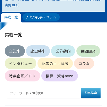
実施中！
)
第4条（会員審査および資格の取り消し）
会員とは、本規約を承諾の上、所定の会員申込手続きを完了
掲載一覧
人気の記事・コラム
後、管理者がこれを承認した者をいいます。
第4条（会員の定義と登録）
掲載一覧
1. 管理者は前条により審査の結果、会員申込みをした者が以下
の何れかの項目に該当することがわかった場合、その者の会
員としての権限を承認しないことがあります。
全記事
建設時事
業界動向
民間開発
(1) 会員申し込みをした者が実在しなかった場合
(2) 本規約に違反した場合/li>
インタビュー
記者の目／論説
コラム
(3) 会員申し込みの際、申告事項に虚偽があった場合
(4) 会員申込者が管理者所定の手続き通りに会員申込手続き処
理を行わなかった場合
特集企画／ＰＲ
積算・資格news
(5) その他管理者が会員とすることを不適当と判断した場合
2. 管理者は承認後であっても承認した会員が前項の何れかに該
当することが判明した場合、会員資格を取り消すことがあり
ます。