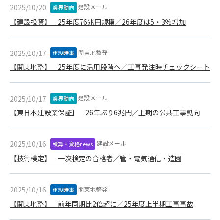
建設メール
2025/10/20
業界動向
できるものとします。これに起因する会員または他の第三者が
被った損害について管理者は､一切の責任をも負わないものと
【建設投資】 25年度76兆円規模／26年度は5・3％増加
します。
第9条（会員の個人情報）
関東地整発
2025/10/17
建設時事
会員の氏名、住所、性別、年齢、メールアドレスその他本サー
ビスの提供に関連して管理者が知り得た会員の個人情報（以下
【関東地整】 25年度に活用段階へ／工事発注時チェックシート
個人情報といいます）について、管理者は、以下の各号に該当
する場合を除き、第三者に開示または提供しないものとしま
建設メール
2025/10/17
す。
業界動向
(1) 会員が、自己の個人情報の開示に事前に同意している場合
【東日本建設業保証】 26年ぶり6兆円／上期の公共工事動向
(2) 個々の会員を特定できない統計的な処理をした形式で第三
者に提供する場合
建設メール
2025/10/16
(3) 第三者および管理者の権利、財産、安全等を保護するため
積算・資格news
に必要であると管理者が判断した場合
【技術検定】 一次検定の合格者／管・電気通信・造園
(4) 法令等により開示を求められた場合
第10条（免責事項）
関東地整発
2025/10/16
建設時事
管理者は、会員が登録した内容が以下に該当する、またはその
【関東地整】 前年同期比2倍超に／25年度上半期工事事故
恐れのあるものは、会員の承諾なく削除できるものとします。