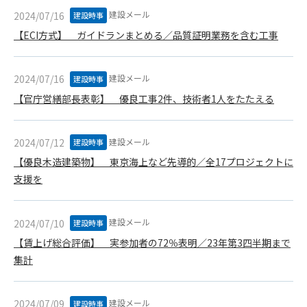
できるものとします。これに起因する会員または他の第三者が
建設メール
2024/07/16
建設時事
被った損害について管理者は､一切の責任をも負わないものと
【ECI方式】 ガイドランまとめる／品質証明業務を含む工事
します。
第9条（会員の個人情報）
会員の氏名、住所、性別、年齢、メールアドレスその他本サー
建設メール
2024/07/16
建設時事
ビスの提供に関連して管理者が知り得た会員の個人情報（以下
【官庁営繕部長表彰】 優良工事2件、技術者1人をたたえる
個人情報といいます）について、管理者は、以下の各号に該当
する場合を除き、第三者に開示または提供しないものとしま
す。
建設メール
2024/07/12
建設時事
(1) 会員が、自己の個人情報の開示に事前に同意している場合
【優良木造建築物】 東京海上など先導的／全17プロジェクトに
(2) 個々の会員を特定できない統計的な処理をした形式で第三
支援を
者に提供する場合
(3) 第三者および管理者の権利、財産、安全等を保護するため
に必要であると管理者が判断した場合
建設メール
2024/07/10
建設時事
(4) 法令等により開示を求められた場合
【賃上げ総合評価】 実参加者の72％表明／23年第3四半期まで
集計
第10条（免責事項）
管理者は、会員が登録した内容が以下に該当する、またはその
恐れのあるものは、会員の承諾なく削除できるものとします。
建設メール
2024/07/09
建設時事