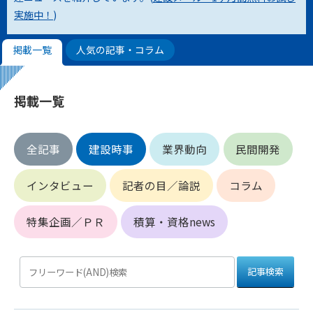
実施中！
)
第4条（会員審査および資格の取り消し）
会員とは、本規約を承諾の上、所定の会員申込手続きを完了
掲載一覧
人気の記事・コラム
後、管理者がこれを承認した者をいいます。
第4条（会員の定義と登録）
掲載一覧
1. 管理者は前条により審査の結果、会員申込みをした者が以下
の何れかの項目に該当することがわかった場合、その者の会
員としての権限を承認しないことがあります。
全記事
建設時事
業界動向
民間開発
(1) 会員申し込みをした者が実在しなかった場合
(2) 本規約に違反した場合/li>
インタビュー
記者の目／論説
コラム
(3) 会員申し込みの際、申告事項に虚偽があった場合
(4) 会員申込者が管理者所定の手続き通りに会員申込手続き処
理を行わなかった場合
特集企画／ＰＲ
積算・資格news
(5) その他管理者が会員とすることを不適当と判断した場合
2. 管理者は承認後であっても承認した会員が前項の何れかに該
当することが判明した場合、会員資格を取り消すことがあり
ます。