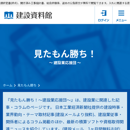
評定書(評点)、開示済み工事設計書、総合評価値、過去の公告原文が無料で閲覧できます。
入札に関連する資料
ホーム
建設資料館とは
東京都の入札資料
見たもん勝ち！
国土交通省の入札資料
～ 建設業応援団 ～
見たもん勝ち
第1条（規約の目的）
1. 本規約は、建設資料館が提供するサポーター会あ本員、無料
パスワードの再発行
会員登録について
会員サービスの利用条件等について定めるものです。
ホーム
見たもん勝ち
2. 管理者が建設資料館WEB上で随時掲載するルールは本規約の
一部を構成するものとします。
サポーター会員一覧
『見たもん勝ち！～建設業応援団～』は、建設業に関連した記
事・コラムのページです。 日本工業経済新聞社提供の建設時事・
第2条（規約の変更）
業界動向・テーマ取材記事(建設メールより抜粋)、建設業従事・
会社概要
お問い合わせ
個人情報保護方針
本規約は、会員の了承を得ることなく、随時変更されることが
会員規約
関係者によるコラム掲載のほか、最新の積算ソフトや資格取得関
あります。変更内容は、建設資料館WEB上に表示した時点で直
連ニュースを紹介しています。(
建設メール 1ヶ月間無料お試し
ちに全ての会員が了承したものとみなします。