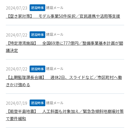
第5条（IDおよびパスワードの管理）
1. 会員は申込の際に管理者が発行したIDおよびパスワードの使
建設メール
2024/07/23
建設時事
用および管理について責任を負うものとします。
【空き家対策】 モデル事業50件採択／官民連携や活用等支援
2. 会員は、自己のIDおよびパスワードを、貸与、譲渡、売買、
その他形態を問わず、第三者に利用させることはできませ
ん。
建設メール
2024/07/22
建設時事
3. 会員は、IDおよびパスワードの管理不十分、使用上の過誤、
【特定港湾施設】 全国69港に777億円／整備事業基本計画が閣
第三者（他の会員を含む）の使用等による損害について責任
議決定
を負うものとし、管理者は一切責任を負いません。
第6条（会員の禁止事項）
建設メール
2024/07/22
建設時事
1. 会員は建設資料館WEB上で以下の行為をしないものとしま
【上期監理課長会議】 週休2日、スライドなど／市区町村へ働
す。
きかけ強める
(1) 第三者または管理者の著作権、その他知的所有権を侵害す
る行為
(2) 第三者または管理者の財産、プライバシー等を侵害する行
建設メール
2024/07/19
建設時事
為
【能登半島地震】 人工斜面も対象加え／緊急急傾斜地崩壊対策
(3) 第三者または管理者を誹謗中傷する行為
で要件緩和
(4) 有害なコンピュータプログラム等を送信又は書き込む行為
(5) 第三者に不利益を与える行為