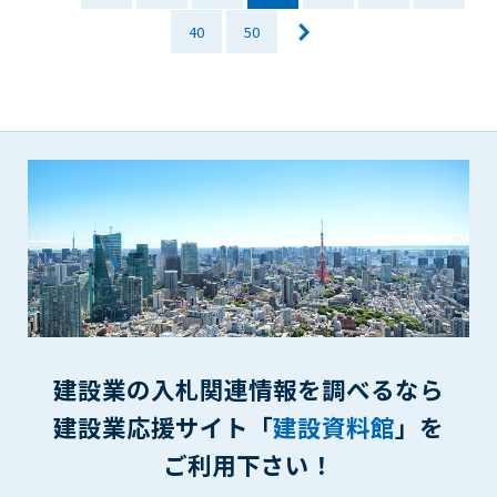
一審の専属的合意管轄裁判所とします。
40
50
第16条（本規約の効力）
1. 本規約は、管理者が会員に対してログインID・パスワードを
発行した時点より効力を生じます。
付則1
この規約は2014年9月1日から実施します。
本規約内容に同意する
建設業の入札関連情報を調べるなら
建設業応援サイト「
建設資料館
」を
ご利用下さい！