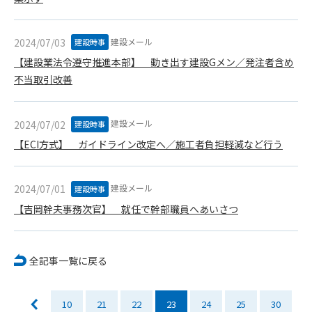
会員は、住所、電話番号、その他管理者への届出内容に変更が
あった場合には、速やかに所定の方法で変更の届出をするもの
とします。届出がなかったことで会員が不利益を被ったとして
建設メール
2024/07/03
建設時事
も、管理者は一切その責任を負いません。
【建設業法令遵守推進本部】 動き出す建設Gメン／発注者含め
第13条（退会／広告掲載解除）
不当取引改善
1. サポーター会員が本サービスへの広告掲載を解約する場合
は、契約期間終了月の10日までに書面・電話等で管理者宛に
通知・連絡するものとします。その場合、契約期間終了月の
建設メール
2024/07/02
建設時事
月末をもって解約とします。
【ECI方式】 ガイドライン改定へ／施工者負担軽減など行う
2. 本サービスの最低利用期間はサービスを開始した日から6か
月間とします。
3. いかなる事由によっても、すでにお支払済の料金等の払い戻
建設メール
2024/07/01
建設時事
しや、日割り計算はしないことを承諾するものとします。
【吉岡幹夫事務次官】 就任で幹部職員へあいさつ
第14条（契約の継続）
上記13条に規定する退会の意思表示がなき場合、次期契約を自
全記事一覧に戻る
動延長とします。
第15条（準拠法・管轄裁判所）
本規約の準拠法は日本法とします。本規約をめぐる一切の紛争
10
21
22
23
24
25
30
については、東京簡易裁判所または東京地方裁判所をもって第