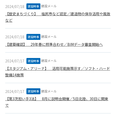
(6) 管理者が承認していない営利を目的とした行為
建設メール
2024/07/18
建設時事
(7) 公序良俗に反する行為
【歴史まちづくり】 塩尻市など認定／建造物の保存活用や風致
(8) 犯罪的行為に結びつく行為
など
(9) その他、法律に反する行為
(10) 建設資料館から知り得た情報及びダウンロードした情報
を、営利を目的として第三者に転売し、または転売のため
建設メール
2024/07/18
建設時事
に第三者に提供すること
【建築確認】 29年春に照準合わせ／BIMデータ審査開始へ
第7条（登録内容の削除）
管理者は、会員が登録した内容が以下に該当する、またはその
建設メール
2024/07/17
建設時事
恐れのあるものは、会員の承諾なく削除できるものとします。
(1) 登録されている情報が、第6条の定める禁止事項に該当する
【スタジアム・アリーナ】 活用可能施策示す／ソフト・ハード
と管理者が、判断した場合
整備14施策
(2) 建設資料館の運営および保守管理上、必要と判断した場合
(3) 広告掲載料金の支払が遅延した場合
建設メール
2024/07/17
(4) その他、管理者が不適当と判断した場合
建設時事
【第3次担い手3法】 8月に説明会開催／5日北陸、30日に関東
第8条（サービスの変更・中止等）
で
管理者は、会員の承諾なく、本サービス内容の変更(新規追加、
廃止を含み)し、本サービスの運営を中止または廃止することが