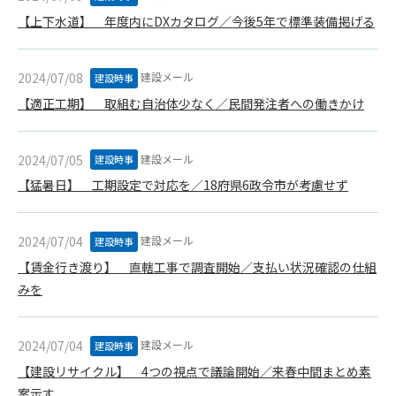
1. 管理者は、会員が本サービスを利用することにより得た情報
【上下水道】 年度内にDXカタログ／今後5年で標準装備掲げる
等（プログラムを含みます）について、その完全性、正確性
を保証もしないものとします。また、当該情報等に起因して
生じた一切の損害に対して、管理者は、何らの責任も負わな
建設メール
2024/07/08
建設時事
いものとします。
【適正工期】 取組む自治体少なく／民間発注者への働きかけ
2. 会員は、自己の費用と責任において本サービスを利用するも
のとし、会員による本サービスの利用に関連し、第三者から
問合せ、クレーム、請求等がなされまたは訴訟が提起された
建設メール
2024/07/05
建設時事
場合、当該会員は、自らの費用と責任においてこれを解決す
【猛暑日】 工期設定で対応を／18府県6政令市が考慮せず
るものとし、管理者を一切免責するものとします。
3. 本サービスにおいて掲載されている広告等によって行われる
取引に起因する損害及び広告等が掲載されたこと自体に起因
建設メール
2024/07/04
建設時事
する損害については一切責任を負いません。
【賃金行き渡り】 直轄工事で調査開始／支払い状況確認の仕組
第11条（運用の停止）
みを
停電や天災等の不可抗力、または保守・点検・加入者の利便性
向上のための設備工事等の為に本サービスの運用を停止するこ
建設メール
2024/07/04
とがあります。運用停止については事前に建設資料館WEB上で
建設時事
通知申し上げますが、緊急時はその限りではありません。
【建設リサイクル】 4つの視点で議論開始／来春中間まとめ素
第12条（変更の届出）
案示す