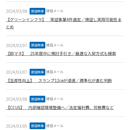
1. 管理者は、会員が本サービスを利用することにより得た情報
等（プログラムを含みます）について、その完全性、正確性
建設メール
2024/03/08
建設時事
を保証もしないものとします。また、当該情報等に起因して
【グリーンインフラ】 実証事業4件選定／検証し実用可能性ま
生じた一切の損害に対して、管理者は、何らの責任も負わな
とめ
いものとします。
2. 会員は、自己の費用と責任において本サービスを利用するも
のとし、会員による本サービスの利用に関連し、第三者から
建設メール
2024/03/07
建設時事
問合せ、クレーム、請求等がなされまたは訴訟が提起された
【群マネ】 25年度中に検討手引き／最適な入契方式も模索
場合、当該会員は、自らの費用と責任においてこれを解決す
るものとし、管理者を一切免責するものとします。
3. 本サービスにおいて掲載されている広告等によって行われる
建設メール
2024/03/07
建設時事
取引に起因する損害及び広告等が掲載されたこと自体に起因
【生産性向上】 スランプ12㎝が浸透／標準化が進む判断
する損害については一切責任を負いません。
第11条（運用の停止）
建設メール
2024/03/06
建設時事
停電や天災等の不可抗力、または保守・点検・加入者の利便性
向上のための設備工事等の為に本サービスの運用を停止するこ
【CCUS】 内訳確認環境整備へ／法定福利費、労務費など
とがあります。運用停止については事前に建設資料館WEB上で
通知申し上げますが、緊急時はその限りではありません。
建設メール
2024/03/05
建設時事
第12条（変更の届出）