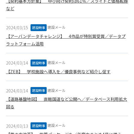
【契約基本方針案】 中小向け契約は61％／スライドと価格転嫁
(6) 管理者が承認していない営利を目的とした行為
など
(7) 公序良俗に反する行為
(8) 犯罪的行為に結びつく行為
(9) その他、法律に反する行為
建設メール
2024/03/15
建設時事
(10) 建設資料館から知り得た情報及びダウンロードした情報
【アーバンデータチャレンジ】 4作品が特別賞受賞／データプ
を、営利を目的として第三者に転売し、または転売のため
ラットフォーム活用
に第三者に提供すること
第7条（登録内容の削除）
建設メール
2024/03/14
建設時事
管理者は、会員が登録した内容が以下に該当する、またはその
【ZEB】 学校施設へ導入を／優良事例など紹介し促す
恐れのあるものは、会員の承諾なく削除できるものとします。
(1) 登録されている情報が、第6条の定める禁止事項に該当する
と管理者が、判断した場合
建設メール
2024/03/14
建設時事
(2) 建設資料館の運営および保守管理上、必要と判断した場合
(3) 広告掲載料金の支払が遅延した場合
【道路基盤地図】 直轄国道など公開へ／データベース利用拡大
(4) その他、管理者が不適当と判断した場合
図る
第8条（サービスの変更・中止等）
管理者は、会員の承諾なく、本サービス内容の変更(新規追加、
建設メール
2024/03/13
建設時事
廃止を含み)し、本サービスの運営を中止または廃止することが