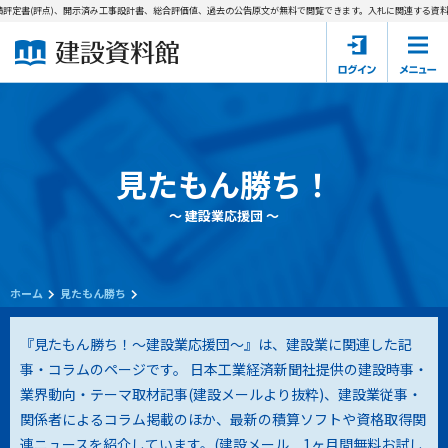
定書(評点)、開示済み工事設計書、総合評価値、過去の公告原文が無料で閲覧できます。
入札に関連する資料→
ホーム
建設資料館とは
東京都の入札資料
見たもん勝ち！
国土交通省の入札資料
～ 建設業応援団 ～
見たもん勝ち
第1条（規約の目的）
1. 本規約は、建設資料館が提供するサポーター会あ本員、無料
パスワードの再発行
会員登録について
会員サービスの利用条件等について定めるものです。
ホーム
見たもん勝ち
2. 管理者が建設資料館WEB上で随時掲載するルールは本規約の
一部を構成するものとします。
サポーター会員一覧
『見たもん勝ち！～建設業応援団～』は、建設業に関連した記
事・コラムのページです。 日本工業経済新聞社提供の建設時事・
第2条（規約の変更）
業界動向・テーマ取材記事(建設メールより抜粋)、建設業従事・
会社概要
お問い合わせ
個人情報保護方針
本規約は、会員の了承を得ることなく、随時変更されることが
会員規約
関係者によるコラム掲載のほか、最新の積算ソフトや資格取得関
あります。変更内容は、建設資料館WEB上に表示した時点で直
連ニュースを紹介しています。(
建設メール 1ヶ月間無料お試し
ちに全ての会員が了承したものとみなします。