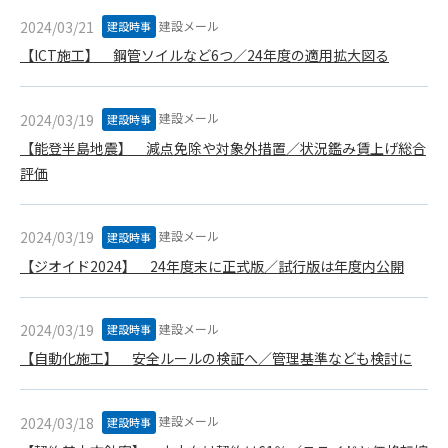
第5条（IDおよびパスワードの管理）
1. 会員は申込の際に管理者が発行したIDおよびパスワードの使
建設メール
2024/03/21
建設時事
用および管理について責任を負うものとします。
【ICT施工】 鋼管ソイルなど6つ／24年度の適用拡大図る
2. 会員は、自己のIDおよびパスワードを、貸与、譲渡、売買、
その他形態を問わず、第三者に利用させることはできませ
ん。
建設メール
2024/03/19
建設時事
3. 会員は、IDおよびパスワードの管理不十分、使用上の過誤、
【能登半島地震】 減点免除や対象外措置／状況鑑み賃上げ総合
第三者（他の会員を含む）の使用等による損害について責任
評価
を負うものとし、管理者は一切責任を負いません。
第6条（会員の禁止事項）
建設メール
2024/03/19
建設時事
1. 会員は建設資料館WEB上で以下の行為をしないものとしま
【ジオイド2024】 24年度末に正式版／試行版は年度内公開
す。
(1) 第三者または管理者の著作権、その他知的所有権を侵害す
る行為
建設メール
2024/03/19
建設時事
(2) 第三者または管理者の財産、プライバシー等を侵害する行
【自動化施工】 安全ルールの検証へ／管理基準なども検討に
為
(3) 第三者または管理者を誹謗中傷する行為
(4) 有害なコンピュータプログラム等を送信又は書き込む行為
建設メール
2024/03/18
建設時事
(5) 第三者に不利益を与える行為