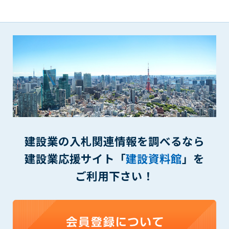
一審の専属的合意管轄裁判所とします。
第16条（本規約の効力）
1. 本規約は、管理者が会員に対してログインID・パスワードを
発行した時点より効力を生じます。
付則1
この規約は2014年9月1日から実施します。
本規約内容に同意する
建設業の入札関連情報を調べるなら
建設業応援サイト「
建設資料館
」を
ご利用下さい！