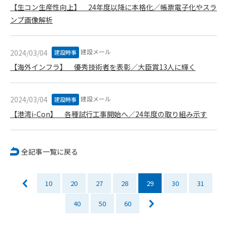
会員は、住所、電話番号、その他管理者への届出内容に変更が
【生コン生産性向上】 24年度以降に本格化／帳票電子化やスラ
あった場合には、速やかに所定の方法で変更の届出をするもの
ンプ画像解析
とします。届出がなかったことで会員が不利益を被ったとして
も、管理者は一切その責任を負いません。
建設メール
2024/03/04
建設時事
第13条（退会／広告掲載解除）
1. サポーター会員が本サービスへの広告掲載を解約する場合
【海外インフラ】 優秀技術者を表彰／大臣賞13人に輝く
は、契約期間終了月の10日までに書面・電話等で管理者宛に
通知・連絡するものとします。その場合、契約期間終了月の
建設メール
2024/03/04
月末をもって解約とします。
建設時事
2. 本サービスの最低利用期間はサービスを開始した日から6か
【港湾i-Con】 各種試行工事開始へ／24年度の取り組み示す
月間とします。
3. いかなる事由によっても、すでにお支払済の料金等の払い戻
しや、日割り計算はしないことを承諾するものとします。
全記事一覧に戻る
第14条（契約の継続）
上記13条に規定する退会の意思表示がなき場合、次期契約を自
10
20
27
28
29
30
31
動延長とします。
第15条（準拠法・管轄裁判所）
40
50
60
本規約の準拠法は日本法とします。本規約をめぐる一切の紛争
については、東京簡易裁判所または東京地方裁判所をもって第