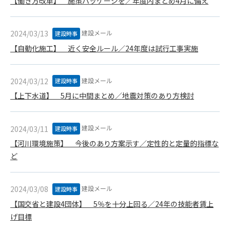
【働き方改革】 施策パッケージを／年度内まとめ4月に備え
できるものとします。これに起因する会員または他の第三者が
被った損害について管理者は､一切の責任をも負わないものと
します。
建設メール
2024/03/13
建設時事
第9条（会員の個人情報）
【自動化施工】 近く安全ルール／24年度は試行工事実施
会員の氏名、住所、性別、年齢、メールアドレスその他本サー
ビスの提供に関連して管理者が知り得た会員の個人情報（以下
個人情報といいます）について、管理者は、以下の各号に該当
建設メール
2024/03/12
建設時事
する場合を除き、第三者に開示または提供しないものとしま
【上下水道】 5月に中間まとめ／地震対策のあり方検討
す。
(1) 会員が、自己の個人情報の開示に事前に同意している場合
(2) 個々の会員を特定できない統計的な処理をした形式で第三
建設メール
2024/03/11
建設時事
者に提供する場合
【河川環境施策】 今後のあり方案示す／定性的と定量的指標な
(3) 第三者および管理者の権利、財産、安全等を保護するため
ど
に必要であると管理者が判断した場合
(4) 法令等により開示を求められた場合
建設メール
2024/03/08
建設時事
第10条（免責事項）
【国交省と建設4団体】 5％を十分上回る／24年の技能者賃上
管理者は、会員が登録した内容が以下に該当する、またはその
げ目標
恐れのあるものは、会員の承諾なく削除できるものとします。