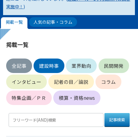
実施中！
)
第4条（会員審査および資格の取り消し）
会員とは、本規約を承諾の上、所定の会員申込手続きを完了
掲載一覧
人気の記事・コラム
後、管理者がこれを承認した者をいいます。
第4条（会員の定義と登録）
掲載一覧
1. 管理者は前条により審査の結果、会員申込みをした者が以下
の何れかの項目に該当することがわかった場合、その者の会
員としての権限を承認しないことがあります。
全記事
建設時事
業界動向
民間開発
(1) 会員申し込みをした者が実在しなかった場合
(2) 本規約に違反した場合/li>
インタビュー
記者の目／論説
コラム
(3) 会員申し込みの際、申告事項に虚偽があった場合
(4) 会員申込者が管理者所定の手続き通りに会員申込手続き処
理を行わなかった場合
特集企画／ＰＲ
積算・資格news
(5) その他管理者が会員とすることを不適当と判断した場合
2. 管理者は承認後であっても承認した会員が前項の何れかに該
当することが判明した場合、会員資格を取り消すことがあり
ます。