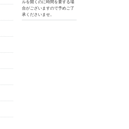
●夏季休業に伴う情報更
ルを開くのに時間を要する場
新停止のお知らせ●
合がございますので予めご了
建設資料館をご利用いた
承くださいませ。
だき、誠に有難うござい
ます。
下記の期間につきまし
て、弊社休業のため情報
更新を停止させていただ
きます。
【期間】８月９日(土)～
８月１７日(日)
上記の期間、情報の更新
がされませんので、ご了
承のほど、よろしくお願
い申し上げます。
なお、情報は８月１８日
(月)より登録されます。
2025/04/24
●ゴールデンウィークに
伴う情報更新停止のお知
らせ(04/26～04/29、05/0
3～05/06)●
ユーザー各位
建設資料館をご利用いた