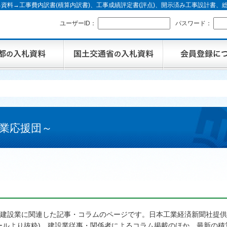
資料→工事費内訳書(積算内訳書)、工事成績評定書(評点)、開示済み工事設計書
ユーザーID：
パスワード：
業応援団～
建設業に関連した記事・コラムのページです。日本工業経済新聞社提供
ールより抜粋)、建設業従事・関係者によるコラム掲載のほか、最新の積