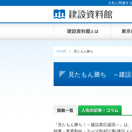
入札に関連する
HOME
見たもん勝ち
見たもん勝ち ～建設
『見たもん勝ち！～建設業応援団～』は、
時事・業界動向・テーマ取材記事(建設メ