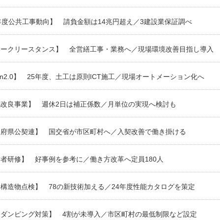
年度公共工事動向】 請負金額は14兆円超え／3建設業保証調べ
ィークリースタンス】 全営繕工事・業務へ／現場環境改善目指し導入
Con2.0】 25年度、土工は原則ICT施工／現場オートメーション化へ
地改良事業】 週休2日は補正係数／月単位の実現へ検討も
道府県公契連】 国交省が市区町村へ／入契改善で働き掛ける
者研修】 好事例を参考に／働き方改革へ定員180人
構造物点検】 78の新技術加える／24年度性能カタログを策定
務ダンピング対策】 4割が未導入／市区町村の最低制限など設定