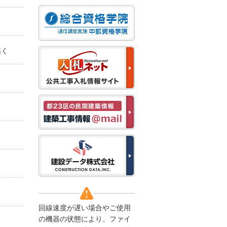
なお、５月１１日（月）
から通常通り運営いたし
ます。
2025/12/22
拓く
●年末年始に伴う情報更
新停止のお知らせ●
建設資料館をご利用いた
だき、誠に有難うござい
ます。
下記の期間につきまし
て、弊社休業のため情報
更新を停止させていただ
きます。
【期間】１２月２７日
(土)～１月４日(日)
上記の期間、情報の更新
がされませんので、ご了
承のほど、よろしくお願
い申し上げます。
なお、情報は１月５日
(月)より登録されます。
回線速度が遅い場合やご使用
2025/08/04
の機器の状態により、ファイ