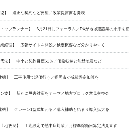
建協】 適正な契約など要望／政策提言書を発表
トップランナー】 6月21日にフォーラム／DXが地域建設業の未来を
設業経理】 広報サイトを開設／検定概要など分かりやすく
需法】 中小と契約目標61％／価格転嫁と能登地震など
X建機】 工事使用で評価行う／福岡市が成績評定加算を
コン協】 新たに災害対応をテーマ／地方ブロック意見交換会
建機】 クレーン1型式加わる／購入補助も始まり導入拡大を
営土地改良】 工期設定で熱中症対策／月標準稼働日算定法見直す