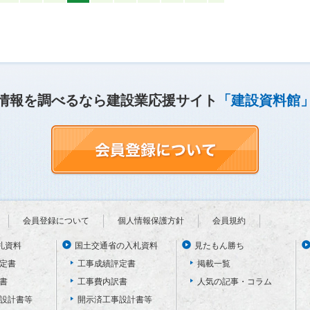
情報を調べるなら建設業応援サイト
「建設資料館
会員登録について
個人情報保護方針
会員規約
札資料
国土交通省の入札資料
見たもん勝ち
定書
工事成績評定書
掲載一覧
書
工事費内訳書
人気の記事・コラム
設計書等
開示済工事設計書等