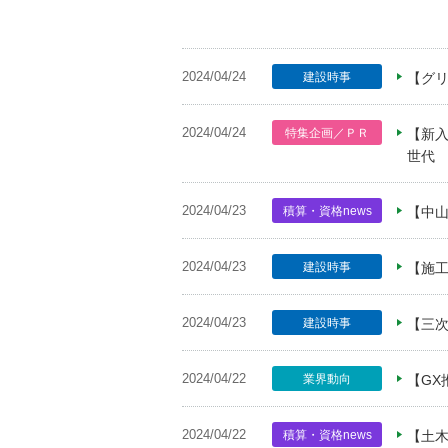
2024/04/24
建設時事
【グ
2024/04/24
特集企画／ＰＲ
【新
世代
2024/04/23
積算・資格news
【中
2024/04/23
建設時事
【施工
2024/04/23
建設時事
【三次
2024/04/22
業界動向
【GX
2024/04/22
積算・資格news
【土