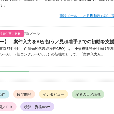
す。
建設メール 1ヶ月間無料お試し
建設メール
特集企画／ＰＲ
ー】 案件入力をAIが担う／見積着手までの初動を支
京都中央区、白澤光純代表取締役CEO）は、小規模建設会社向け業務
ーAI」（旧コンクルーCloud）の新機能として、「案件入力A...
動向
民間開発
インタビュー
記者の目／論説
画／ＰＲ
積算・資格news