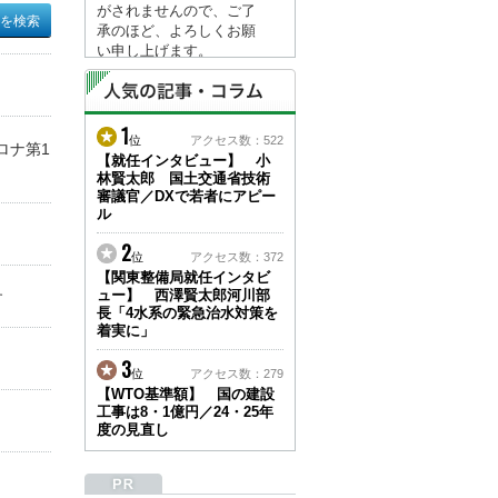
がされませんので、ご了
承のほど、よろしくお願
い申し上げます。
なお、情報は８月１７日
(月)より登録されます。
1
2026/04/23
位
アクセス数：522
ロナ第1
●ゴールデンウィークに
【就任インタビュー】 小
林賢太郎 国土交通省技術
伴う情報更新停止のお知
審議官／DXで若者にアピー
らせ(05/02～05/10)●
ル
ユーザー各位
建設資料館をご利用いた
2
位
アクセス数：372
だき、誠に有難うござい
【関東整備局就任インタビ
ます。
ュー】 西澤賢太郎河川部
す
下記の期間につきまし
長「4水系の緊急治水対策を
て、弊社休業のため情報
着実に」
更新を停止させていただ
きます。
3
位
アクセス数：279
【期間】５月２日(土)～
【WTO基準額】 国の建設
５月１０日(日)
工事は8・1億円／24・25年
上記の期間、情報の更新
度の見直し
がされませんので、ご了
承のほど、よろしくお願
い申し上げます。