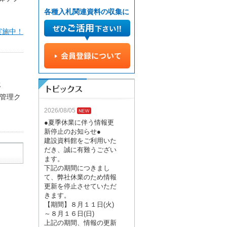
各種入札関連資料の収集に
実施中！
援
管理ク
2026/08/05
●夏季休業に伴う情報更
新停止のお知らせ●
建設資料館をご利用いた
だき、誠に有難うござい
ます。
下記の期間につきまし
て、弊社休業のため情報
更新を停止させていただ
きます。
【期間】８月１１日(火)
～８月１６日(日)
上記の期間、情報の更新