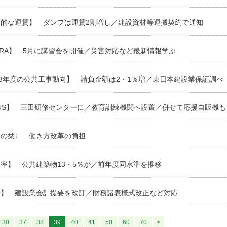
準的な運賃】 ダンプは運賃2割増し／建設資材等運搬契約で通知
SRA】 5月に講習会を開催／災害対応など最新情報学ぶ
23年度の公共工事動向】 請負金額は2・1％増／東日本建設業保証調べ
US】 三田研修センターに／教育訓練機関へ設置／併せて応援自販機も
々の栞〉 働き方改革の負担
率】 公共建築物13・5％が／前年度同水準を推移
研】 建設業会計提要を改訂／財務諸表様式改正など対応
30
37
38
39
40
41
50
60
70
>