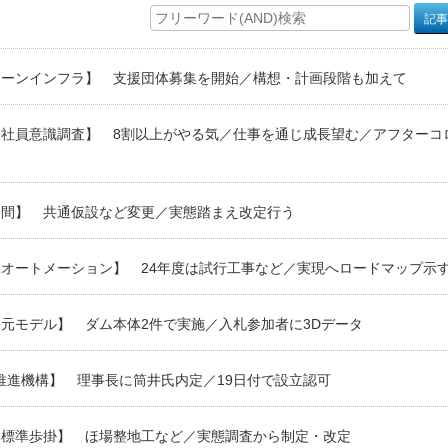
リーンインフラ】 支援団体募集を開始／構想・計画段階も加えて
入社員意識調査】 8割以上がやる気／仕事を通じ成長望む／アフターコ
山間】 共通仮設など変更／実態踏まえ改定行う
オートメーション】 24年度は試行工事など／実現へロードマップ示
元モデル】 ダム本体2件で実施／入札参加者に3Dデータ
推進機構】 理事長に筒井氏内定／19日付で設立認可
木標準歩掛】 ほ場整地工など／実態調査から制定・改定